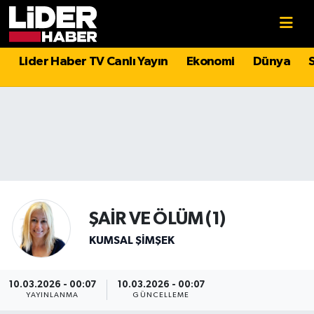
Gündem
Nöbetçi Eczaneler
Lider Haber TV Canlı Yayın
Ekonomi
Dünya
Politika
Hava Durumu
Asayiş
İstanbul Namaz Vakitleri
Dünya
Trafik Durumu
Magazin
Süper Lig Puan Durumu ve Fikstür
ŞAİR VE ÖLÜM (1)
Spor
Tüm Manşetler
KUMSAL ŞIMŞEK
Sağlık
Son Dakika Haberleri
10.03.2026 - 00:07
10.03.2026 - 00:07
YAYINLANMA
GÜNCELLEME
Teknoloji
Haber Arşivi