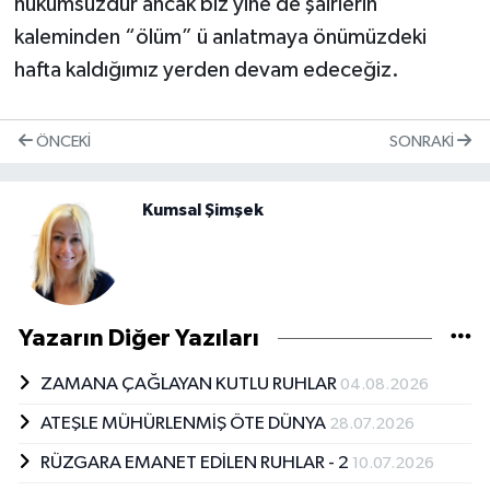
hükümsüzdür ancak biz yine de şairlerin
kaleminden “ölüm” ü anlatmaya önümüzdeki
hafta kaldığımız yerden devam edeceğiz.
ÖNCEKI
SONRAKI
Kumsal Şimşek
Yazarın Diğer Yazıları
ZAMANA ÇAĞLAYAN KUTLU RUHLAR
04.08.2026
ATEŞLE MÜHÜRLENMİŞ ÖTE DÜNYA
28.07.2026
RÜZGARA EMANET EDİLEN RUHLAR - 2
10.07.2026