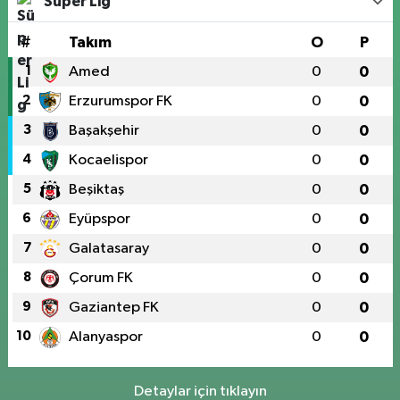
Süper Lig
#
Takım
O
P
1
Amed
0
0
2
Erzurumspor FK
0
0
3
Başakşehir
0
0
4
Kocaelispor
0
0
5
Beşiktaş
0
0
6
Eyüpspor
0
0
7
Galatasaray
0
0
8
Çorum FK
0
0
9
Gaziantep FK
0
0
10
Alanyaspor
0
0
Detaylar için tıklayın