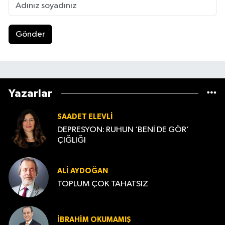
Gönder
Yazarlar
SAADET ELEVLI
DEPRESYON: RUHUN ‘BENİ DE GÖR’
ÇIĞLIĞI
ALI AYDOĞAN
TOPLUM ÇOK TAHATSIZ
İBRAHIM OKUMAMIŞ