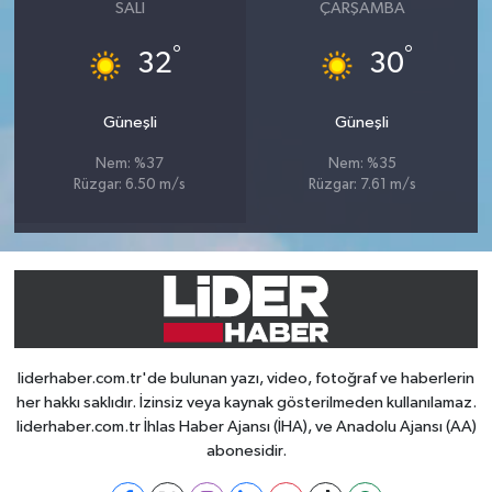
SALI
ÇARŞAMBA
°
°
32
30
Güneşli
Güneşli
Nem: %37
Nem: %35
Rüzgar: 6.50 m/s
Rüzgar: 7.61 m/s
liderhaber.com.tr'de bulunan yazı, video, fotoğraf ve haberlerin
her hakkı saklıdır. İzinsiz veya kaynak gösterilmeden kullanılamaz.
liderhaber.com.tr İhlas Haber Ajansı (İHA), ve Anadolu Ajansı (AA)
abonesidir.