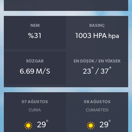
NEM
BASINÇ
%31
1003 HPA
hpa
RÜZGAR
EN DÜŞÜK / EN YÜKSEK
°
°
6.69 M/S
23
/ 37
07 AĞUSTOS
08 AĞUSTOS
CUMA
CUMARTESI
°
°
29
29