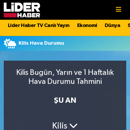
Gündem
Nöbetçi Eczaneler
Lider Haber TV Canlı Yayın
Ekonomi
Dünya
Politika
Hava Durumu
Kilis Hava Durumu
Asayiş
İstanbul Namaz Vakitleri
Dünya
Trafik Durumu
Kilis Bugün, Yarın ve 1 Haftalık
Hava Durumu Tahmini
Magazin
Süper Lig Puan Durumu ve Fikstür
Spor
Tüm Manşetler
ŞU AN
Sağlık
Son Dakika Haberleri
Kilis
Teknoloji
Haber Arşivi