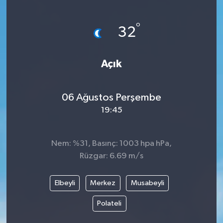
Turizm
°
32
Kültür - Sanat
Açık
Lider Haber TV Canlı Yayın izle
06 Ağustos Perşembe
19:45
Nem: %31, Basınç: 1003 hpa hPa,
Rüzgar: 6.69 m/s
Elbeyli
Merkez
Musabeyli
Polateli