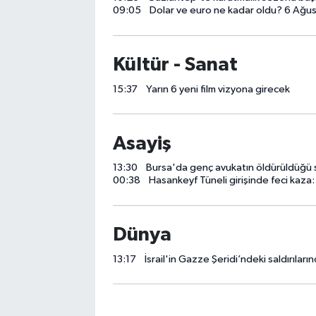
09:05
Dolar ve euro ne kadar oldu? 6 Ağust
Kültür - Sanat
15:37
Yarın 6 yeni film vizyona girecek
Asayiş
13:30
Bursa'da genç avukatın öldürüldüğü silahlı saldırıy
00:38
Hasankeyf Tüneli girişinde feci kaza: 
Dünya
13:17
İsrail'in Gazze Şeridi’ndeki saldırılarınd