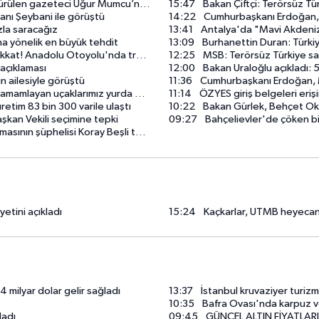
i Uğur Mumcu’nun ailesi ile bir araya geldi
15:47
Bakan Çiftçi: Terörsüz T
kanı Şeybani ile görüştü
14:22
Cumhurbaşkanı Erdoğan, D
zla saracağız
13:41
Antalya'da "Mavi Akdeniz İ
rına yönelik en büyük tehdit
13:09
Burhanettin Duran: Türkiy
nadolu Otoyolu'nda trafik kapanacak
12:25
MSB: Terörsüz Türkiye sad
açıklaması
12:00
Bakan Uraloğlu açıkladı: 
 ailesiyle görüştü
11:36
Cumhurbaşkanı Erdoğan, M
amlayan uçaklarımız yurda döndü
11:14
ÖZYES giriş belgeleri erişi
tim 83 bin 300 varile ulaştı
10:22
Bakan Gürlek, Behçet Okta
şkan Vekili seçimine tepki
09:27
Bahçelievler'de çöken binanın
n şüphelisi Koray Beşli tutuklandı
tini açıkladı
15:24
Kaçkarlar, UTMB heyecanın
4 milyar dolar gelir sağladı
13:37
İstanbul kruvaziyer turizm
10:35
Bafra Ovası'nda karpuz v
ladı
09:45
GÜNCEL ALTIN FİYATLARI 6 AĞUSTOS 