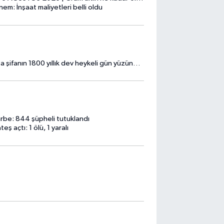
em: İnşaat maliyetleri belli oldu
anın 1800 yıllık dev heykeli gün yüzüne çıktı
darbe: 844 şüpheli tutuklandı
ş açtı: 1 ölü, 1 yaralı