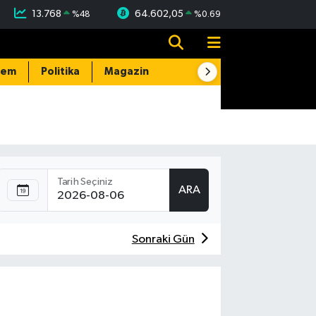
13.768
64.602,05
%
48
%
0.69
dem
Politika
Magazin
Resmi İlanlar
E-Gazete
Tarih Seçiniz
ARA
Sonraki Gün