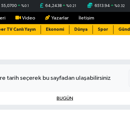
55,0700
64,2438
6513.94
%
0.1
%
0.21
%
0.32
eri
Video
Yazarlar
İletişim
er TV Canlı Yayın
Ekonomi
Dünya
Spor
Gün
e tarih seçerek bu sayfadan ulaşabilirsiniz
BUGÜN