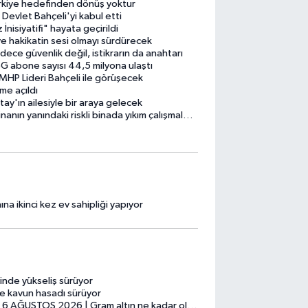
ürkiye hedefinden dönüş yoktur
evlet Bahçeli'yi kabul etti
nisiyatifi" hayata geçirildi
e hakikatin sesi olmayı sürdürecek
ece güvenlik değil, istikrarın da anahtarı
5G abone sayısı 44,5 milyona ulaştı
HP Lideri Bahçeli ile görüşecek
me açıldı
y'ın ailesiyle bir araya gelecek
 yanındaki riskli binada yıkım çalışmaları başladı
a ikinci kez ev sahipliği yapıyor
inde yükseliş sürüyor
e kavun hasadı sürüyor
2026 | Gram altın ne kadar oldu, çeyrek altın yükseldi mi?