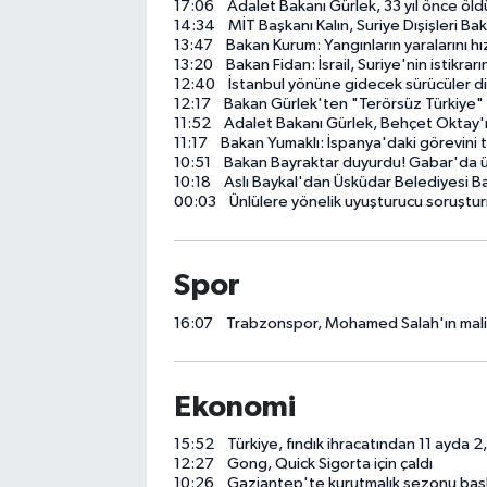
17:06
Adalet Bakanı Gürlek, 33 yıl önce öldürülen gazetec
14:34
MİT Başkanı Kalın, Suriye Dışişleri Ba
Turizm
13:47
Bakan Kurum: Yangınların yaralarını hı
13:20
Bakan Fidan: İsrail, Suriye'nin istikra
12:40
İstanbul yönüne gidecek sürücüler dikkat! A
Kültür - Sanat
12:17
Bakan Gürlek'ten "Terörsüz Türkiye" 
11:52
Adalet Bakanı Gürlek, Behçet Oktay'ın
11:17
Bakan Yumaklı: İspanya'daki görevini tam
Lider Haber TV Canlı Yayın izle
10:51
Bakan Bayraktar duyurdu! Gabar'da üre
10:18
Aslı Baykal'dan Üsküdar Belediyesi Ba
00:03
Ünlülere yönelik uyuşturucu soruşturmasını
Spor
16:07
Trabzonspor, Mohamed Salah'ın maliye
Ekonomi
15:52
Türkiye, fındık ihracatından 11 ayda 2,
12:27
Gong, Quick Sigorta için çaldı
10:26
Gaziantep'te kurutmalık sezonu baş