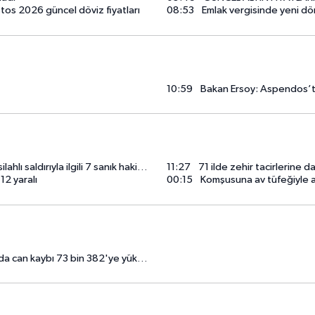
os 2026 güncel döviz fiyatları
08:53
Emlak vergisinde yeni dön
10:59
Bakan Ersoy: Aspendos’ta şif
la ilgili 7 sanık hakim karşısına çıkacak
11:27
71 ilde zehir tacirlerine 
12 yaralı
00:15
Komşusuna av tüfeğiyle ate
a can kaybı 73 bin 382'ye yükseldi