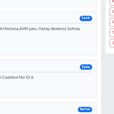
Fatih
S
A Historia AVM yanı, Hatay Akdeniz Sofrası
T
Eyüp
ı Caddesi No:10 A
Kartal