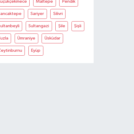
Küçükçekmece
Maltepe
Pendik
Sancaktepe
Sariyer
Silivri
ultanbeyli
Sultangazi
Şile
Şişli
uzla
Ümraniye
Üsküdar
Zeytinburnu
Eyüp