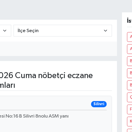
İ
A
B
B
026 Cuma nöbetçi eczane
mları
Silivri
F
 No:16 B Silivri 8nolu ASM yanı