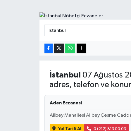
Turizm
Kültür - Sanat
Lider Haber TV Canlı Yayın izle
İstanbul
07 Ağustos 2
adres, telefon ve konu
Aden Eczanesi
Alibey Mahallesi Alibey Çeşme Caddesi
Yol Tarifi Al
0 (212) 813 00 03