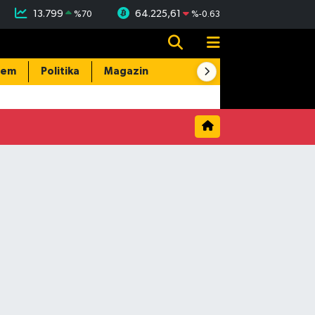
13.799
64.225,61
%
70
%
-0.63
dem
Politika
Magazin
Resmi İlanlar
E-Gazete