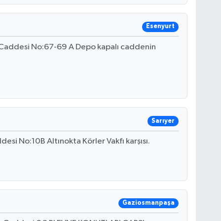
Esenyurt
Caddesi No:67-69 A Depo kapalı caddenin
Sarıyer
esi No:10B Altınokta Körler Vakfı karşısı.
Gaziosmanpaşa