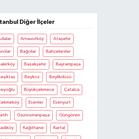
stanbul Diğer İlçeler
Adalar
Arnavutköy
Ataşehir
vcilar
Bağcilar
Bahçelievler
akirköy
Başakşehir
Bayrampaşa
eşiktaş
Beykoz
Beylikdüzü
Beyoğlu
Büyükçekmece
Çatalca
Çekmeköy
Esenler
Esenyurt
atih
Gaziosmanpaşa
Güngören
Kadiköy
Kağithane
Kartal