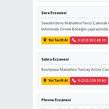
Şara Eczanesi
Saadetdere Mahallesi Fevzi Çakmak 
bitiminde Örnek Böreğin çaprazında
Yol Tarifi Al
0 (212) 302 46 33
Sahra Eczanesi
Reşitpaşa Mahallesi Tuncay Artun Cadd
Yol Tarifi Al
0 (212) 229 55 83
Plevne Eczanesi