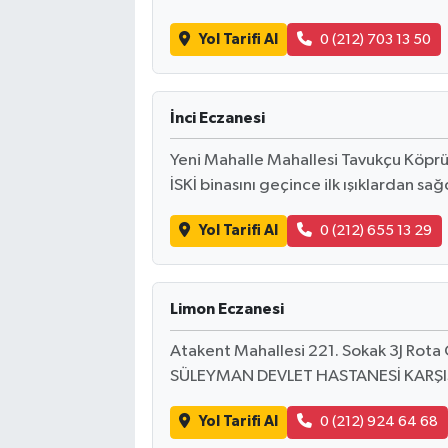
Yol Tarifi Al
0 (212) 703 13 50
İnci Eczanesi
Yeni Mahalle Mahallesi Tavukçu Köprü
İSKİ binasını geçince ilk ışıklardan s
Yol Tarifi Al
0 (212) 655 13 29
Limon Eczanesi
Atakent Mahallesi 221. Sokak 3J Rota
SÜLEYMAN DEVLET HASTANESİ KARŞIS
Yol Tarifi Al
0 (212) 924 64 68