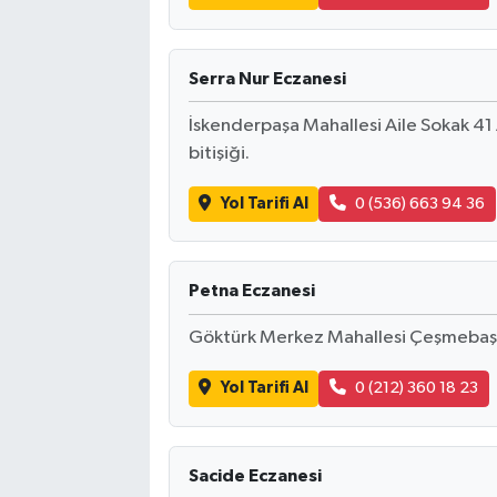
Serra Nur Eczanesi
İskenderpaşa Mahallesi Aile Sokak 41 
bitişiği.
Yol Tarifi Al
0 (536) 663 94 36
Petna Eczanesi
Göktürk Merkez Mahallesi Çeşmebaş
Yol Tarifi Al
0 (212) 360 18 23
Sacide Eczanesi