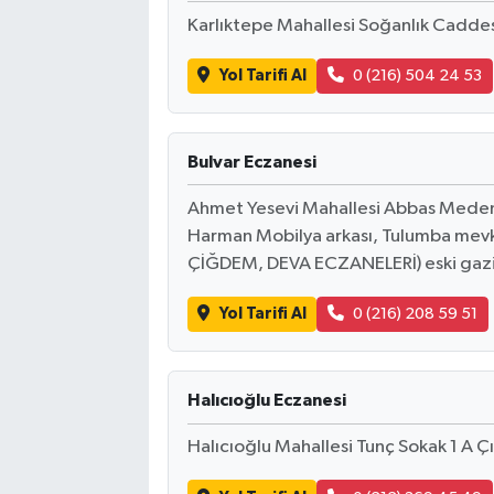
Karlıktepe Mahallesi Soğanlık Cadde
Yol Tarifi Al
0 (216) 504 24 53
Bulvar Eczanesi
Ahmet Yesevi Mahallesi Abbas Medeni 
Harman Mobilya arkası, Tulumba mev
ÇİĞDEM, DEVA ECZANELERİ) eski gazi 
Yol Tarifi Al
0 (216) 208 59 51
Halıcıoğlu Eczanesi
Halıcıoğlu Mahallesi Tunç Sokak 1 A Ç