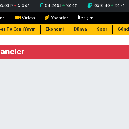
55,0317
64,2463
6510.40
%
-0.02
%
0.07
%
0.45
eri
Video
Yazarlar
İletişim
er TV Canlı Yayın
Ekonomi
Dünya
Spor
Gün
zaneler