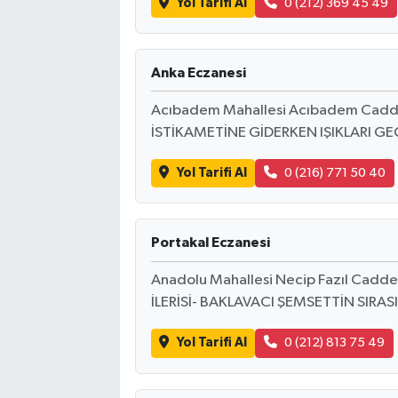
Yol Tarifi Al
0 (212) 369 45 49
Anka Eczanesi
Acıbadem Mahallesi Acıbadem Cadd
İSTİKAMETİNE GİDERKEN IŞIKLARI G
Yol Tarifi Al
0 (216) 771 50 40
Portakal Eczanesi
Anadolu Mahallesi Necip Fazıl Cadde
İLERİSİ- BAKLAVACI ŞEMSETTİN SIRAS
Yol Tarifi Al
0 (212) 813 75 49