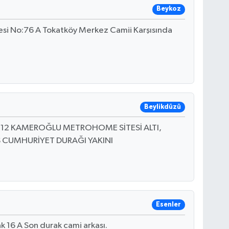
Beykoz
esi No:76 A Tokatköy Merkez Camii Karşısında
Beylikdüzü
2E 12 KAMEROĞLU METROHOME SİTESİ ALTI,
CUMHURİYET DURAĞI YAKINI
Esenler
 16 A Son durak cami arkası.