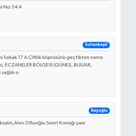
si No:34 A
Sultanbeyli
Sokak 17 A Çiftlik köprüsünü geçtikten sonra
ki, ECZANELER BÖLGESİ (GÜNEŞ, BULVAR,
sağlık o
Beyoğlu
ıksalın,Alev Ofluoğlu Semt Konağı yanı