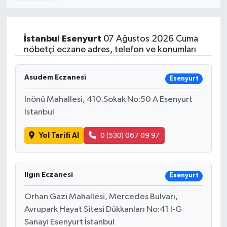
Turizm
İstanbul
Esenyurt
07 Ağustos 2026 Cuma
Kültür - Sanat
nöbetçi eczane adres, telefon ve konumları
Lider Haber TV Canlı Yayın izle
Asudem Eczanesi
Esenyurt
İnönü Mahallesi, 410.Sokak No:50 A Esenyurt
İstanbul
Yol Tarifi Al
0 (530) 067 09 97
Ilgın Eczanesi
Esenyurt
Orhan Gazi Mahallesi, Mercedes Bulvarı,
Avrupark Hayat Sitesi Dükkanları No:41 I-G
Sanayi Esenyurt İstanbul