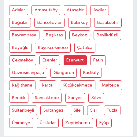
Adalar
Arnavutköy
Ataşehir
Avcilar
Bağcilar
Bahçelievler
Bakirköy
Başakşehir
Bayrampaşa
Beşiktaş
Beykoz
Beylikdüzü
Beyoğlu
Büyükçekmece
Çatalca
Çekmeköy
Esenler
Esenyurt
Fatih
Gaziosmanpaşa
Güngören
Kadiköy
Kağithane
Kartal
Küçükçekmece
Maltepe
Pendik
Sancaktepe
Sariyer
Silivri
Sultanbeyli
Sultangazi
Şile
Şişli
Tuzla
Ümraniye
Üsküdar
Zeytinburnu
Eyüp