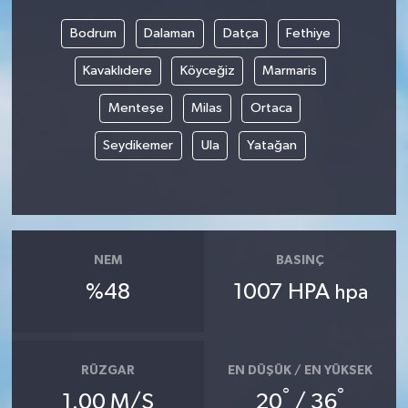
Bodrum
Dalaman
Datça
Fethiye
Kavaklıdere
Köyceğiz
Marmaris
Menteşe
Milas
Ortaca
Seydikemer
Ula
Yatağan
NEM
BASINÇ
%48
1007 HPA
hpa
RÜZGAR
EN DÜŞÜK / EN YÜKSEK
°
°
1.00 M/S
20
/ 36