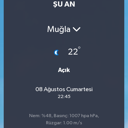
ŞU AN
Turizm
Kültür - Sanat
Muğla
Lider Haber TV Canlı Yayın izle
°
22
Açık
08 Ağustos Cumartesi
22:45
Nem: %48, Basınç: 1007 hpa hPa,
Rüzgar: 1.00 m/s