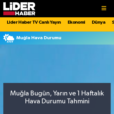
Gündem
Nöbetçi Eczaneler
Lider Haber TV Canlı Yayın
Ekonomi
Dünya
Politika
Hava Durumu
Muğla Hava Durumu
Asayiş
İstanbul Namaz Vakitleri
Dünya
Trafik Durumu
Magazin
Süper Lig Puan Durumu ve Fikstür
Spor
Tüm Manşetler
Muğla Bugün, Yarın ve 1 Haftalık
Sağlık
Son Dakika Haberleri
Hava Durumu Tahmini
Teknoloji
Haber Arşivi