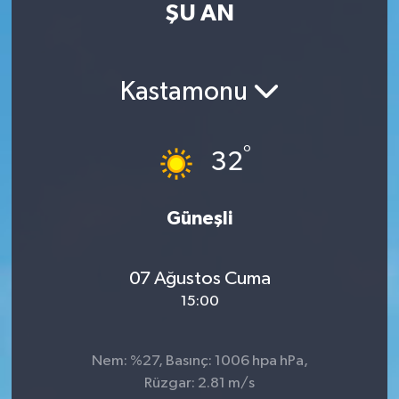
ŞU AN
Turizm
Kültür - Sanat
Kastamonu
Lider Haber TV Canlı Yayın izle
°
32
Güneşli
07 Ağustos Cuma
15:00
Nem: %27, Basınç: 1006 hpa hPa,
Rüzgar: 2.81 m/s