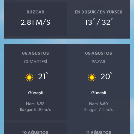
RÜZGAR
EN DÜŞÜK / EN YÜKSEK
°
°
2.81 M/S
13
/ 32
08 AĞUSTOS
09 AĞUSTOS
CUMARTESI
PAZAR
°
°
21
20
Güneşli
Güneşli
Nem: %58
Nem: %60
Rüzgar: 6.00 m/s
Rüzgar: 7.11 m/s
10 AĞUSTOS
11 AĞUSTOS