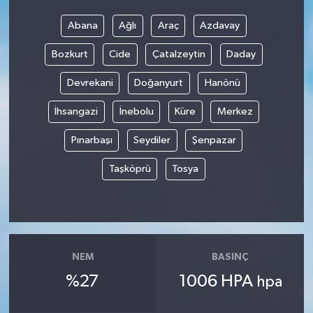
Abana
Ağlı
Araç
Azdavay
Bozkurt
Cide
Çatalzeytin
Daday
Devrekani
Doğanyurt
Hanönü
İhsangazi
İnebolu
Küre
Merkez
Pınarbaşı
Seydiler
Şenpazar
Taşköprü
Tosya
NEM
BASINÇ
%27
1006 HPA
hpa