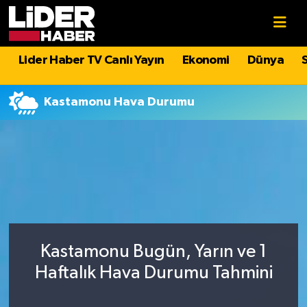
Gündem
Nöbetçi Eczaneler
Lider Haber TV Canlı Yayın
Ekonomi
Dünya
Politika
Hava Durumu
Kastamonu Hava Durumu
Asayiş
İstanbul Namaz Vakitleri
Dünya
Trafik Durumu
Magazin
Süper Lig Puan Durumu ve Fikstür
Spor
Tüm Manşetler
Kastamonu Bugün, Yarın ve 1
Sağlık
Son Dakika Haberleri
Haftalık Hava Durumu Tahmini
Teknoloji
Haber Arşivi