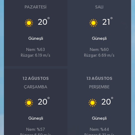
PAZARTESI
SALI
°
°
20
21
Güneşli
Güneşli
Nem: %63
Nem: %60
Rüzgar: 6.19 m/s
Rüzgar: 6.69 m/s
12 AĞUSTOS
13 AĞUSTOS
ÇARŞAMBA
PERŞEMBE
°
°
20
20
Güneşli
Güneşli
Nem: %57
Nem: %44