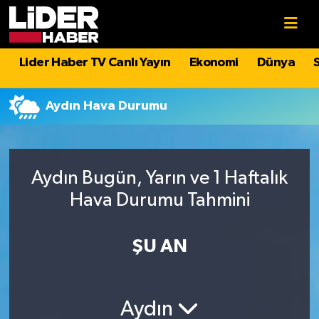
Gündem
Nöbetçi Eczaneler
Lider Haber TV Canlı Yayın
Ekonomi
Dünya
Politika
Hava Durumu
Aydın Hava Durumu
Asayiş
İstanbul Namaz Vakitleri
Dünya
Trafik Durumu
Aydın Bugün, Yarın ve 1 Haftalık
Hava Durumu Tahmini
Magazin
Süper Lig Puan Durumu ve Fikstür
Spor
Tüm Manşetler
ŞU AN
Sağlık
Son Dakika Haberleri
Aydın
Teknoloji
Haber Arşivi