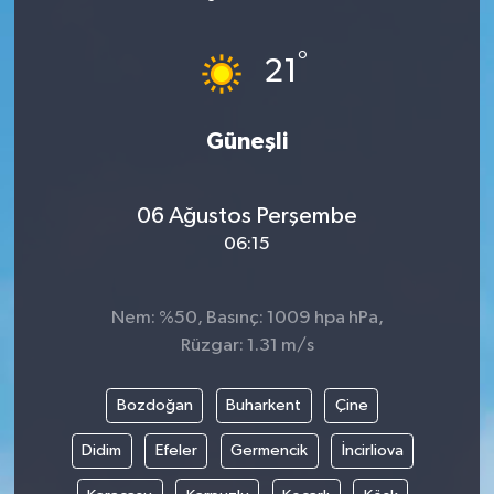
Turizm
°
21
Kültür - Sanat
Güneşli
Lider Haber TV Canlı Yayın izle
06 Ağustos Perşembe
06:15
Nem: %50, Basınç: 1009 hpa hPa,
Rüzgar: 1.31 m/s
Bozdoğan
Buharkent
Çine
Didim
Efeler
Germencik
İncirliova