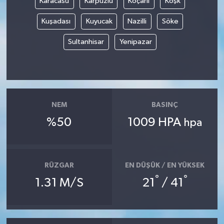
Karacasu
Karpuzlu
Koçarlı
Köşk
Kuşadası
Kuyucak
Nazilli
Söke
Sultanhisar
Yenipazar
NEM
BASINÇ
%50
1009 HPA
hpa
RÜZGAR
EN DÜŞÜK / EN YÜKSEK
°
°
1.31 M/S
21
/ 41