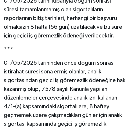
01/05/2026 tarihi itibarıyla doğum sonrası
süresi tamamlanmamış olan sigortalıların
Turizm
raporlarının bitiş tarihleri, herhangi bir başvuru
Kültür - Sanat
olmaksızın 8 hafta (56 gün) uzatılacak ve bu süre
için geçici iş göremezlik ödeneği verilecektir.
Lider Haber TV Canlı Yayın izle
***
01/05/2026 tarihinden önce doğum sonrası
istirahat süresi sona ermiş olanlar, analık
sigortasından geçici iş göremezlik ödeneğine hak
kazanmış olup, 7578 sayılı Kanunla yapılan
düzenlemeler çerçevesinde analık izni kullanan
4/1-(a) kapsamındaki sigortalılara, 8 haftayı
geçmemek üzere çalışmadıkları günler için analık
sigortası kapsamında geçici iş göremezlik