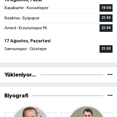
Başakşehir - Kocaelispor
19:00
Beşiktaş - Eyüpspor
21:30
Amed - Erzurumspor FK
21:30
17 Ağustos, Pazartesi
Samsunspor - Göztepe
21:30
Yükleniyor...
Biyografi