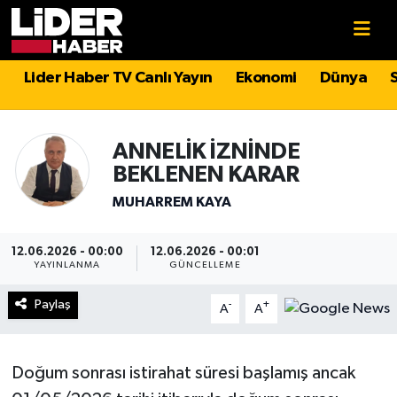
Gündem
Nöbetçi Eczaneler
Lider Haber TV Canlı Yayın
Ekonomi
Dünya
Politika
Hava Durumu
ANNELİK İZNİNDE
Asayiş
İstanbul Namaz Vakitleri
BEKLENEN KARAR
MUHARREM KAYA
Dünya
Trafik Durumu
Magazin
Süper Lig Puan Durumu ve Fikstür
12.06.2026 - 00:00
12.06.2026 - 00:01
YAYINLANMA
GÜNCELLEME
Spor
Tüm Manşetler
Paylaş
-
+
A
A
Sağlık
Son Dakika Haberleri
Doğum sonrası istirahat süresi başlamış ancak
Teknoloji
Haber Arşivi