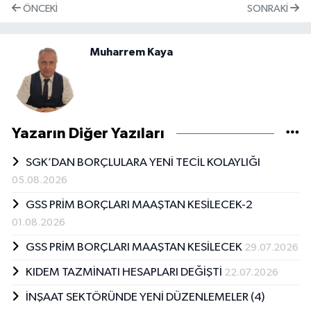
ÖNCEKI
SONRAKI
Muharrem Kaya
Yazarın Diğer Yazıları
SGK’DAN BORÇLULARA YENİ TECİL KOLAYLIĞI
05.08.2026
GSS PRİM BORÇLARI MAAŞTAN KESİLECEK-2
01.08.2026
GSS PRİM BORÇLARI MAAŞTAN KESİLECEK
29.07.2026
KIDEM TAZMİNATI HESAPLARI DEĞİŞTİ
22.07.2026
İNŞAAT SEKTÖRÜNDE YENİ DÜZENLEMELER (4)