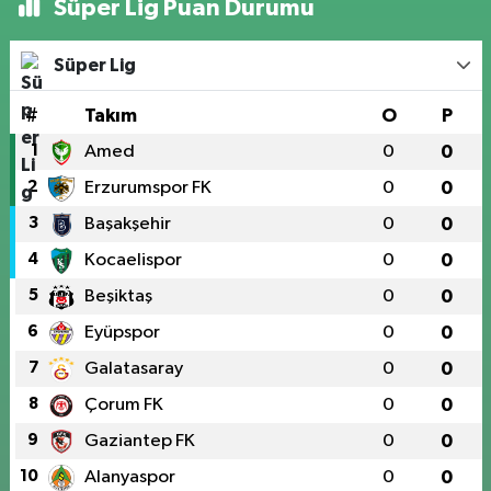
Süper Lig Puan Durumu
Süper Lig
#
Takım
O
P
1
Amed
0
0
2
Erzurumspor FK
0
0
3
Başakşehir
0
0
4
Kocaelispor
0
0
5
Beşiktaş
0
0
6
Eyüpspor
0
0
7
Galatasaray
0
0
8
Çorum FK
0
0
9
Gaziantep FK
0
0
10
Alanyaspor
0
0