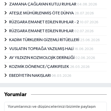
ZAMANA ÇAĞLAYAN KUTLU RUHLAR
04.08.2026
ATEŞLE MÜHÜRLENMİŞ ÖTE DÜNYA
28.07.2026
RÜZGARA EMANET EDİLEN RUHLAR - 2
10.07.2026
RÜZGARA EMANET EDİLEN RUHLAR
02.07.2026
KADİM TÜRKLERİN GİZEMLİ RİTÜELLERİ
25.06.2026
VUSLATIN TOPRAĞA YAZILMIŞ HALİ
16.06.2026
AY YILDIZIN KOZMOLOJİK DERİNLİĞİ
02.06.2026
KOZMİK DÖNENCE/ÇARKIFELEK
26.05.2026
EBEDİYETİN NAKIŞLARI
06.05.2026
Yorumlar