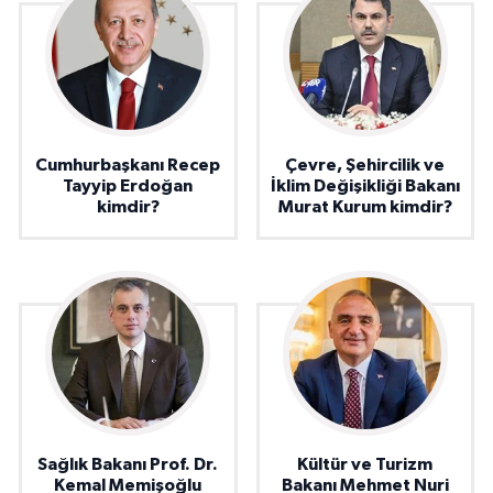
Cumhurbaşkanı Recep
Çevre, Şehircilik ve
Tayyip Erdoğan
İklim Değişikliği Bakanı
kimdir?
Murat Kurum kimdir?
Sağlık Bakanı Prof. Dr.
Kültür ve Turizm
Kemal Memişoğlu
Bakanı Mehmet Nuri