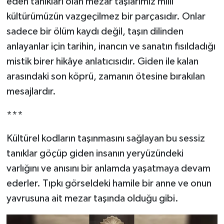
eden tanıkları olan mezar taşlarımız millî
kültürümüzün vazgeçilmez bir parçasıdır. Onlar
Turizm
sadece bir ölüm kaydı değil, taşın dilinden
Kültür - Sanat
anlayanlar için tarihin, inancın ve sanatın fısıldadığı
mistik birer hikâye anlatıcısıdır. Giden ile kalan
Lider Haber TV Canlı Yayın izle
arasındaki son köprü, zamanın ötesine bırakılan
mesajlardır.
***
Kültürel kodların taşınmasını sağlayan bu sessiz
tanıklar göçüp giden insanın yeryüzündeki
varlığını ve anısını bir anlamda yaşatmaya devam
ederler. Tıpkı görseldeki hamile bir anne ve onun
yavrusuna ait mezar taşında olduğu gibi.