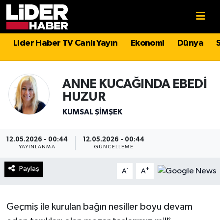
Gündem
Nöbetçi Eczaneler
Lider Haber TV Canlı Yayın
Ekonomi
Dünya
Politika
Hava Durumu
ANNE KUCAĞINDA EBEDİ
Asayiş
İstanbul Namaz Vakitleri
HUZUR
KUMSAL ŞIMŞEK
Dünya
Trafik Durumu
Magazin
Süper Lig Puan Durumu ve Fikstür
12.05.2026 - 00:44
12.05.2026 - 00:44
YAYINLANMA
GÜNCELLEME
Spor
Tüm Manşetler
Paylaş
-
+
A
A
Sağlık
Son Dakika Haberleri
Geçmiş ile kurulan bağın nesiller boyu devam
Teknoloji
Haber Arşivi