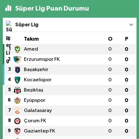
Süper Lig Puan Durumu
Süper Lig
#
Takım
O
P
1
Amed
0
0
2
Erzurumspor FK
0
0
3
Başakşehir
0
0
4
Kocaelispor
0
0
5
Beşiktaş
0
0
6
Eyüpspor
0
0
7
Galatasaray
0
0
8
Çorum FK
0
0
9
Gaziantep FK
0
0