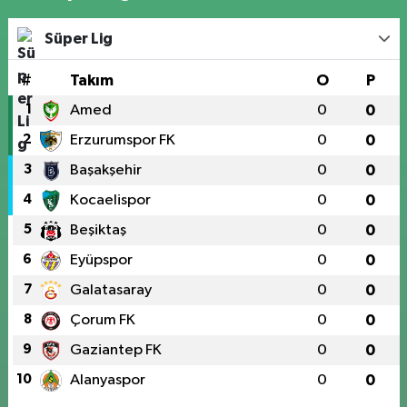
Süper Lig
#
Takım
O
P
1
Amed
0
0
2
Erzurumspor FK
0
0
3
Başakşehir
0
0
4
Kocaelispor
0
0
5
Beşiktaş
0
0
6
Eyüpspor
0
0
7
Galatasaray
0
0
8
Çorum FK
0
0
9
Gaziantep FK
0
0
10
Alanyaspor
0
0