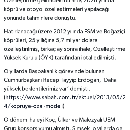
Özelleştirme gelirindeki bu artış 2026 yılında
köprü ve otoyol özelleştirmeleri yapılacağı
yönünde tahminlere dönüştü.
Hatırlanacağı üzere 2012 yılında FSM ve Boğaziçi
köprüleri, 25 yıllığına 5,7 milyar dolara
özelleştirilmiş, birkaç ay sonra ihale, Özelleştirme
Yüksek Kurulu (ÖYK) tarafından iptal edilmişti.
O yıllarda Başbakanlık görevinde bulunan
Cumhurbaşkanı Recep Tayyip Erdoğan, ‘Daha
yüksek beklentilerimiz var’ demişti.
(
https://www.sabah.com.tr/aktuel/2013/05/2
4/kopruye-ozal-modeli
)
O dönem ihaleyi Koç, Ülker ve Malezyalı UEM
Grup konsorsiyumu almıştı. Şimşek, o yıllarda da