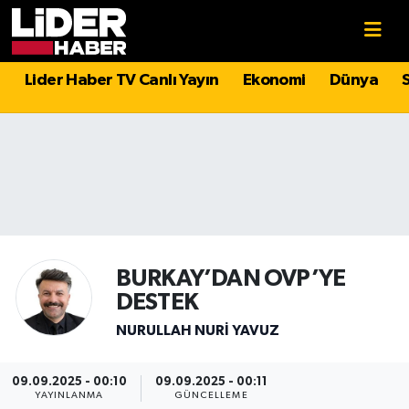
Gündem
Nöbetçi Eczaneler
Lider Haber TV Canlı Yayın
Ekonomi
Dünya
Politika
Hava Durumu
Asayiş
İstanbul Namaz Vakitleri
Dünya
Trafik Durumu
Magazin
Süper Lig Puan Durumu ve Fikstür
BURKAY’DAN OVP’YE
DESTEK
Spor
Tüm Manşetler
NURULLAH NURI YAVUZ
Sağlık
Son Dakika Haberleri
09.09.2025 - 00:10
09.09.2025 - 00:11
Teknoloji
Haber Arşivi
YAYINLANMA
GÜNCELLEME