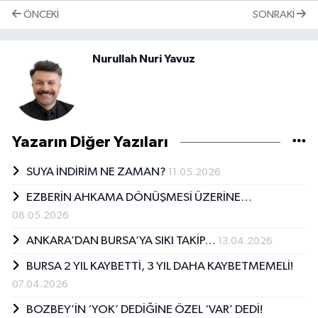
ÖNCEKI
SONRAKI
Nurullah Nuri Yavuz
Yazarın Diğer Yazıları
SUYA İNDİRİM NE ZAMAN?
11.05.2026
EZBERİN AHKAMA DÖNÜŞMESİ ÜZERİNE…
08.05.2026
ANKARA’DAN BURSA’YA SIKI TAKİP…
13.04.2026
BURSA 2 YIL KAYBETTİ, 3 YIL DAHA KAYBETMEMELİ!
07.04.2026
BOZBEY’İN ‘YOK’ DEDİĞİNE ÖZEL ‘VAR’ DEDİ!