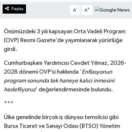
Paylaş
-
+
A
A
Turizm
Kültür - Sanat
Önümüzdeki 3 yılı kapsayan Orta Vadeli Program
(OVP) Resmi Gazete’de yayımlanarak yürürlüğe
Lider Haber TV Canlı Yayın izle
girdi.
Cumhurbaşkanı Yardımcısı Cevdet Yılmaz, 2026-
2028 dönemi OVP’si hakkında ‘
Enflasyonun
program sonunda tek haneye kalıcı inmesini
hedefliyoruz
’ değerlendirmesinde bulundu.
***
Ülke genelinde birçok iş dünyası temsilcisi gibi
Bursa Ticaret ve Sanayi Odası (BTSO) Yönetim