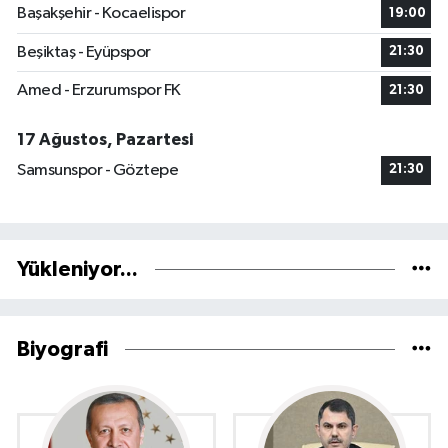
Başakşehir - Kocaelispor
19:00
Beşiktaş - Eyüpspor
21:30
Amed - Erzurumspor FK
21:30
17 Ağustos, Pazartesi
Samsunspor - Göztepe
21:30
Yükleniyor...
Biyografi