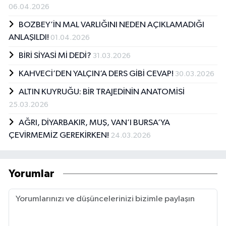
06.04.2026
BOZBEY’İN MAL VARLIĞINI NEDEN AÇIKLAMADIĞI
ANLAŞILDI!
01.04.2026
BİRİ SİYASİ Mİ DEDİ?
31.03.2026
KAHVECİ’DEN YALÇIN’A DERS GİBİ CEVAP!
30.03.2026
ALTIN KUYRUĞU: BİR TRAJEDİNİN ANATOMİSİ
25.03.2026
AĞRI, DİYARBAKIR, MUŞ, VAN’I BURSA’YA
ÇEVİRMEMİZ GEREKİRKEN!
24.03.2026
Yorumlar