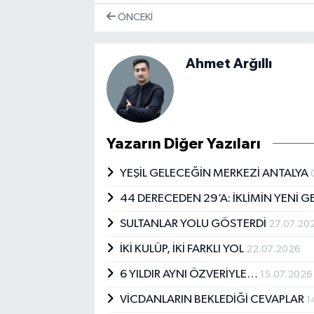
ÖNCEKI
Ahmet Arğıllı
Yazarın Diğer Yazıları
YEŞİL GELECEĞİN MERKEZİ ANTALYA
44 DERECEDEN 29’A: İKLİMİN YENİ 
SULTANLAR YOLU GÖSTERDİ
27.07.20
İKİ KULÜP, İKİ FARKLI YOL
22.07.2026
6 YILDIR AYNI ÖZVERİYLE…
15.07.2026
VİCDANLARIN BEKLEDİĞİ CEVAPLAR
1