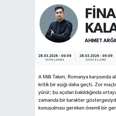
FİNA
Turizm
Kültür - Sanat
KAL
Lider Haber TV Canlı Yayın izle
AHMET ARĞI
28.03.2026 - 00:09
28.03.2026 - 00:09
YAYINLANMA
GÜNCELLEME
A Milli Takım, Romanya karşısında al
kritik bir eşiği daha geçti. Zor maç
yürür; bu açıdan bakıldığında ortay
zamanda bir karakter göstergesiydi
konuşulması gereken önemli bir gerç