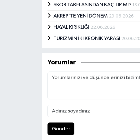
SKOR TABELASINDAN KAÇILIR MI?
13.
AKREP’TE YENİ DÖNEM
29.06.2026
HAYAL KIRIKLIĞI
22.06.2026
TURİZMİN İKİ KRONİK YARASI
20.06.2
Yorumlar
Gönder