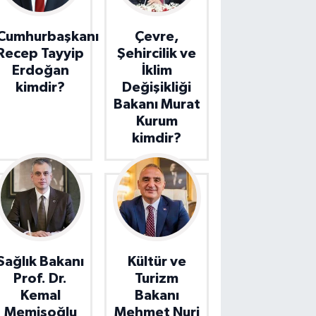
Cumhurbaşkanı
Çevre,
Recep Tayyip
Şehircilik ve
Erdoğan
İklim
kimdir?
Değişikliği
Bakanı Murat
Kurum
kimdir?
Sağlık Bakanı
Kültür ve
Prof. Dr.
Turizm
Kemal
Bakanı
Memişoğlu
Mehmet Nuri