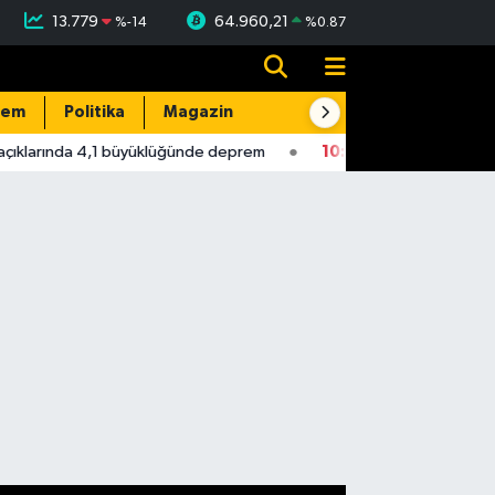
13.779
64.960,21
%
-14
%
0.87
dem
Politika
Magazin
Resmi İlanlar
E-Gazete
ıklarında 4,1 büyüklüğünde deprem
10:56
Yeni Parti Milletveki