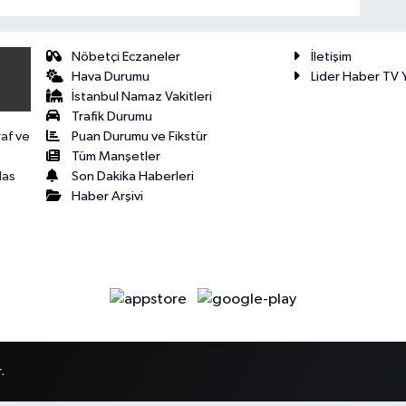
Nöbetçi Eczaneler
İletişim
Hava Durumu
Lider Haber TV Y
İstanbul Namaz Vakitleri
Trafik Durumu
Puan Durumu ve Fikstür
raf ve
Tüm Manşetler
Son Dakika Haberleri
las
Haber Arşivi
.