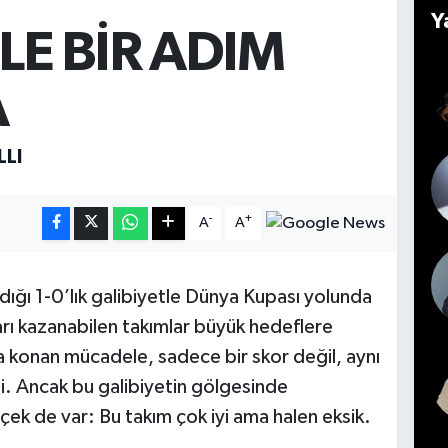
Y
LE BİR ADIM
A
LLI
-
+
A
A
dığı 1-0’lık galibiyetle Dünya Kupası yolunda
ları kazanabilen takımlar büyük hedeflere
a konan mücadele, sadece bir skor değil, aynı
. Ancak bu galibiyetin gölgesinde
ek de var: Bu takım çok iyi ama halen eksik.