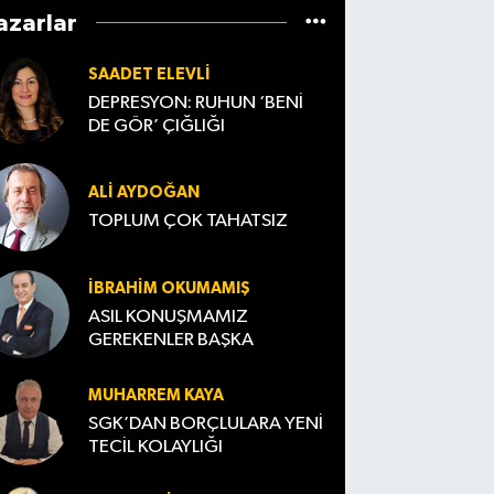
azarlar
SAADET ELEVLI
DEPRESYON: RUHUN ‘BENİ
DE GÖR’ ÇIĞLIĞI
ALI AYDOĞAN
TOPLUM ÇOK TAHATSIZ
İBRAHIM OKUMAMIŞ
ASIL KONUŞMAMIZ
GEREKENLER BAŞKA
MUHARREM KAYA
SGK’DAN BORÇLULARA YENİ
TECİL KOLAYLIĞI