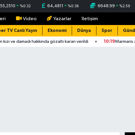
55,2510
64,4811
6648.99
%
0.32
%
0.38
%
2.59
eri
Video
Yazarlar
İletişim
er TV Canlı Yayın
Ekonomi
Dünya
Spor
Gün
kızı ve damadı hakkında gözaltı kararı verildi
10:19
Marmaris aç