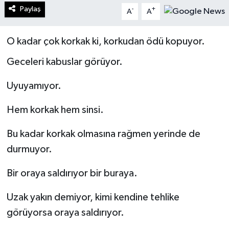
Paylaş
-
+
A
A
Turizm
O kadar çok korkak ki, korkudan ödü kopuyor.
Kültür - Sanat
Geceleri kabuslar görüyor.
Lider Haber TV Canlı Yayın izle
Uyuyamıyor.
Hem korkak hem sinsi.
Bu kadar korkak olmasına rağmen yerinde de
durmuyor.
Bir oraya saldırıyor bir buraya.
Uzak yakın demiyor, kimi kendine tehlike
görüyorsa oraya saldırıyor.