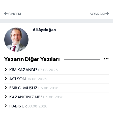
ÖNCEKI
SONRAKI
Ali Aydoğan
Yazarın Diğer Yazıları
KİM KAZANDI?
07.08.2026
ACI SON
06.08.2026
ESİR OLMUŞUZ
05.08.2026
KAZANCINIZ NE?
04.08.2026
HABİS UR
03.08.2026