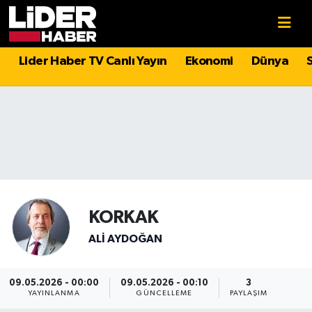
Gündem
Nöbetçi Eczaneler
Lider Haber TV Canlı Yayın
Ekonomi
Dünya
Politika
Hava Durumu
Asayiş
İstanbul Namaz Vakitleri
Dünya
Trafik Durumu
Magazin
Süper Lig Puan Durumu ve Fikstür
KORKAK
Spor
Tüm Manşetler
ALI AYDOĞAN
Sağlık
Son Dakika Haberleri
09.05.2026 - 00:00
09.05.2026 - 00:10
3
YAYINLANMA
GÜNCELLEME
PAYLAŞIM
Teknoloji
Haber Arşivi