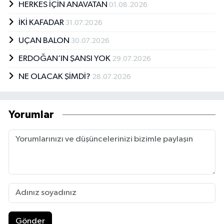
HERKES İÇİN ANAVATAN
01.08.2026
İKİ KAFADAR
31.07.2026
UÇAN BALON
30.07.2026
ERDOĞAN’IN ŞANSI YOK
29.07.2026
NE OLACAK ŞİMDİ?
28.07.2026
Yorumlar
Gönder