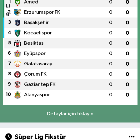
1
Amed
0
0
2
Erzurumspor FK
0
0
3
Başakşehir
0
0
4
Kocaelispor
0
0
5
Beşiktaş
0
0
6
Eyüpspor
0
0
7
Galatasaray
0
0
8
Çorum FK
0
0
9
Gaziantep FK
0
0
10
Alanyaspor
0
0
Detaylar için tıklayın
Süper Lig Fikstür