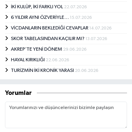
İKİ KULÜP, İKİ FARKLI YOL
22.07.2026
6 YILDIR AYNI ÖZVERİYLE…
15.07.2026
VİCDANLARIN BEKLEDİĞİ CEVAPLAR
14.07.2026
SKOR TABELASINDAN KAÇILIR MI?
13.07.2026
AKREP’TE YENİ DÖNEM
29.06.2026
HAYAL KIRIKLIĞI
22.06.2026
TURİZMİN İKİ KRONİK YARASI
20.06.2026
Yorumlar