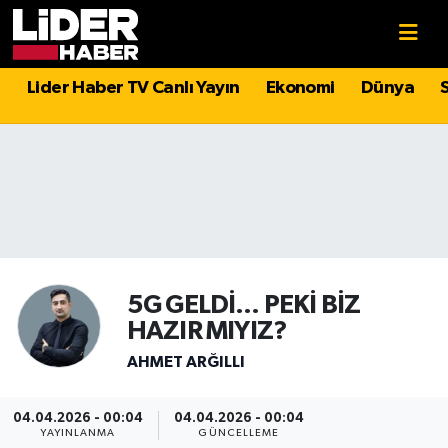
Gündem
Nöbetçi Eczaneler
Lider Haber TV Canlı Yayın
Ekonomi
Dünya
Politika
Hava Durumu
Asayiş
İstanbul Namaz Vakitleri
Dünya
Trafik Durumu
Magazin
Süper Lig Puan Durumu ve Fikstür
5G GELDİ… PEKİ BİZ
HAZIR MIYIZ?
Spor
Tüm Manşetler
AHMET ARĞILLI
Sağlık
Son Dakika Haberleri
04.04.2026 - 00:04
04.04.2026 - 00:04
Teknoloji
Haber Arşivi
YAYINLANMA
GÜNCELLEME