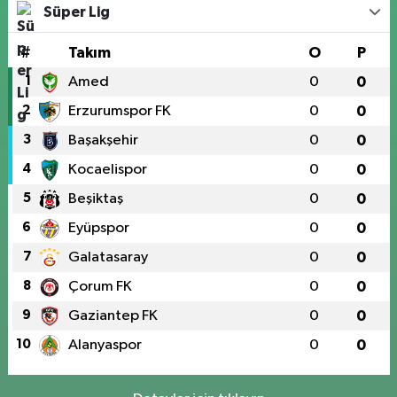
Süper Lig
#
Takım
O
P
1
Amed
0
0
2
Erzurumspor FK
0
0
3
Başakşehir
0
0
4
Kocaelispor
0
0
5
Beşiktaş
0
0
6
Eyüpspor
0
0
7
Galatasaray
0
0
8
Çorum FK
0
0
9
Gaziantep FK
0
0
10
Alanyaspor
0
0