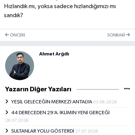
Hızlandık mı, yoksa sadece hızlandığımızı mı
sandık?
ÖNCEKI
SONRAKI
Ahmet Arğıllı
Yazarın Diğer Yazıları
YEŞİL GELECEĞİN MERKEZİ ANTALYA
03.08.2026
44 DERECEDEN 29’A: İKLİMİN YENİ GERÇEĞİ
28.07.2026
SULTANLAR YOLU GÖSTERDİ
27.07.2026