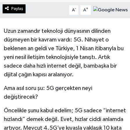
Paylaş
-
+
A
A
Turizm
Kültür - Sanat
Uzun zamandır teknoloji dünyasının dilinden
düşmeyen bir kavram vardı: 5G. Nihayet o
Lider Haber TV Canlı Yayın izle
beklenen an geldi ve Türkiye, 1 Nisan itibarıyla bu
yeni nesil iletişim teknolojisiyle tanıştı. Artık
sadece daha hızlı internet değil, bambaşka bir
dijital çağın kapısı aralanıyor.
Ama asıl soru şu: 5G gerçekten neyi
değiştirecek?
Öncelikle şunu kabul edelim; 5G sadece “internet
hızlandı” demek değil. Evet, hızlar ciddi anlamda
artıyor. Mevcut 4.5G’ye kıyasla yaklaşık 10 kata