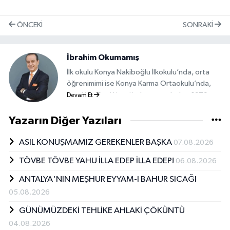
ÖNCEKI
SONRAKI
İbrahim Okumamış
İlk okulu Konya Nakiboğlu İlkokulu’nda, orta
öğrenimimi ise Konya Karma Ortaokulu’nda,
liseyi ise Gazi Lisesi’nde tamamladım. 1979
Devam Et
yılında o dönem Yeni Konya Gazetesi’nde
gazete kırımcılığı yapan Mehmet ve Muammer
Yazarın Diğer Yazıları
ağabeylerimin yanına gidip gelirken
gazeteciliğe ilk adımını amatörce attım. 1980
ASIL KONUŞMAMIZ GEREKENLER BAŞKA
07.08.2026
yılında Yeni Meram Gazetesi’nde çalıştım. Bu
TÖVBE TÖVBE YAHU İLLA EDEP İLLA EDEP!
06.08.2026
görevlerde başarılı olanca Mehmet Gazel
beni o yıllarda Hürriyet Haber Ajansı’nın
ANTALYA'NIN MEŞHUR EYYAM-I BAHUR SICAĞI
haberlerini yapmakla görevlendirmişti.
05.08.2026
Askerliğini tamamladıktan sonra tekrar
gazetecilik görevine Konya Yeni Meram
GÜNÜMÜZDEKİ TEHLİKE AHLAKİ ÇÖKÜNTÜ
Gazetesi’nde devam ettim. 1992 yılında
04.08.2026