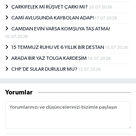
Güneş Gazetesi Konya Bürosu’nda muhabir
ÇARKIFELEK Mİ RÜŞVET ÇARKI MI?
olarak çalışmaya başladım. Bu sırada Türkiye
20.07.2026
Foto Muhabirleri Derneği’nin üyesi oldum.
CAMİ AVLUSUNDA KAYBOLAN ADAP!
17.07.2026
1993 yılının başlarında tekrar Yeni Meram
Gazetesi’ne döndüm. Ancak aynı yıl Haziran
CAMDAN EVİN VARSA KOMŞUYA TAŞ ATMA!
ayında Milliyet Gazetesi Antalya Bölge
16.07.2026
Müdürü olarak göreve başladım.
15 TEMMUZ RUHU VE 6 YILLIK BİR DESTAN
15.07.2026
ARADA BİR YAZ TOLGA KARDEŞİM
14.07.2026
CHP’DE SULAR DURULUR MU?
13.07.2026
Yorumlar