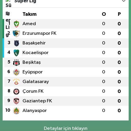
Süper Lig
#
Takım
O
P
1
Amed
0
0
2
Erzurumspor FK
0
0
3
Başakşehir
0
0
4
Kocaelispor
0
0
5
Beşiktaş
0
0
6
Eyüpspor
0
0
7
Galatasaray
0
0
8
Çorum FK
0
0
9
Gaziantep FK
0
0
10
Alanyaspor
0
0
Detaylar için tıklayın