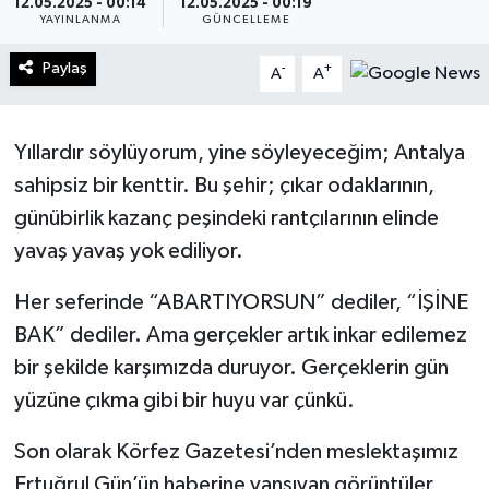
12.05.2025 - 00:14
12.05.2025 - 00:19
YAYINLANMA
GÜNCELLEME
Turizm
Paylaş
-
+
A
A
Kültür - Sanat
Lider Haber TV Canlı Yayın izle
Yıllardır söylüyorum, yine söyleyeceğim; Antalya
sahipsiz bir kenttir. Bu şehir; çıkar odaklarının,
günübirlik kazanç peşindeki rantçılarının elinde
yavaş yavaş yok ediliyor.
Her seferinde “ABARTIYORSUN” dediler, “İŞİNE
BAK” dediler. Ama gerçekler artık inkar edilemez
bir şekilde karşımızda duruyor. Gerçeklerin gün
yüzüne çıkma gibi bir huyu var çünkü.
Son olarak Körfez Gazetesi’nden meslektaşımız
Ertuğrul Gün’ün haberine yansıyan görüntüler,