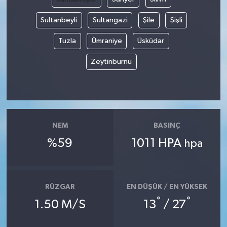
Sultanbeyli
Sultangazi
Şile
Şişli
Tuzla
Ümraniye
Üsküdar
Zeytinburnu
NEM
BASINÇ
%59
1011 HPA
hpa
RÜZGAR
EN DÜŞÜK / EN YÜKSEK
°
°
1.50 M/S
13
/ 27