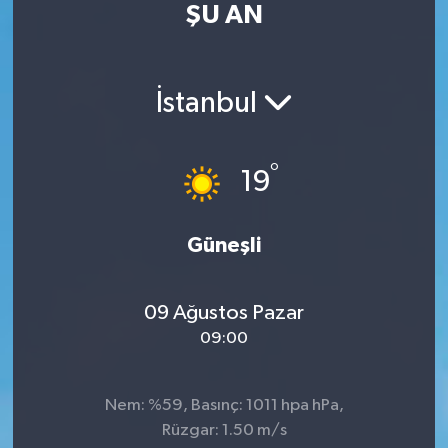
ŞU AN
Turizm
Kültür - Sanat
İstanbul
Lider Haber TV Canlı Yayın izle
°
19
Güneşli
09 Ağustos Pazar
09:00
Nem: %59, Basınç: 1011 hpa hPa,
Rüzgar: 1.50 m/s