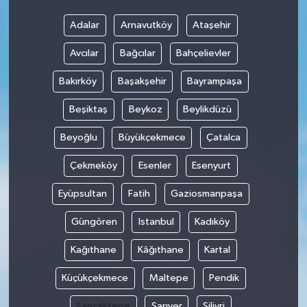
Adalar
Arnavutköy
Ataşehir
Avcılar
Bağcılar
Bahçelievler
Bakırköy
Başakşehir
Bayrampaşa
Beşiktaş
Beykoz
Beylikdüzü
Beyoğlu
Büyükçekmece
Çatalca
Çekmeköy
Esenler
Esenyurt
Eyüpsultan
Fatih
Gaziosmanpaşa
Güngören
Istanbul
Kadıköy
Kağıthane
Kâğıthane
Kartal
Küçükçekmece
Maltepe
Pendik
Sancaktepe
Sarıyer
Silivri