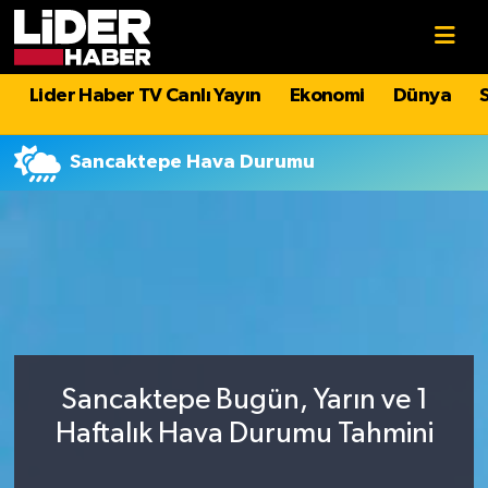
Gündem
Nöbetçi Eczaneler
Lider Haber TV Canlı Yayın
Ekonomi
Dünya
Politika
Hava Durumu
Sancaktepe Hava Durumu
Asayiş
İstanbul Namaz Vakitleri
Dünya
Trafik Durumu
Magazin
Süper Lig Puan Durumu ve Fikstür
Spor
Tüm Manşetler
Sancaktepe Bugün, Yarın ve 1
Sağlık
Son Dakika Haberleri
Haftalık Hava Durumu Tahmini
Teknoloji
Haber Arşivi