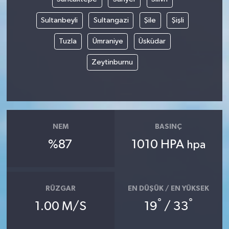
Sultanbeyli
Sultangazi
Şile
Şişli
Tuzla
Ümraniye
Üsküdar
Zeytinburnu
NEM
BASINÇ
%87
1010 HPA
hpa
RÜZGAR
EN DÜŞÜK / EN YÜKSEK
°
°
1.00 M/S
19
/ 33