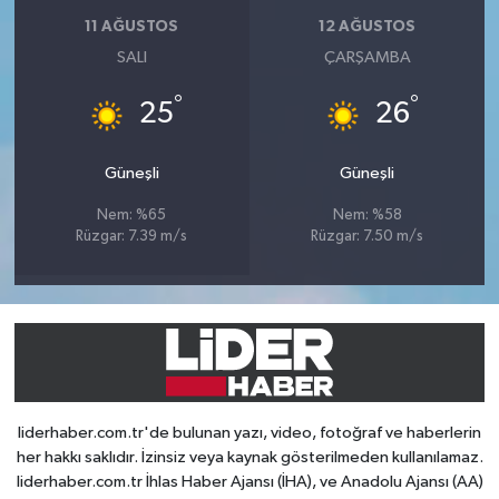
11 AĞUSTOS
12 AĞUSTOS
SALI
ÇARŞAMBA
°
°
25
26
Güneşli
Güneşli
Nem: %65
Nem: %58
Rüzgar: 7.39 m/s
Rüzgar: 7.50 m/s
liderhaber.com.tr'de bulunan yazı, video, fotoğraf ve haberlerin
her hakkı saklıdır. İzinsiz veya kaynak gösterilmeden kullanılamaz.
liderhaber.com.tr İhlas Haber Ajansı (İHA), ve Anadolu Ajansı (AA)