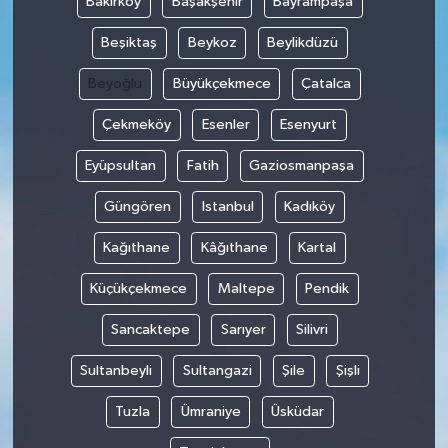
Bakırköy
Başakşehir
Bayrampaşa
Beşiktaş
Beykoz
Beylikdüzü
Beyoğlu
Büyükçekmece
Çatalca
Çekmeköy
Esenler
Esenyurt
Eyüpsultan
Fatih
Gaziosmanpaşa
Güngören
Istanbul
Kadıköy
Kağıthane
Kâğıthane
Kartal
Küçükçekmece
Maltepe
Pendik
Sancaktepe
Sarıyer
Silivri
Sultanbeyli
Sultangazi
Şile
Şişli
Tuzla
Ümraniye
Üsküdar