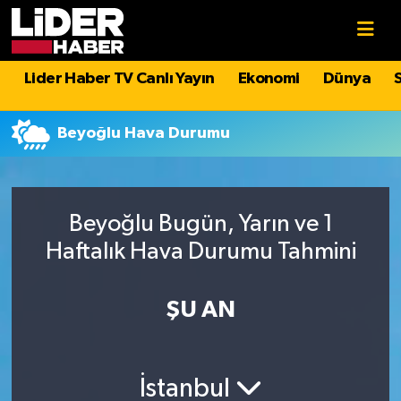
Gündem
Nöbetçi Eczaneler
Lider Haber TV Canlı Yayın
Ekonomi
Dünya
Politika
Hava Durumu
Beyoğlu Hava Durumu
Asayiş
İstanbul Namaz Vakitleri
Dünya
Trafik Durumu
Beyoğlu Bugün, Yarın ve 1
Haftalık Hava Durumu Tahmini
Magazin
Süper Lig Puan Durumu ve Fikstür
Spor
Tüm Manşetler
ŞU AN
Sağlık
Son Dakika Haberleri
İstanbul
Teknoloji
Haber Arşivi