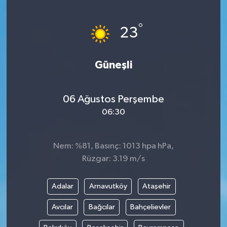
Turizm
°
23
Kültür - Sanat
Güneşli
Lider Haber TV Canlı Yayın izle
06 Ağustos Perşembe
06:30
Nem: %81, Basınç: 1013 hpa hPa,
Rüzgar: 3.19 m/s
Adalar
Arnavutköy
Ataşehir
Avcılar
Bağcılar
Bahçelievler