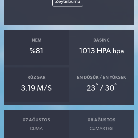
Zeytinburnu
NEM
BASINÇ
%81
1013 HPA
hpa
RÜZGAR
EN DÜŞÜK / EN YÜKSEK
°
°
3.19 M/S
23
/ 30
07 AĞUSTOS
08 AĞUSTOS
CUMA
CUMARTESI