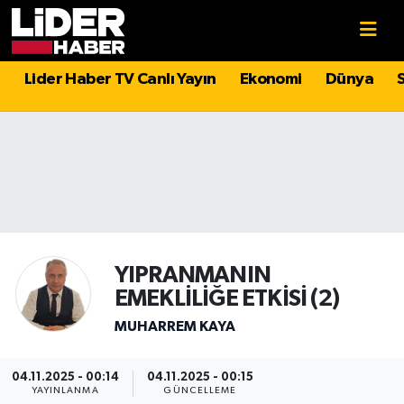
Gündem
Nöbetçi Eczaneler
Lider Haber TV Canlı Yayın
Ekonomi
Dünya
Politika
Hava Durumu
Asayiş
İstanbul Namaz Vakitleri
Dünya
Trafik Durumu
Magazin
Süper Lig Puan Durumu ve Fikstür
YIPRANMANIN
EMEKLİLİĞE ETKİSİ (2)
Spor
Tüm Manşetler
MUHARREM KAYA
Sağlık
Son Dakika Haberleri
04.11.2025 - 00:14
04.11.2025 - 00:15
Teknoloji
Haber Arşivi
YAYINLANMA
GÜNCELLEME