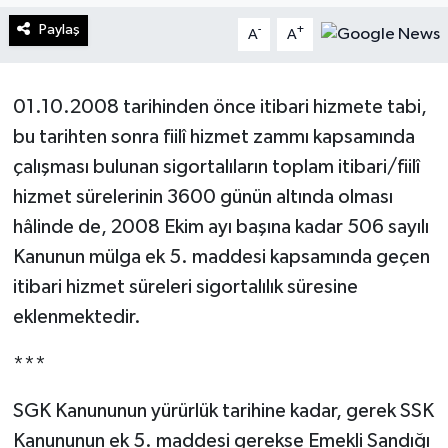
Paylaş
-
+
A
A
Turizm
Kültür - Sanat
01.10.2008 tarihinden önce itibari hizmete tabi,
bu tarihten sonra fiilî hizmet zammı kapsamında
Lider Haber TV Canlı Yayın izle
çalışması bulunan sigortalıların toplam itibari/fiilî
hizmet sürelerinin 3600 günün altında olması
hâlinde de, 2008 Ekim ayı başına kadar 506 sayılı
Kanunun mülga ek 5. maddesi kapsamında geçen
itibari hizmet süreleri sigortalılık süresine
eklenmektedir.
***
SGK Kanununun yürürlük tarihine kadar, gerek SSK
Kanununun ek 5. maddesi gerekse Emekli Sandığı