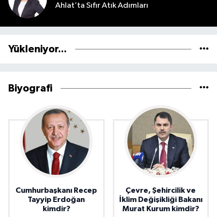
Ahlat’ta Sıfır Atık Adımları
Yükleniyor...
Biyografi
Cumhurbaşkanı Recep
Çevre, Şehircilik ve
Tayyip Erdoğan
İklim Değişikliği Bakanı
kimdir?
Murat Kurum kimdir?