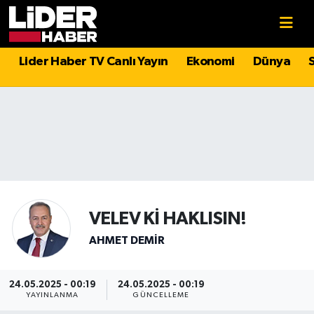
Gündem
Nöbetçi Eczaneler
Lider Haber TV Canlı Yayın
Ekonomi
Dünya
Politika
Hava Durumu
Asayiş
İstanbul Namaz Vakitleri
Dünya
Trafik Durumu
Magazin
Süper Lig Puan Durumu ve Fikstür
VELEV Kİ HAKLISIN!
Spor
Tüm Manşetler
AHMET DEMIR
Sağlık
Son Dakika Haberleri
24.05.2025 - 00:19
24.05.2025 - 00:19
YAYINLANMA
GÜNCELLEME
Teknoloji
Haber Arşivi