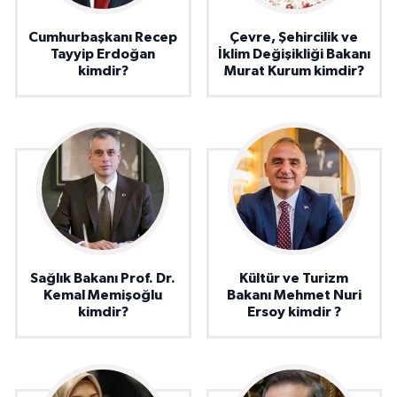
Cumhurbaşkanı Recep
Çevre, Şehircilik ve
Tayyip Erdoğan
İklim Değişikliği Bakanı
kimdir?
Murat Kurum kimdir?
Sağlık Bakanı Prof. Dr.
Kültür ve Turizm
Kemal Memişoğlu
Bakanı Mehmet Nuri
kimdir?
Ersoy kimdir ?