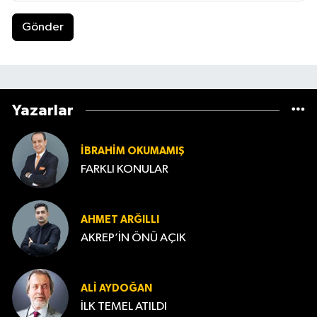
Gönder
Yazarlar
İBRAHIM OKUMAMIŞ
FARKLI KONULAR
AHMET ARĞILLI
AKREP’İN ÖNÜ AÇIK
ALI AYDOĞAN
İLK TEMEL ATILDI