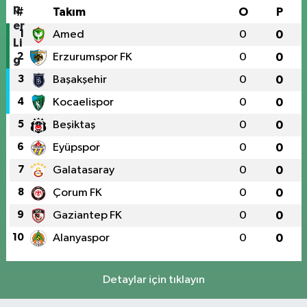
#
Takım
O
P
1
Amed
0
0
2
Erzurumspor FK
0
0
3
Başakşehir
0
0
4
Kocaelispor
0
0
5
Beşiktaş
0
0
6
Eyüpspor
0
0
7
Galatasaray
0
0
8
Çorum FK
0
0
9
Gaziantep FK
0
0
10
Alanyaspor
0
0
Detaylar için tıklayın