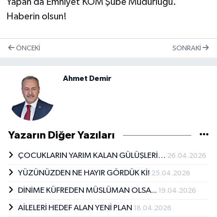
Yapan da Emniyet KOM Şube Müdürlüğü.
Haberin olsun!
ÖNCEKI
SONRAKI
Ahmet Demir
Yazarın Diğer Yazıları
ÇOCUKLARIN YARIM KALAN GÜLÜŞLERİ…
26.04.2026
YÜZÜNÜZDEN NE HAYIR GÖRDÜK Kİ!
25.04.2026
DİNİME KÜFREDEN MÜSLÜMAN OLSA...
19.04.2026
AİLELERİ HEDEF ALAN YENİ PLAN
18.04.2026