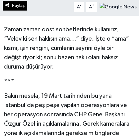
Paylaş
-
+
A
A
Turizm
Kültür - Sanat
Zaman zaman dost sohbetlerinde kullanırız,
“Velev ki sen haklısın ama...” diye. İşte o “ama”
Lider Haber TV Canlı Yayın izle
kısmı, işin rengini, cümlenin seyrini öyle bir
değiştiriyor ki; sonu bazen haklı olanı haksız
duruma düşürüyor.
***
Bakın mesela, 19 Mart tarihinden bu yana
İstanbul'da peş peşe yapılan operasyonlara ve
her operasyon sonrasında CHP Genel Başkanı
Özgür Özel'in açıklamalarına. Gerek kameralara
yönelik açıklamalarında gerekse mitinglerde