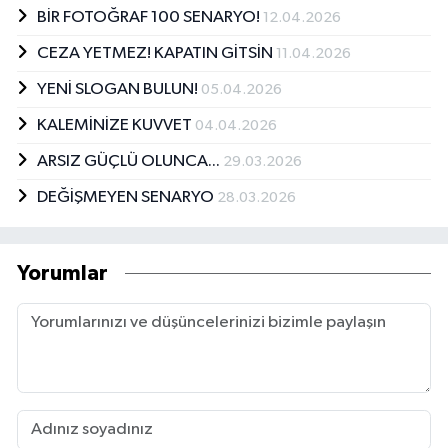
BİR FOTOĞRAF 100 SENARYO!
12.04.2026
CEZA YETMEZ! KAPATIN GİTSİN
11.04.2026
YENİ SLOGAN BULUN!
05.04.2026
KALEMİNİZE KUVVET
04.04.2026
ARSIZ GÜÇLÜ OLUNCA...
29.03.2026
DEĞİŞMEYEN SENARYO
28.03.2026
Yorumlar