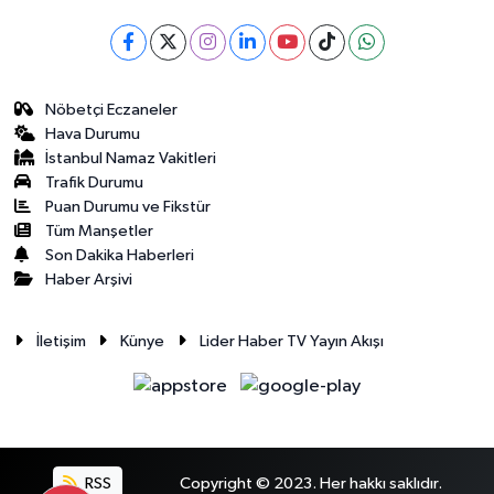
Nöbetçi Eczaneler
Hava Durumu
İstanbul Namaz Vakitleri
Trafik Durumu
Puan Durumu ve Fikstür
Tüm Manşetler
Son Dakika Haberleri
Haber Arşivi
İletişim
Künye
Lider Haber TV Yayın Akışı
RSS
Copyright © 2023. Her hakkı saklıdır.