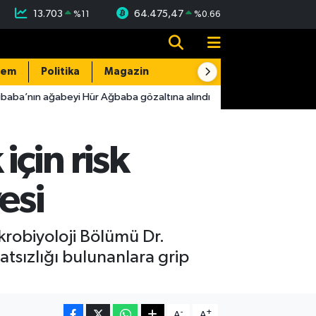
13.703
64.475,47
%
11
%
0.66
dem
Politika
Magazin
Resmi İlanlar
E-Gazete
ba’nın ağabeyi Hür Ağbaba gözaltına alındı
16:38
FETÖ üyesi 
çin risk
esi
ikrobiyoloji Bölümü Dr.
atsızlığı bulunanlara grip
-
+
A
A