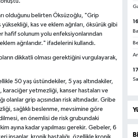
konuştu.
Ga
lları olduğunu belirten Öksüzoğlu, "Grip
1
üksekliği, kas ve eklem ağrıları, öksürük gibi
Ba
ğer hafif solunum yolu enfeksiyonlarından
eklem ağrılarıdır." ifadelerini kullandı.
Be
Am
ların dikkatli olması gerektiğini vurgulayarak,
1
Sa
llikle 50 yaş üstündekiler, 5 yaş altındakiler,
ı, karaciğer yetmezliği, kanser hastaları ve
ı olanlar grip açısından risk altındadır. Gribe
zliği, sağlıklı beslenme, mevsimine göre
Y
edilmesi, en önemlisi de risk grubundaki
n ekim ayına kadar yapılması gerekir. Gebeler, 6
B
ri insanlar, kronik hastalığı, özellikle kronik