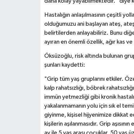
daha kolay yayabilmektedir." diye 
Hastalığın anlaşılmasının çeşitli yo
olduğumuzu ani başlayan ateş, ateş y
belirtilerden anlayabiliriz. Bunu di
ayıran en önemli özellik, ağır kas ve 
Öksüzoğlu, risk altında bulunan grup
şunları kaydetti:
"Grip tüm yaş gruplarını etkiler. Öze
kalp rahatsızlığı, böbrek rahatsızlığ
immün yetmezliği gibi kronik hastalığ
yakalanmamanın yolu için sık el temi
giyinme, kişisel hijyenimize dikkat 
kişilerin aşılanmasıdır. Grip aşısını
ay ile 5 yaş arası çocuklar, 50 yaş üze