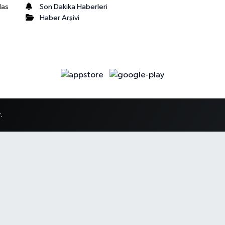
Son Dakika Haberleri
las
Haber Arşivi
.