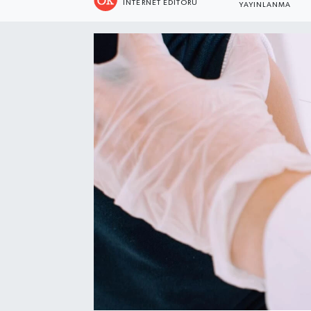
İNTERNET EDITÖRÜ
YAYINLANMA
Turizm
Kültür - Sanat
Lider Haber TV Canlı Yayın izle