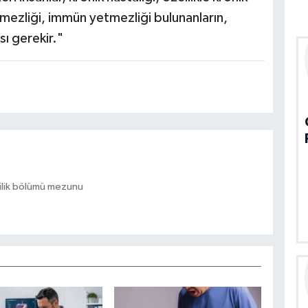
tmezliği, immün yetmezliği bulunanların,
sı gerekir."
ilik bölümü mezunu