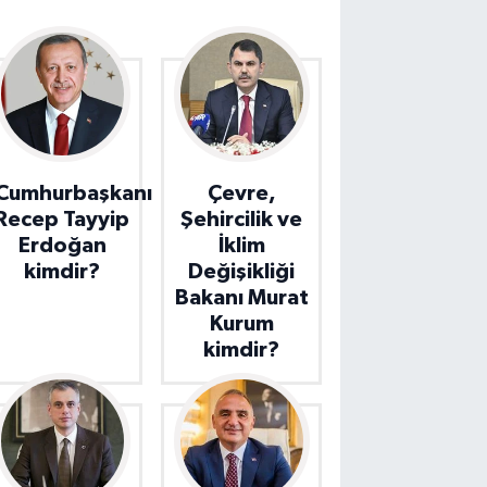
Cumhurbaşkanı
Çevre,
Recep Tayyip
Şehircilik ve
Erdoğan
İklim
kimdir?
Değişikliği
Bakanı Murat
Kurum
kimdir?