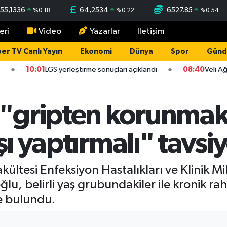
55,1336
64,2534
6527.85
%
0.18
%
0.22
%
0.54
eri
Video
Yazarlar
İletişim
er TV Canlı Yayın
Ekonomi
Dünya
Spor
Gün
10:01
LGS yerleştirme sonuçları açıklandı
08:40
Veli Ağba
gripten korunmak i
şı yaptırmalı" tavsiy
kültesi Enfeksiyon Hastalıkları ve Klinik M
, belirli yaş grubundakiler ile kronik rah
de bulundu.