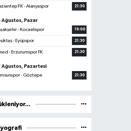
ziantep FK - Alanyaspor
21:30
6 Ağustos, Pazar
şakşehir - Kocaelispor
19:00
şiktaş - Eyüpspor
21:30
ed - Erzurumspor FK
21:30
7 Ağustos, Pazartesi
msunspor - Göztepe
21:30
ükleniyor...
iyografi