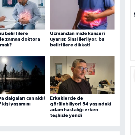
u belirtilere
Uzmandan mide kanseri
 Ne zaman doktora
uyarısı: Sinsi ilerliyor, bu
malı?
belirtilere dikkat!
a dalgaları can aldı!
Erkeklerde de
 kişi yaşamını
görülebiliyor! 54 yaşındaki
adam hastalığı erken
teşhisle yendi