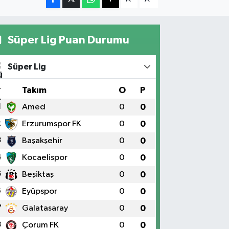
Süper Lig Puan Durumu
Süper Lig
#
Takım
O
P
1
Amed
0
0
2
Erzurumspor FK
0
0
3
Başakşehir
0
0
4
Kocaelispor
0
0
5
Beşiktaş
0
0
6
Eyüpspor
0
0
7
Galatasaray
0
0
8
Çorum FK
0
0