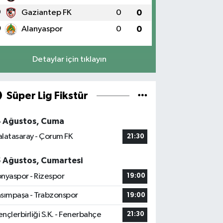
9
Gaziantep FK
0
0
0
Alanyaspor
0
0
Detaylar için tıklayın
Süper Lig Fikstür
4 Ağustos, Cuma
latasaray - Çorum FK
21:30
5 Ağustos, Cumartesi
nyaspor - Rizespor
19:00
sımpaşa - Trabzonspor
19:00
nçlerbirliği S.K. - Fenerbahçe
21:30