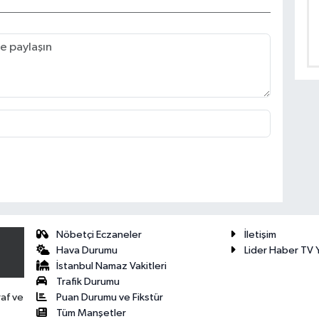
Nöbetçi Eczaneler
İletişim
Hava Durumu
Lider Haber TV Y
İstanbul Namaz Vakitleri
Trafik Durumu
Puan Durumu ve Fikstür
raf ve
Tüm Manşetler