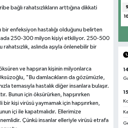
be bağlı rahatsızlıkların arttığına dikkati
1
ğı bir enfeksiyon hastalığı olduğunu belirten
yada 250-300 milyon kişiyi etkiliyor. 250-500
rahatsızlık, aslında aşıyla önlenebilir bir
 öksüren ve hapşıran kişinin milyonlarca
1
 Öksüzoğlu, "Bu damlacıkların da gözümüzle,
Ga
la temasıyla hastalık diğer insanlara bulaşır.
1
tır. Bunun için öksürürken, hapşırırken
Ko
i bir kişi virüsü yaymamak için hapşırırken,
un içi ile kapatmalıdır. Ellerimize
Ka
mlidir. Çünkü insanlar elleriyle virüsü etrafa
Ge