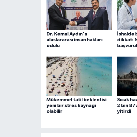
Dr. Kemal Aydın'a
İshalde b
uluslararası insan hakları
dikkat:
ödülü
başvurul
Mükemmel tatil beklentisi
Sıcak hav
yeni bir stres kaynağı
2 bin 877
olabilir
yitirdi