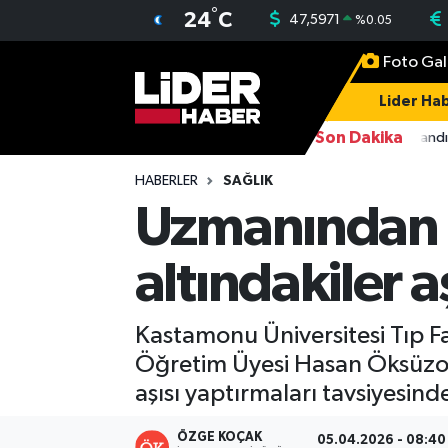
°
24
C
47,5971
%
0.05
Foto Gal
Gündem
Nöbetçi Eczaneler
Lider Hab
Politika
Hava Durumu
Son Dakika
16:38
FETÖ üyesi Burkay Karatepe tutuklandı
Asayiş
İstanbul Namaz Vakitleri
HABERLER
SAĞLIK
Uzmanından "
Dünya
Trafik Durumu
altındakiler a
Magazin
Süper Lig Puan Durumu ve Fikstür
Spor
Tüm Manşetler
Kastamonu Üniversitesi Tıp Fa
Öğretim Üyesi Hasan Öksüzoğlu
Sağlık
Son Dakika Haberleri
aşısı yaptırmaları tavsiyesin
Teknoloji
Haber Arşivi
ÖZGE KOÇAK
05.04.2026 - 08:40