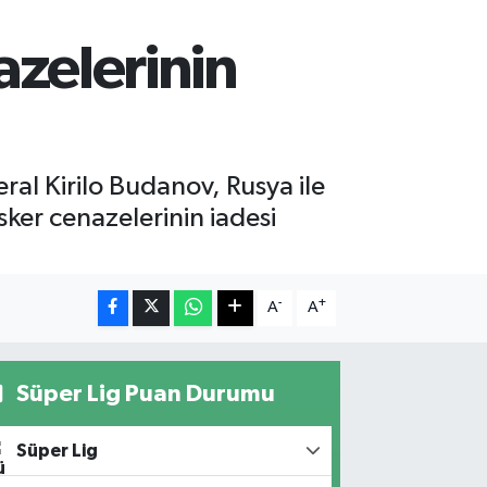
azelerinin
l Kirilo Budanov, Rusya ile
ker cenazelerinin iadesi
-
+
A
A
Süper Lig Puan Durumu
Süper Lig