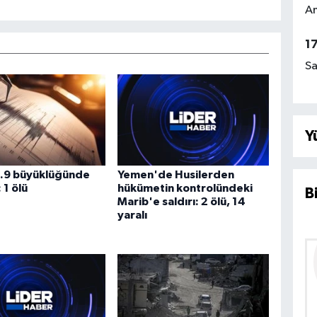
Am
1
Sa
Y
4.9 büyüklüğünde
Yemen'de Husilerden
1 ölü
hükümetin kontrolündeki
B
Marib'e saldırı: 2 ölü, 14
yaralı