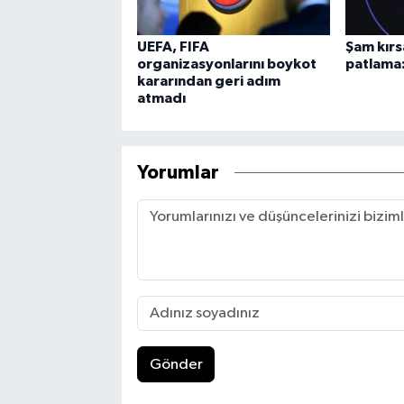
UEFA, FIFA
Şam kırs
organizasyonlarını boykot
patlama:
kararından geri adım
atmadı
Yorumlar
Gönder