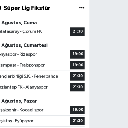
Süper Lig Fikstür
4 Ağustos, Cuma
latasaray - Çorum FK
21:30
5 Ağustos, Cumartesi
nyaspor - Rizespor
19:00
sımpaşa - Trabzonspor
19:00
nçlerbirliği S.K. - Fenerbahçe
21:30
ziantep FK - Alanyaspor
21:30
6 Ağustos, Pazar
şakşehir - Kocaelispor
19:00
şiktaş - Eyüpspor
21:30