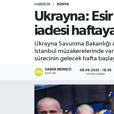
HABERLER
DÜNYA
Turizm
Ukrayna: Esir
Kültür - Sanat
iadesi haftaya
Lider Haber TV Canlı Yayın izle
Ukrayna Savunma Bakanlığı An
İstanbul müzakerelerinde varı
sürecinin gelecek hafta başlay
HABER MERKEZI
08.06.2025 - 18:36
EDITÖR
YAYINLANMA