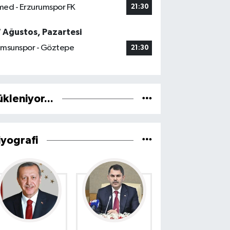
ed - Erzurumspor FK
21:30
7 Ağustos, Pazartesi
msunspor - Göztepe
21:30
ükleniyor...
iyografi