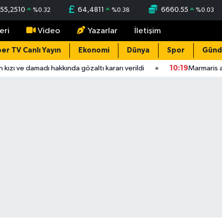
55,2510
64,4811
6660.55
%
0.32
%
0.38
%
0.03
eri
Video
Yazarlar
İletişim
er TV Canlı Yayın
Ekonomi
Dünya
Spor
Gün
ızı ve damadı hakkında gözaltı kararı verildi
10:19
Marmaris açı