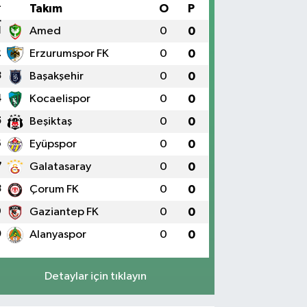
#
Takım
O
P
1
Amed
0
0
2
Erzurumspor FK
0
0
3
Başakşehir
0
0
4
Kocaelispor
0
0
5
Beşiktaş
0
0
6
Eyüpspor
0
0
7
Galatasaray
0
0
8
Çorum FK
0
0
9
Gaziantep FK
0
0
0
Alanyaspor
0
0
Detaylar için tıklayın