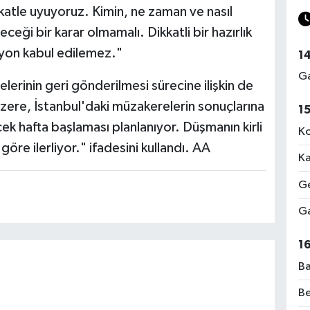
kkatle uyuyoruz. Kimin, ne zaman ve nasıl
ceği bir karar olmamalı. Dikkatli bir hazırlık
yon kabul edilemez."
1
Ga
lerinin geri gönderilmesi sürecine ilişkin de
ği üzere, İstanbul'daki müzakerelerin sonuçlarına
1
ek hafta başlaması planlanıyor. Düşmanın kirli
Ko
öre ilerliyor." ifadesini kullandı. AA
Ka
Ge
Ga
1
Ba
Be