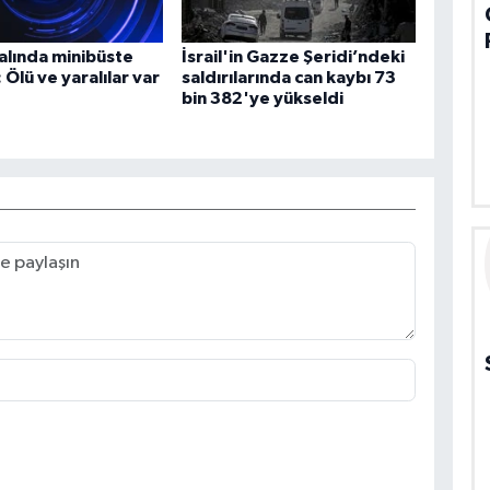
alında minibüste
İsrail'in Gazze Şeridi’ndeki
 Ölü ve yaralılar var
saldırılarında can kaybı 73
bin 382'ye yükseldi