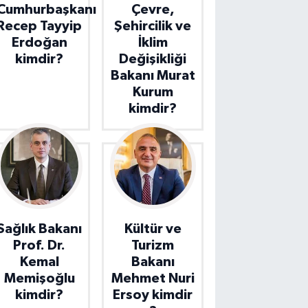
Cumhurbaşkanı
Çevre,
Recep Tayyip
Şehircilik ve
Erdoğan
İklim
kimdir?
Değişikliği
Bakanı Murat
Kurum
kimdir?
Sağlık Bakanı
Kültür ve
Prof. Dr.
Turizm
Kemal
Bakanı
Memişoğlu
Mehmet Nuri
kimdir?
Ersoy kimdir