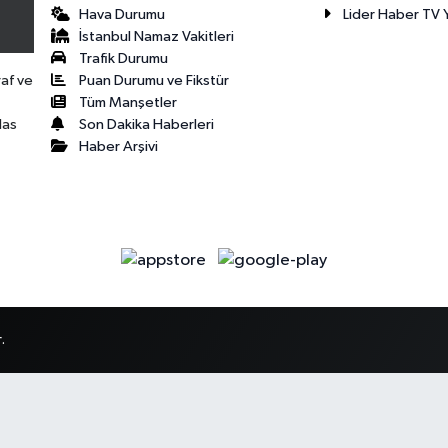
Hava Durumu
Lider Haber TV Y
İstanbul Namaz Vakitleri
Trafik Durumu
Puan Durumu ve Fikstür
raf ve
Tüm Manşetler
Son Dakika Haberleri
las
Haber Arşivi
.