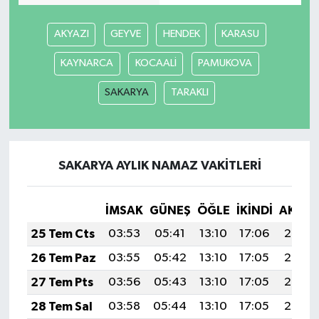
AKYAZI
GEYVE
HENDEK
KARASU
KAYNARCA
KOCAALİ
PAMUKOVA
SAKARYA
TARAKLI
SAKARYA AYLIK NAMAZ VAKITLERI
İMSAK
GÜNEŞ
ÖĞLE
İKINDI
AKŞA
25 Tem Cts
03:53
05:41
13:10
17:06
20:29
26 Tem Paz
03:55
05:42
13:10
17:05
20:28
27 Tem Pts
03:56
05:43
13:10
17:05
20:27
28 Tem Sal
03:58
05:44
13:10
17:05
20:26