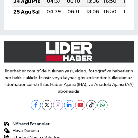
24 Ağu Pts
04:37
06:10
13:06
16:50
19:52
25 Ağu Sal
04:39
06:11
13:06
16:50
19:50
liderhaber.com.tr'de bulunan yazı, video, fotoğraf ve haberlerin
her hakkı saklıdır. İzinsiz veya kaynak gösterilmeden kullanılamaz.
liderhaber.com.tr İhlas Haber Ajansı (İHA), ve Anadolu Ajansı (AA)
abonesidir.
Nöbetçi Eczaneler
Hava Durumu
İstanbul Namaz Vakitleri