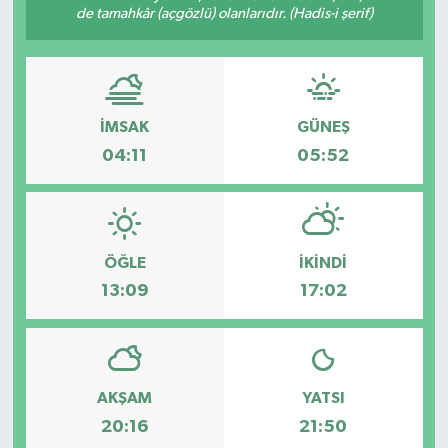
de tamahkâr (açgözlü) olanlarıdır. (Hadis-i şerif)
Turizm
Kültür - Sanat
İMSAK
GÜNEŞ
Lider Haber TV Canlı Yayın izle
04:11
05:52
ÖĞLE
İKINDI
13:09
17:02
AKŞAM
YATSI
20:16
21:50