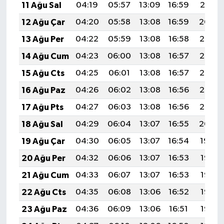
11 Ağu Sal
04:19
05:57
13:09
16:59
20:10
12 Ağu Çar
04:20
05:58
13:08
16:59
20:09
13 Ağu Per
04:22
05:59
13:08
16:58
20:07
14 Ağu Cum
04:23
06:00
13:08
16:57
20:06
15 Ağu Cts
04:25
06:01
13:08
16:57
20:05
16 Ağu Paz
04:26
06:02
13:08
16:56
20:03
17 Ağu Pts
04:27
06:03
13:08
16:56
20:02
18 Ağu Sal
04:29
06:04
13:07
16:55
20:00
19 Ağu Çar
04:30
06:05
13:07
16:54
19:59
20 Ağu Per
04:32
06:06
13:07
16:53
19:58
21 Ağu Cum
04:33
06:07
13:07
16:53
19:56
22 Ağu Cts
04:35
06:08
13:06
16:52
19:55
23 Ağu Paz
04:36
06:09
13:06
16:51
19:53