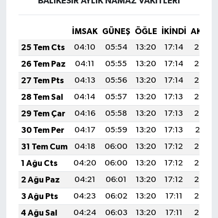
BALIKESİR AYLIK NAMAZ VAKITLERI
İMSAK
GÜNEŞ
ÖĞLE
İKINDI
AKŞA
25 Tem Cts
04:10
05:54
13:20
17:14
20:36
26 Tem Paz
04:11
05:55
13:20
17:14
20:35
27 Tem Pts
04:13
05:56
13:20
17:14
20:34
28 Tem Sal
04:14
05:57
13:20
17:13
20:33
29 Tem Çar
04:16
05:58
13:20
17:13
20:32
30 Tem Per
04:17
05:59
13:20
17:13
20:31
31 Tem Cum
04:18
06:00
13:20
17:12
20:30
1 Ağu Cts
04:20
06:00
13:20
17:12
20:29
2 Ağu Paz
04:21
06:01
13:20
17:12
20:28
3 Ağu Pts
04:23
06:02
13:20
17:11
20:27
4 Ağu Sal
04:24
06:03
13:20
17:11
20:26