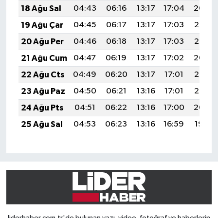
18 Ağu Sal
04:43
06:16
13:17
17:04
20:09
19 Ağu Çar
04:45
06:17
13:17
17:03
20:07
20 Ağu Per
04:46
06:18
13:17
17:03
20:06
21 Ağu Cum
04:47
06:19
13:17
17:02
20:04
22 Ağu Cts
04:49
06:20
13:17
17:01
20:03
23 Ağu Paz
04:50
06:21
13:16
17:01
20:02
24 Ağu Pts
04:51
06:22
13:16
17:00
20:00
25 Ağu Sal
04:53
06:23
13:16
16:59
19:59
liderhaber.com.tr'de bulunan yazı, video, fotoğraf ve haberlerin