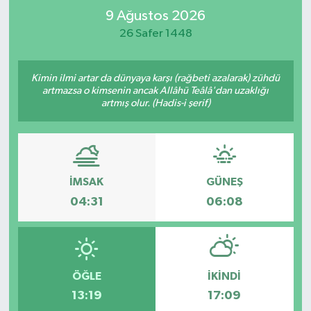
9 Ağustos 2026
Turizm
26 Safer 1448
Kültür - Sanat
Kimin ilmi artar da dünyaya karşı (rağbeti azalarak) zühdü
artmazsa o kimsenin ancak Allâhü Teâlâ'dan uzaklığı
Lider Haber TV Canlı Yayın izle
artmış olur. (Hadis-i şerif)
İMSAK
GÜNEŞ
04:31
06:08
ÖĞLE
İKINDI
13:19
17:09