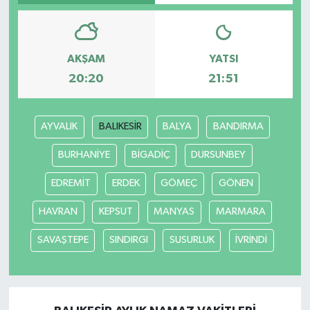
AKŞAM
YATSI
20:20
21:51
AYVALIK
BALIKESİR
BALYA
BANDIRMA
BURHANİYE
BİGADİÇ
DURSUNBEY
EDREMİT
ERDEK
GÖMEÇ
GÖNEN
HAVRAN
KEPSUT
MANYAS
MARMARA
SAVAŞTEPE
SINDIRGI
SUSURLUK
İVRİNDİ