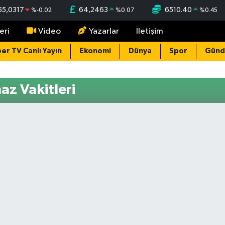
55,0317
64,2463
6510.40
%
-0.02
%
0.07
%
0.45
eri
Video
Yazarlar
İletişim
er TV Canlı Yayın
Ekonomi
Dünya
Spor
Gün
az Vakitleri