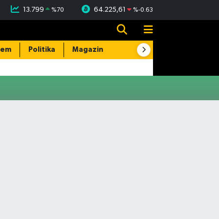
13.799
64.225,61
%
70
%
-0.63
dem
Politika
Magazin
Resmi İlanlar
E-Gazete