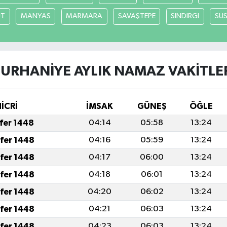
UT
MANYAS
MARMARA
SAVAŞTEPE
SINDIRGI
SUS
URHANİYE AYLIK NAMAZ VAKITLE
HİCRİ
İMSAK
GÜNEŞ
ÖĞLE
afer 1448
04:14
05:58
13:24
afer 1448
04:16
05:59
13:24
afer 1448
04:17
06:00
13:24
afer 1448
04:18
06:01
13:24
afer 1448
04:20
06:02
13:24
afer 1448
04:21
06:03
13:24
afer 1448
04:23
06:03
13:24