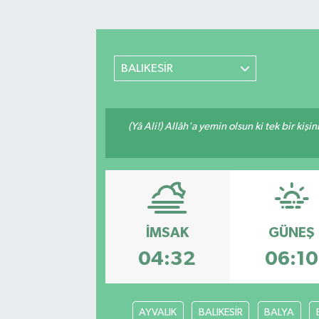
Turizm
Kültür - Sanat
BALIKESİR
Lider Haber TV Canlı Yayın izle
(Yâ Ali!) Allâh'a yemin olsun ki tek bir kiş
İMSAK
GÜNEŞ
04:32
06:10
AYVALIK
BALIKESİR
BALYA