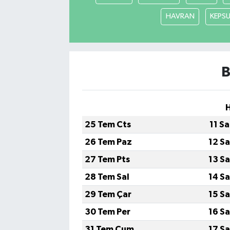
HAVRAN
KEPS
B
25 Tem Cts
11 S
26 Tem Paz
12 S
27 Tem Pts
13 S
28 Tem Sal
14 S
29 Tem Çar
15 S
30 Tem Per
16 S
31 Tem Cum
17 S