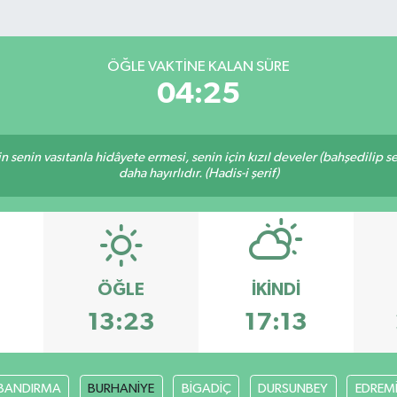
ÖĞLE VAKTINE KALAN SÜRE
04:25
inin senin vasıtanla hidâyete ermesi, senin için kızıl develer (bahşedilip
daha hayırlıdır. (Hadis-i şerif)
ÖĞLE
İKINDI
13:23
17:13
BANDIRMA
BURHANİYE
BİGADİÇ
DURSUNBEY
EDREM