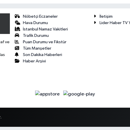
Nöbetçi Eczaneler
İletişim
Hava Durumu
Lider Haber TV Y
İstanbul Namaz Vakitleri
Trafik Durumu
Puan Durumu ve Fikstür
raf ve
Tüm Manşetler
Son Dakika Haberleri
las
Haber Arşivi
.