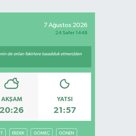
7 Ağustos 2026
24 Safer 1448
 senin de onları fakirlere tasadduk etmen)den
AKŞAM
YATSI
20:26
21:57
İT
ERDEK
GÖMEÇ
GÖNEN