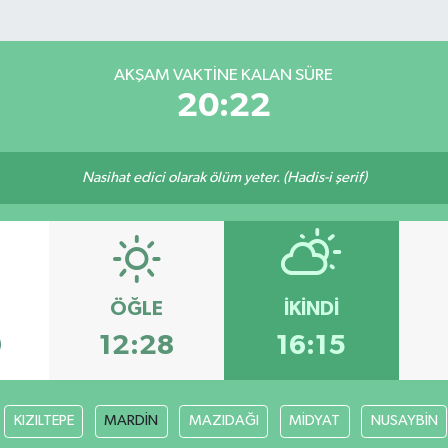
AKŞAM VAKTINE KALAN SÜRE
20:21
Nasihat edici olarak ölüm yeter. (Hadis-i şerif)
ÖĞLE
İKINDI
0
12:28
16:15
KIZILTEPE
MARDİN
MAZIDAĞI
MİDYAT
NUSAYBİN