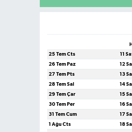
H
25 Tem Cts
11 S
26 Tem Paz
12 S
27 Tem Pts
13 S
28 Tem Sal
14 S
29 Tem Çar
15 S
30 Tem Per
16 S
31 Tem Cum
17 S
1 Ağu Cts
18 S