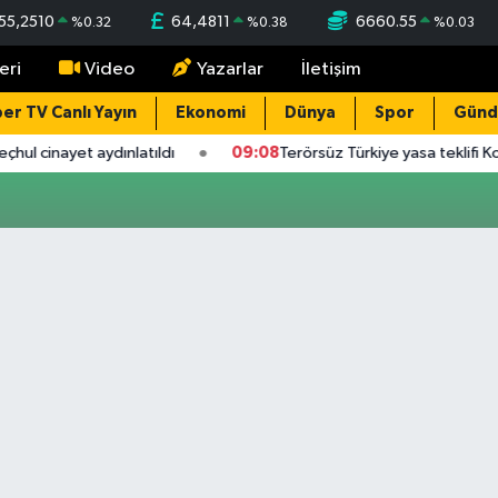
55,2510
64,4811
6660.55
%
0.32
%
0.38
%
0.03
eri
Video
Yazarlar
İletişim
er TV Canlı Yayın
Ekonomi
Dünya
Spor
Gün
hul cinayet aydınlatıldı
09:08
Terörsüz Türkiye yasa teklifi K