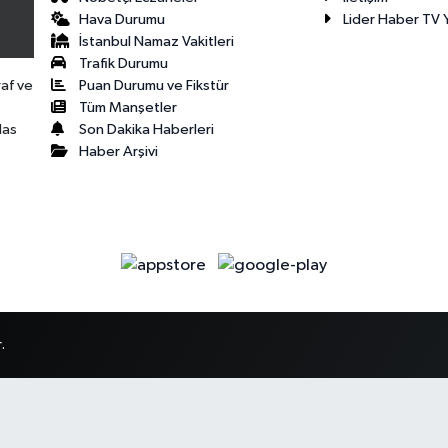
Hava Durumu
Lider Haber TV Y
İstanbul Namaz Vakitleri
Trafik Durumu
Puan Durumu ve Fikstür
raf ve
Tüm Manşetler
Son Dakika Haberleri
las
Haber Arşivi
.