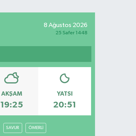
8 Ağustos 2026
25 Safer 1448
AKŞAM
YATSI
19:25
20:51
SAVUR
ÖMERLİ