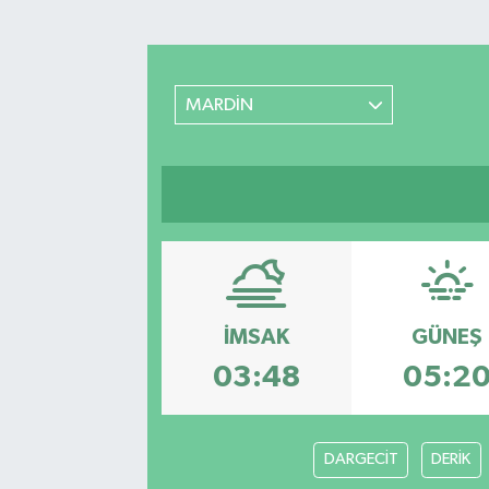
Turizm
Kültür - Sanat
MARDİN
Lider Haber TV Canlı Yayın izle
İMSAK
GÜNEŞ
03:48
05:2
DARGECİT
DERİK