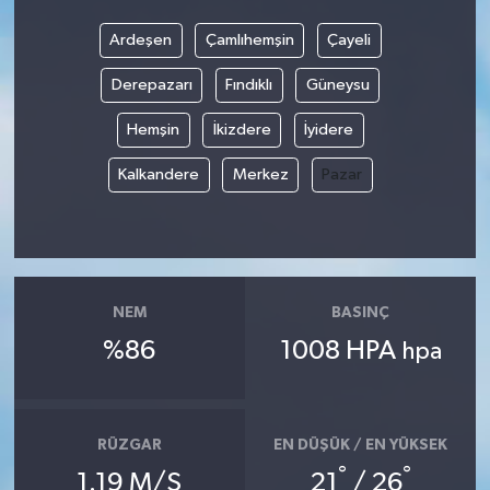
Ardeşen
Çamlıhemşin
Çayeli
Derepazarı
Fındıklı
Güneysu
Hemşin
İkizdere
İyidere
Kalkandere
Merkez
Pazar
NEM
BASINÇ
%86
1008 HPA
hpa
RÜZGAR
EN DÜŞÜK / EN YÜKSEK
°
°
1.19 M/S
21
/ 26