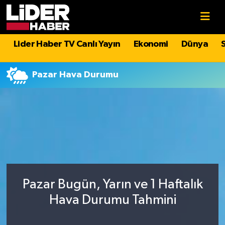
Gündem
Nöbetçi Eczaneler
Lider Haber TV Canlı Yayın
Ekonomi
Dünya
Politika
Hava Durumu
Pazar Hava Durumu
Asayiş
İstanbul Namaz Vakitleri
Dünya
Trafik Durumu
Magazin
Süper Lig Puan Durumu ve Fikstür
Spor
Tüm Manşetler
Pazar Bugün, Yarın ve 1 Haftalık
Sağlık
Son Dakika Haberleri
Hava Durumu Tahmini
Teknoloji
Haber Arşivi