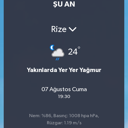
ŞU AN
Turizm
Kültür - Sanat
Rize
Lider Haber TV Canlı Yayın izle
°
24
Yakınlarda Yer Yer Yağmur
07 Ağustos Cuma
19:30
Nem: %86, Basınç: 1008 hpa hPa,
Rüzgar: 1.19 m/s