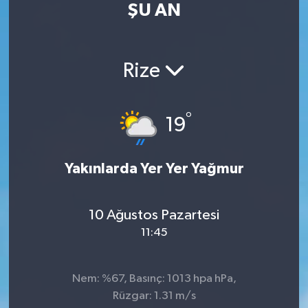
ŞU AN
Turizm
Kültür - Sanat
Rize
Lider Haber TV Canlı Yayın izle
°
19
Yakınlarda Yer Yer Yağmur
10 Ağustos Pazartesi
11:45
Nem: %67, Basınç: 1013 hpa hPa,
Rüzgar: 1.31 m/s