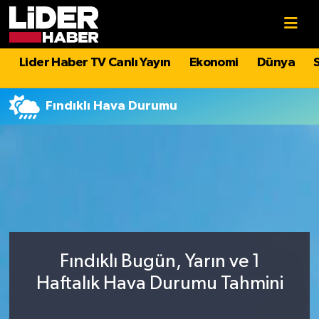
Gündem
Nöbetçi Eczaneler
Lider Haber TV Canlı Yayın
Ekonomi
Dünya
Politika
Hava Durumu
Fındıklı Hava Durumu
Asayiş
İstanbul Namaz Vakitleri
Dünya
Trafik Durumu
Magazin
Süper Lig Puan Durumu ve Fikstür
Spor
Tüm Manşetler
Fındıklı Bugün, Yarın ve 1
Sağlık
Son Dakika Haberleri
Haftalık Hava Durumu Tahmini
Teknoloji
Haber Arşivi