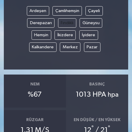
Ardeşen
Çamlıhemşin
Çayeli
Derepazarı
Fındıklı
Güneysu
Hemşin
İkizdere
İyidere
Kalkandere
Merkez
Pazar
NEM
BASINÇ
%67
1013 HPA
hpa
RÜZGAR
EN DÜŞÜK / EN YÜKSEK
°
°
1.31 M/S
12
/ 21