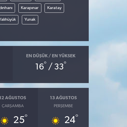
dınhanı
Karapınar
Karatay
Yalıhüyük
Yunak
EN DÜŞÜK / EN YÜKSEK
°
°
16
/ 33
12 AĞUSTOS
13 AĞUSTOS
ÇARŞAMBA
PERŞEMBE
°
°
25
24