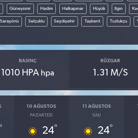
i
Güneysınır
Hadim
Halkapınar
Hüyük
Ilgın
Ka
Sarayönü
Selçuklu
Seydişehir
Taşkent
Tuzlukçu
BASINÇ
RÜZGAR
1010 HPA
1.31 M/S
hpa
S
10 AĞUSTOS
11 AĞUSTOS
PAZARTESI
SALI
°
°
°
24
24