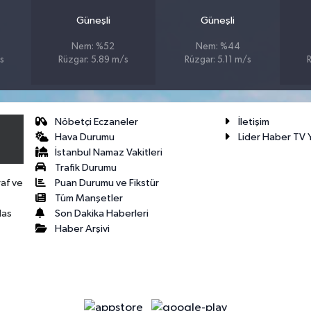
Güneşli
Güneşli
Nem: %52
Nem: %44
s
Rüzgar: 5.89 m/s
Rüzgar: 5.11 m/s
R
Nöbetçi Eczaneler
İletişim
Hava Durumu
Lider Haber TV Y
İstanbul Namaz Vakitleri
Trafik Durumu
Puan Durumu ve Fikstür
raf ve
Tüm Manşetler
Son Dakika Haberleri
las
Haber Arşivi