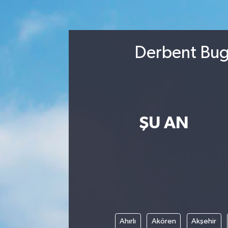
Turizm
Kültür - Sanat
Derbent Bugü
Lider Haber TV Canlı Yayın izle
ŞU AN
Ahırlı
Akören
Akşehir