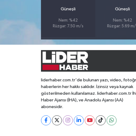
Güneşli
Güneşli
Nem: %42
Nem: %42
Rüzgar: 7.50 m/s
Rüzgar: 5.69 m/
liderhaber.com.tr'de bulunan yazı, video, fotoğ
haberlerin her hakkı saklıdır. İzinsiz veya kaynak
gösterilmeden kullanılamaz. liderhaber.com.tr İh
Haber Ajansı (İHA), ve Anadolu Ajansı (AA)
abonesidir.