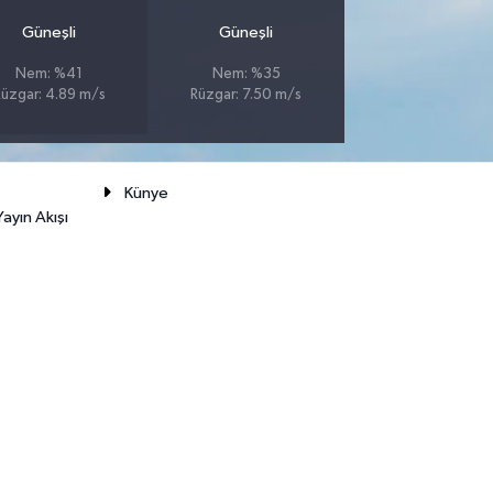
Güneşli
Güneşli
Nem: %41
Nem: %35
üzgar: 4.89 m/s
Rüzgar: 7.50 m/s
Künye
ayın Akışı