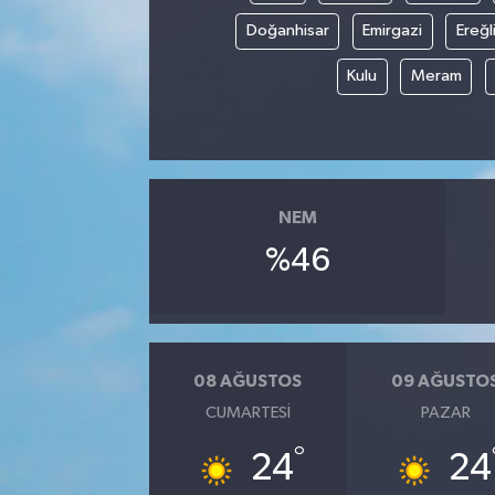
Doğanhisar
Emirgazi
Ereğl
Kulu
Meram
NEM
%46
08 AĞUSTOS
09 AĞUSTO
CUMARTESI
PAZAR
°
24
24