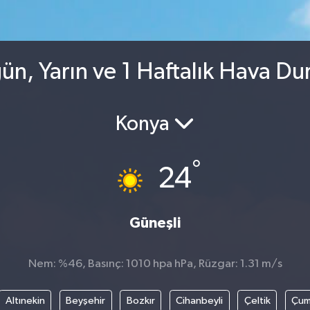
n, Yarın ve 1 Haftalık Hava D
Konya
°
24
Güneşli
Nem: %46, Basınç: 1010 hpa hPa, Rüzgar: 1.31 m/s
Altınekin
Beyşehir
Bozkır
Cihanbeyli
Çeltik
Çum