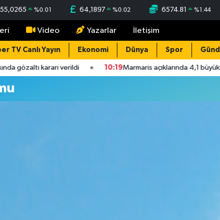
55,0265
64,1897
6574.81
%
0.01
%
0.02
%
1.44
eri
Video
Yazarlar
İletişim
er TV Canlı Yayın
Ekonomi
Dünya
Spor
Gün
a gözaltı kararı verildi
10:19
Marmaris açıklarında 4,1 büyük
mu