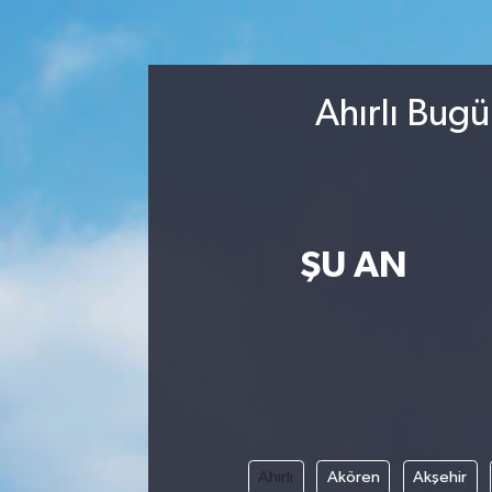
Turizm
Kültür - Sanat
Ahırlı Bugü
Lider Haber TV Canlı Yayın izle
ŞU AN
Ahırlı
Akören
Akşehir