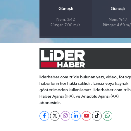
Güneşli
Güneşli
Nem: %42
Nem: %47
Rüzgar: 7.00 m/s
Rüzgar: 4.69 m/
liderhaber.com.tr'de bulunan yazı, video, fotoğ
haberlerin her hakkı saklıdır. İzinsiz veya kaynak
gösterilmeden kullanılamaz. liderhaber.com.tr İh
Haber Ajansı (İHA), ve Anadolu Ajansı (AA)
abonesidir.