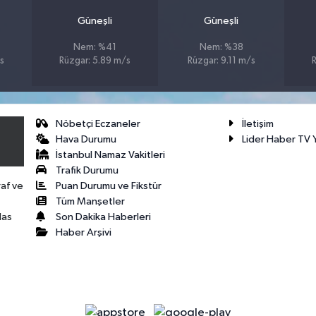
Güneşli
Güneşli
Nem: %41
Nem: %38
s
Rüzgar: 5.89 m/s
Rüzgar: 9.11 m/s
R
Nöbetçi Eczaneler
İletişim
Hava Durumu
Lider Haber TV Y
İstanbul Namaz Vakitleri
Trafik Durumu
Puan Durumu ve Fikstür
raf ve
Tüm Manşetler
Son Dakika Haberleri
las
Haber Arşivi