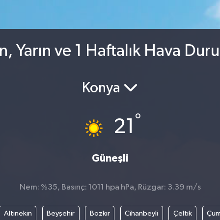
n, Yarın ve 1 Haftalık Hava Du
Konya
°
21
Güneşli
Nem: %35, Basınç: 1011 hpa hPa, Rüzgar: 3.39 m/s
Altınekin
Beyşehir
Bozkır
Cihanbeyli
Çeltik
Çum