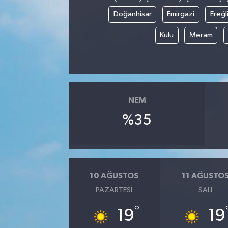
Doğanhisar
Emirgazi
Ereğl
Kulu
Meram
NEM
%35
10 AĞUSTOS
11 AĞUSTO
PAZARTESI
SALI
°
19
19