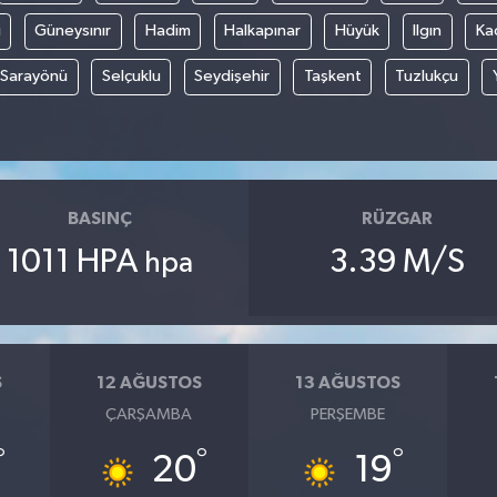
i
Güneysınır
Hadim
Halkapınar
Hüyük
Ilgın
Ka
Sarayönü
Selçuklu
Seydişehir
Taşkent
Tuzlukçu
BASINÇ
RÜZGAR
1011 HPA
3.39 M/S
hpa
S
12 AĞUSTOS
13 AĞUSTOS
ÇARŞAMBA
PERŞEMBE
°
°
°
20
19