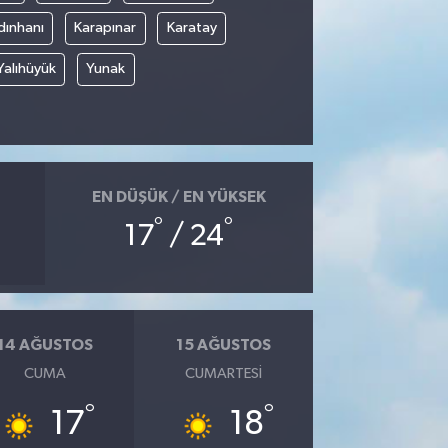
dınhanı
Karapınar
Karatay
Yalıhüyük
Yunak
EN DÜŞÜK / EN YÜKSEK
°
°
17
/ 24
14 AĞUSTOS
15 AĞUSTOS
CUMA
CUMARTESI
°
°
17
18