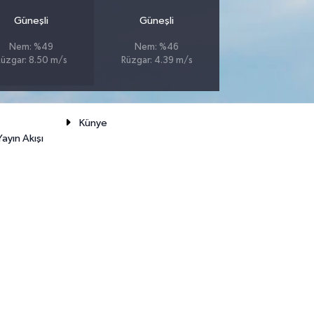
Güneşli
Güneşli
Nem: %49
Nem: %46
üzgar: 8.50 m/s
Rüzgar: 4.39 m/s
Künye
ayın Akışı