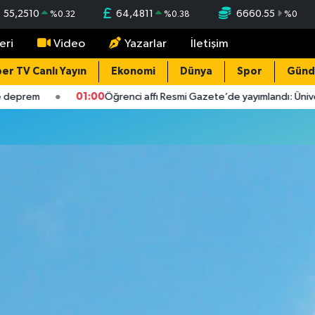
55,2510
64,4811
6660.55
%
0.32
%
0.38
%
0
eri
Video
Yazarlar
İletişim
er TV Canlı Yayın
Ekonomi
Dünya
Spor
Gün
 deprem
01:00
Öğrenci affı Resmi Gazete’de yayımlandı: Üniver