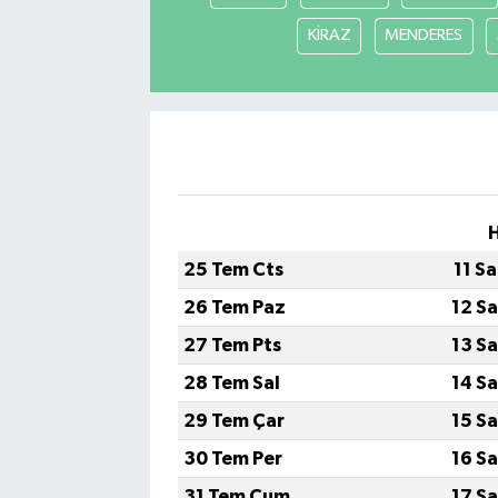
KİRAZ
MENDERES
25 Tem Cts
11 S
26 Tem Paz
12 S
27 Tem Pts
13 S
28 Tem Sal
14 S
29 Tem Çar
15 S
30 Tem Per
16 S
31 Tem Cum
17 S