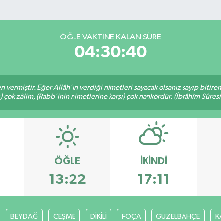
ÖĞLE VAKTINE KALAN SÜRE
04:30:39
en vermiştir. Eğer Allâh'ın verdiği nimetleri sayacak olsanız sayıp bitire
ı) çok zâlim, (Rabb'inin nimetlerine karşı) çok nankördür. (İbrâhîm Sûresi
ÖĞLE
İKINDI
13:22
17:11
BEYDAĞ
CEŞME
DİKİLİ
FOÇA
GÜZELBAHÇE
K