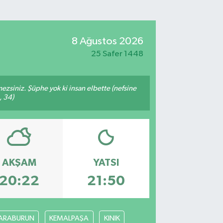
8 Ağustos 2026
25 Safer 1448
mezsiniz. Şüphe yok ki insan elbette (nefsine
, 34)
AKŞAM
YATSI
20:22
21:50
ARABURUN
KEMALPAŞA
KINIK