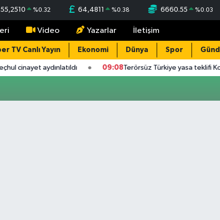
55,2510
64,4811
6660.55
%
0.32
%
0.38
%
0.03
eri
Video
Yazarlar
İletişim
er TV Canlı Yayın
Ekonomi
Dünya
Spor
Gün
hul cinayet aydınlatıldı
09:08
Terörsüz Türkiye yasa teklifi K