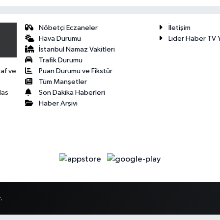
Nöbetçi Eczaneler
İletişim
Hava Durumu
Lider Haber TV Y
İstanbul Namaz Vakitleri
Trafik Durumu
Puan Durumu ve Fikstür
raf ve
Tüm Manşetler
Son Dakika Haberleri
las
Haber Arşivi
.