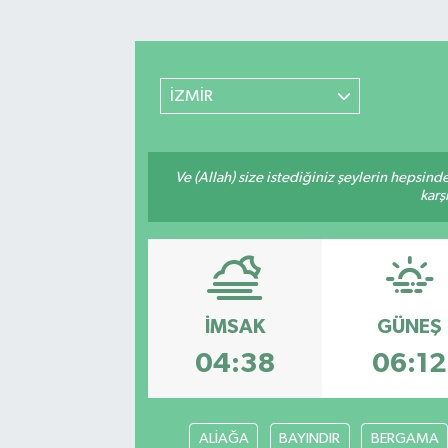
Turizm
Kültür - Sanat
İZMİR
Lider Haber TV Canlı Yayın izle
Ve (Allah) size istediğiniz şeylerin hepsind
karş
İMSAK
GÜNEŞ
04:38
06:12
ALİAĞA
BAYINDIR
BERGAMA