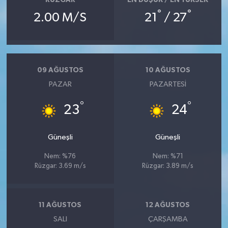
RÜZGAR
EN DÜŞÜK / EN YÜKSEK
°
°
2.00 M/S
21
/ 27
09 AĞUSTOS
10 AĞUSTOS
PAZAR
PAZARTESI
°
°
23
24
Güneşli
Güneşli
Nem: %76
Nem: %71
Rüzgar: 3.69 m/s
Rüzgar: 3.89 m/s
11 AĞUSTOS
12 AĞUSTOS
SALI
ÇARŞAMBA