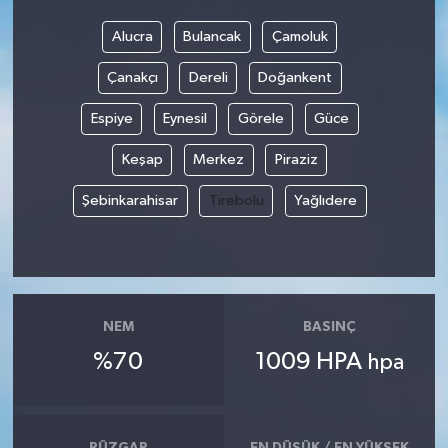
Alucra
Bulancak
Çamoluk
Çanakçı
Dereli
Doğankent
Espiye
Eynesil
Görele
Güce
Keşap
Merkez
Piraziz
Şebinkarahisar
Tirebolu
Yağlıdere
NEM
BASINÇ
%70
1009 HPA
hpa