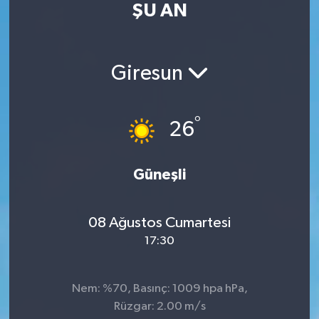
ŞU AN
Turizm
Kültür - Sanat
Giresun
Lider Haber TV Canlı Yayın izle
°
26
Güneşli
08 Ağustos Cumartesi
17:30
Nem: %70, Basınç: 1009 hpa hPa,
Rüzgar: 2.00 m/s