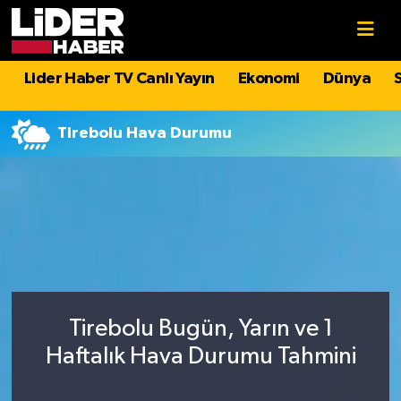
Gündem
Nöbetçi Eczaneler
Lider Haber TV Canlı Yayın
Ekonomi
Dünya
Politika
Hava Durumu
Tirebolu Hava Durumu
Asayiş
İstanbul Namaz Vakitleri
Dünya
Trafik Durumu
Magazin
Süper Lig Puan Durumu ve Fikstür
Spor
Tüm Manşetler
Tirebolu Bugün, Yarın ve 1
Sağlık
Son Dakika Haberleri
Haftalık Hava Durumu Tahmini
Teknoloji
Haber Arşivi