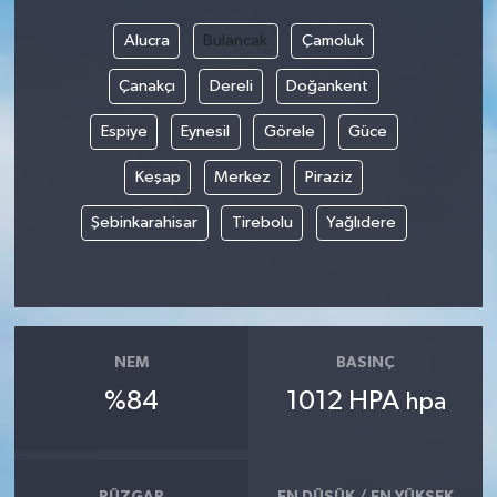
Alucra
Bulancak
Çamoluk
Çanakçı
Dereli
Doğankent
Espiye
Eynesil
Görele
Güce
Keşap
Merkez
Piraziz
Şebinkarahisar
Tirebolu
Yağlıdere
NEM
BASINÇ
%84
1012 HPA
hpa