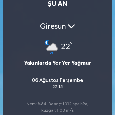
ŞU AN
Turizm
Kültür - Sanat
Giresun
Lider Haber TV Canlı Yayın izle
°
22
Yakınlarda Yer Yer Yağmur
06 Ağustos Perşembe
22:15
Nem: %84, Basınç: 1012 hpa hPa,
Rüzgar: 1.00 m/s