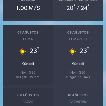
RÜZGAR
EN DÜŞÜK / EN YÜKSEK
°
°
1.00 M/S
20
/ 24
07 AĞUSTOS
08 AĞUSTOS
CUMA
CUMARTESI
°
°
23
23
Güneşli
Güneşli
Nem: %80
Nem: %80
Rüzgar: 3.19 m/s
Rüzgar: 2.69 m/s
09 AĞUSTOS
10 AĞUSTOS
PAZAR
PAZARTESI