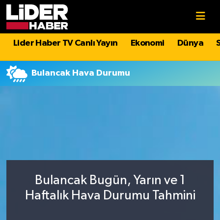
Gündem
Nöbetçi Eczaneler
Lider Haber TV Canlı Yayın
Ekonomi
Dünya
Politika
Hava Durumu
Bulancak Hava Durumu
Asayiş
İstanbul Namaz Vakitleri
Dünya
Trafik Durumu
Magazin
Süper Lig Puan Durumu ve Fikstür
Spor
Tüm Manşetler
Bulancak Bugün, Yarın ve 1
Sağlık
Son Dakika Haberleri
Haftalık Hava Durumu Tahmini
Teknoloji
Haber Arşivi