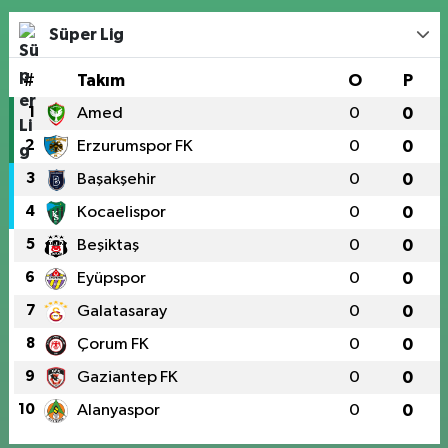
Süper Lig
#
Takım
O
P
1
Amed
0
0
2
Erzurumspor FK
0
0
3
Başakşehir
0
0
4
Kocaelispor
0
0
5
Beşiktaş
0
0
6
Eyüpspor
0
0
7
Galatasaray
0
0
8
Çorum FK
0
0
9
Gaziantep FK
0
0
10
Alanyaspor
0
0