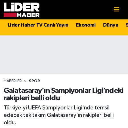
Gündem
Nöbetçi Eczaneler
Lider Haber TV Canlı Yayın
Ekonomi
Dünya
Politika
Hava Durumu
Asayiş
İstanbul Namaz Vakitleri
Dünya
Trafik Durumu
Magazin
Süper Lig Puan Durumu ve Fikstür
HABERLER
SPOR
Galatasaray’ın Şampiyonlar Ligi’ndeki
Spor
Tüm Manşetler
rakipleri belli oldu
Türkiye'yi UEFA Şampiyonlar Ligi'nde temsil
Sağlık
Son Dakika Haberleri
edecek tek takım Galatasaray'ın rakipleri belli
oldu.
Teknoloji
Haber Arşivi