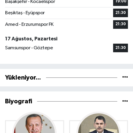
Başakşehir - Kocaelispor
19:00
Beşiktaş - Eyüpspor
21:30
Amed - Erzurumspor FK
21:30
17 Ağustos, Pazartesi
Samsunspor - Göztepe
21:30
Yükleniyor...
Biyografi