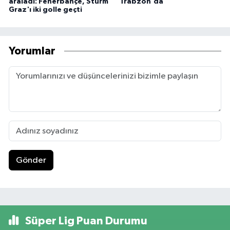
araladı: Fenerbahçe, Sturm
Trabzon'da
Graz'ı iki golle geçti
Yorumlar
Gönder
Süper Lig Puan Durumu