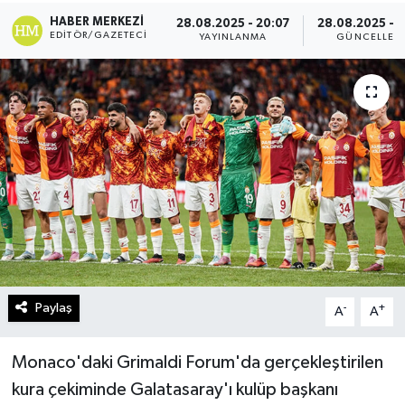
HABER MERKEZI
28.08.2025 - 20:07
28.08.2025 - 2
Turizm
EDITÖR/GAZETECI
YAYINLANMA
GÜNCELLEM
Kültür - Sanat
Lider Haber TV Canlı Yayın izle
Paylaş
-
+
A
A
Monaco'daki Grimaldi Forum'da gerçekleştirilen
kura çekiminde Galatasaray'ı kulüp başkanı