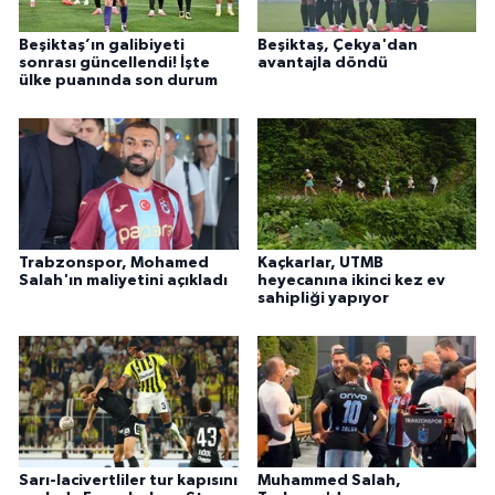
Beşiktaş’ın galibiyeti
Beşiktaş, Çekya'dan
sonrası güncellendi! İşte
avantajla döndü
ülke puanında son durum
Trabzonspor, Mohamed
Kaçkarlar, UTMB
Salah'ın maliyetini açıkladı
heyecanına ikinci kez ev
sahipliği yapıyor
Sarı-lacivertliler tur kapısını
Muhammed Salah,