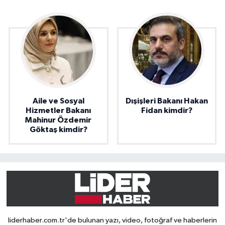
Aile ve Sosyal
Dışişleri Bakanı Hakan
Hizmetler Bakanı
Fidan kimdir?
Mahinur Özdemir
Göktaş kimdir?
liderhaber.com.tr'de bulunan yazı, video, fotoğraf ve haberlerin