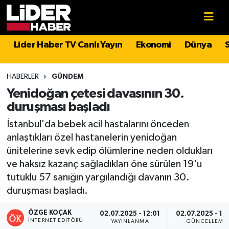
Gündem
Nöbetçi Eczaneler
Lider Haber TV Canlı Yayın
Ekonomi
Dünya
Politika
Hava Durumu
HABERLER
GÜNDEM
Asayiş
İstanbul Namaz Vakitleri
Yenidoğan çetesi davasının 30.
duruşması başladı
Dünya
Trafik Durumu
İstanbul'da bebek acil hastalarını önceden
anlaştıkları özel hastanelerin yenidoğan
Magazin
Süper Lig Puan Durumu ve Fikstür
ünitelerine sevk edip ölümlerine neden oldukları
ve haksız kazanç sağladıkları öne sürülen 19'u
Spor
Tüm Manşetler
tutuklu 57 sanığın yargılandığı davanın 30.
duruşması başladı.
Sağlık
Son Dakika Haberleri
ÖZGE KOÇAK
02.07.2025 - 12:01
02.07.2025 - 12
Teknoloji
Haber Arşivi
İNTERNET EDITÖRÜ
YAYINLANMA
GÜNCELLEME