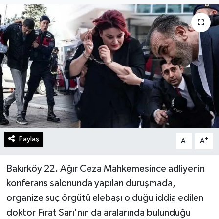
Turizm
Kültür - Sanat
Lider Haber TV Canlı Yayın izle
Paylaş
-
+
A
A
Bakırköy 22. Ağır Ceza Mahkemesince adliyenin
konferans salonunda yapılan duruşmada,
organize suç örgütü elebaşı olduğu iddia edilen
doktor Fırat Sarı'nın da aralarında bulunduğu