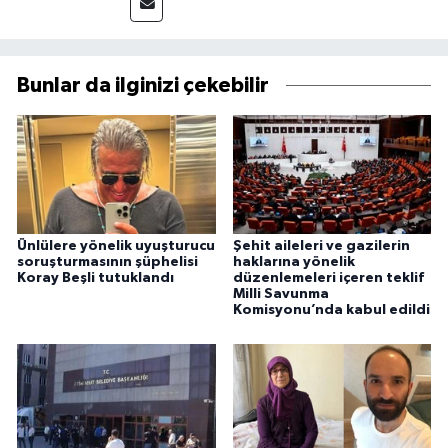
Bunlar da ilginizi çekebilir
Ünlülere yönelik uyuşturucu
Şehit aileleri ve gazilerin
soruşturmasının şüphelisi
haklarına yönelik
Koray Beşli tutuklandı
düzenlemeleri içeren teklif
Milli Savunma
Komisyonu’nda kabul edildi