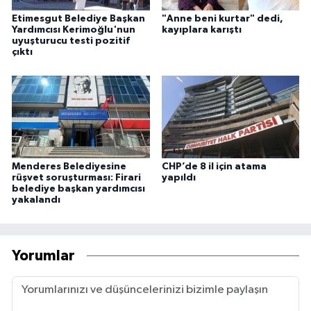
Etimesgut Belediye Başkan
"Anne beni kurtar" dedi,
Yardımcısı Kerimoğlu'nun
kayıplara karıştı
uyuşturucu testi pozitif
çıktı
Menderes Belediyesine
CHP’de 8 il için atama
rüşvet soruşturması: Firari
yapıldı
belediye başkan yardımcısı
yakalandı
Yorumlar