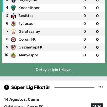
Başakşehir
0
0
4
Kocaelispor
0
0
5
Beşiktaş
0
0
6
Eyüpspor
0
0
7
Galatasaray
0
0
8
Çorum FK
0
0
9
Gaziantep FK
0
0
10
Alanyaspor
0
0
Detaylar için tıklayın
Süper Lig Fikstür
14 Ağustos, Cuma
Galatasaray - Çorum FK
21:30