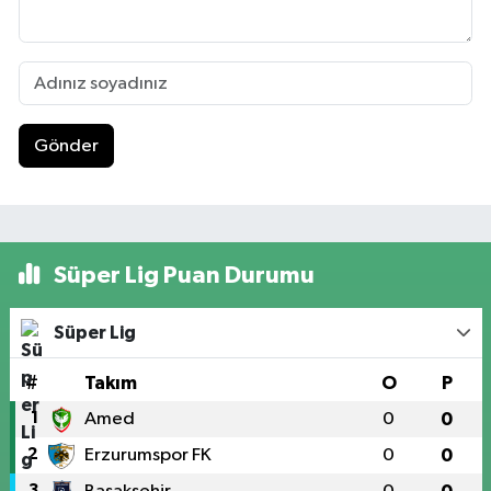
Gönder
Süper Lig Puan Durumu
Süper Lig
#
Takım
O
P
1
Amed
0
0
2
Erzurumspor FK
0
0
3