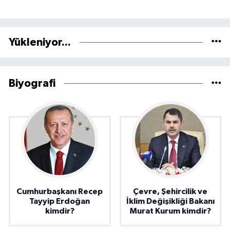
Yükleniyor...
Biyografi
Cumhurbaşkanı Recep
Çevre, Şehircilik ve
Tayyip Erdoğan
İklim Değişikliği Bakanı
kimdir?
Murat Kurum kimdir?