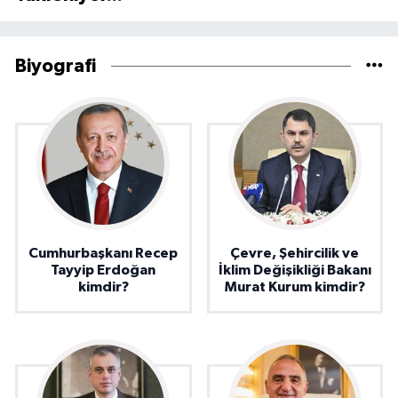
Biyografi
Cumhurbaşkanı Recep
Çevre, Şehircilik ve
Tayyip Erdoğan
İklim Değişikliği Bakanı
kimdir?
Murat Kurum kimdir?