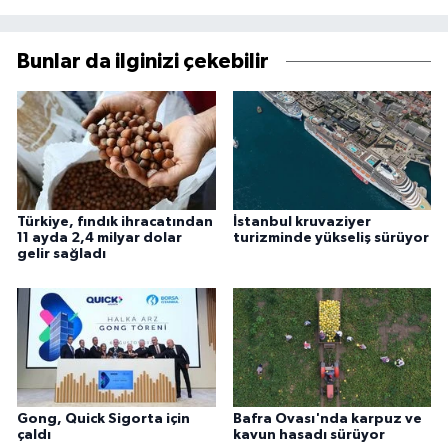
Bunlar da ilginizi çekebilir
Türkiye, fındık ihracatından
İstanbul kruvaziyer
11 ayda 2,4 milyar dolar
turizminde yükseliş sürüyor
gelir sağladı
Gong, Quick Sigorta için
Bafra Ovası'nda karpuz ve
çaldı
kavun hasadı sürüyor