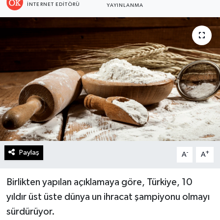
İNTERNET EDITÖRÜ
YAYINLANMA
Turizm
Kültür - Sanat
Lider Haber TV Canlı Yayın izle
Paylaş
-
+
A
A
Birlikten yapılan açıklamaya göre, Türkiye, 10
yıldır üst üste dünya un ihracat şampiyonu olmayı
sürdürüyor.