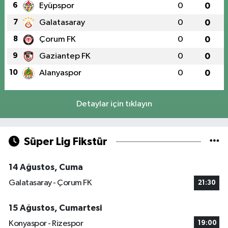
6
Eyüpspor
0
0
7
Galatasaray
0
0
8
Çorum FK
0
0
9
Gaziantep FK
0
0
10
Alanyaspor
0
0
Detaylar için tıklayın
Süper Lig Fikstür
14 Ağustos, Cuma
Galatasaray - Çorum FK
21:30
15 Ağustos, Cumartesi
Konyaspor - Rizespor
19:00