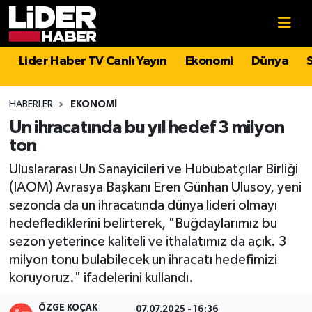
Gündem
Nöbetçi Eczaneler
Lider Haber TV Canlı Yayın
Ekonomi
Dünya
Politika
Hava Durumu
HABERLER
EKONOMI
Asayiş
İstanbul Namaz Vakitleri
Un ihracatında bu yıl hedef 3 milyon
ton
Dünya
Trafik Durumu
Uluslararası Un Sanayicileri ve Hububatçılar Birliği
(IAOM) Avrasya Başkanı Eren Günhan Ulusoy, yeni
Magazin
Süper Lig Puan Durumu ve Fikstür
sezonda da un ihracatında dünya lideri olmayı
hedeflediklerini belirterek, "Buğdaylarımız bu
Spor
Tüm Manşetler
sezon yeterince kaliteli ve ithalatımız da açık. 3
milyon tonu bulabilecek un ihracatı hedefimizi
Sağlık
Son Dakika Haberleri
koruyoruz." ifadelerini kullandı.
Teknoloji
Haber Arşivi
ÖZGE KOÇAK
07.07.2025 - 16:36