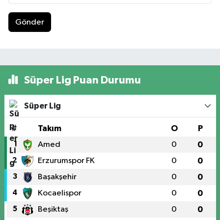
Gönder
Süper Lig Puan Durumu
Süper Lig
#
Takım
O
P
1
Amed
0
0
2
Erzurumspor FK
0
0
3
Başakşehir
0
0
4
Kocaelispor
0
0
5
Beşiktaş
0
0