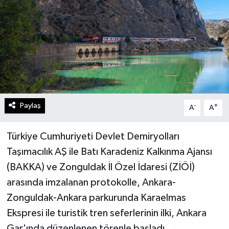
Turizm
Kültür - Sanat
Lider Haber TV Canlı Yayın izle
Paylaş
-
+
A
A
Türkiye Cumhuriyeti Devlet Demiryolları
Taşımacılık AŞ ile Batı Karadeniz Kalkınma Ajansı
(BAKKA) ve Zonguldak İl Özel İdaresi (ZİÖİ)
arasında imzalanan protokolle, Ankara-
Zonguldak-Ankara parkurunda Karaelmas
Ekspresi ile turistik tren seferlerinin ilki, Ankara
Gar'ında düzenlenen törenle başladı.