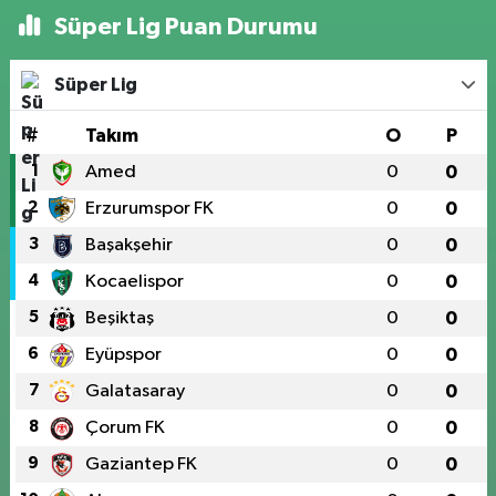
Süper Lig Puan Durumu
Süper Lig
#
Takım
O
P
1
Amed
0
0
2
Erzurumspor FK
0
0
3
Başakşehir
0
0
4
Kocaelispor
0
0
5
Beşiktaş
0
0
6
Eyüpspor
0
0
7
Galatasaray
0
0
8
Çorum FK
0
0
9
Gaziantep FK
0
0