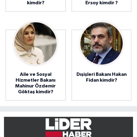
kimdir?
Ersoy kimdir ?
Aile ve Sosyal
Dışişleri Bakanı Hakan
Hizmetler Bakanı
Fidan kimdir?
Mahinur Özdemir
Göktaş kimdir?