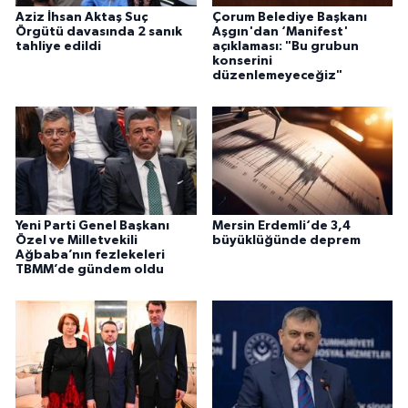
Aziz İhsan Aktaş Suç
Çorum Belediye Başkanı
Örgütü davasında 2 sanık
Aşgın'dan ‘Manifest'
tahliye edildi
açıklaması: "Bu grubun
konserini
düzenlemeyeceğiz"
Yeni Parti Genel Başkanı
Mersin Erdemli‘de 3,4
Özel ve Milletvekili
büyüklüğünde deprem
Ağbaba’nın fezlekeleri
TBMM’de gündem oldu