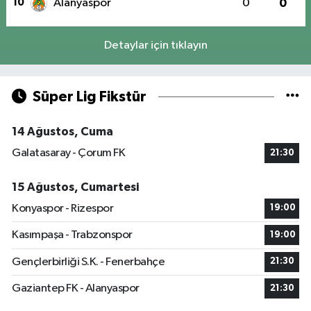
10
Alanyaspor
0
0
Detaylar için tıklayın
Süper Lig Fikstür
14 Ağustos, Cuma
Galatasaray - Çorum FK
21:30
15 Ağustos, Cumartesi
Konyaspor - Rizespor
19:00
Kasımpaşa - Trabzonspor
19:00
Gençlerbirliği S.K. - Fenerbahçe
21:30
Gaziantep FK - Alanyaspor
21:30