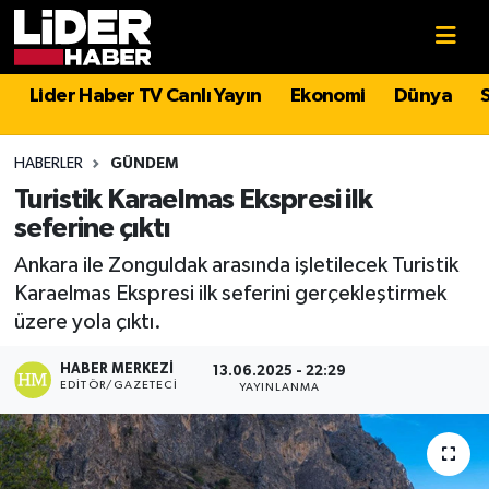
Gündem
Nöbetçi Eczaneler
Lider Haber TV Canlı Yayın
Ekonomi
Dünya
Politika
Hava Durumu
HABERLER
GÜNDEM
Asayiş
İstanbul Namaz Vakitleri
Turistik Karaelmas Ekspresi ilk
seferine çıktı
Dünya
Trafik Durumu
Ankara ile Zonguldak arasında işletilecek Turistik
Karaelmas Ekspresi ilk seferini gerçekleştirmek
Magazin
Süper Lig Puan Durumu ve Fikstür
üzere yola çıktı.
Spor
Tüm Manşetler
HABER MERKEZI
13.06.2025 - 22:29
EDITÖR/GAZETECI
YAYINLANMA
Sağlık
Son Dakika Haberleri
Teknoloji
Haber Arşivi