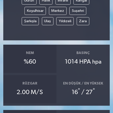
Gürün
Hafik
İmranlı
Kangal
Koyulhisar
Merkez
Suşehri
Şarkışla
Ulaş
Yıldızeli
Zara
NEM
BASINÇ
%60
1014 HPA
hpa
RÜZGAR
EN DÜŞÜK / EN YÜKSEK
°
°
2.00 M/S
16
/ 27