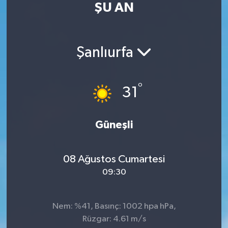
ŞU AN
Turizm
Kültür - Sanat
Şanlıurfa
Lider Haber TV Canlı Yayın izle
°
31
Güneşli
08 Ağustos Cumartesi
09:30
Nem: %41, Basınç: 1002 hpa hPa,
Rüzgar: 4.61 m/s