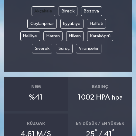
Akçakale
Birecik
Bozova
Ceylanpınar
Eyyübiye
Halfeti
Haliliye
Harran
Hilvan
Karaköprü
Siverek
Suruç
Viranşehir
NEM
BASINÇ
%41
1002 HPA
hpa
RÜZGAR
EN DÜŞÜK / EN YÜKSEK
°
°
4.61 M/S
25
/ 41