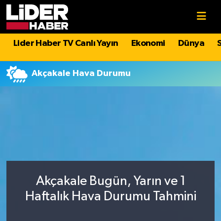
Gündem
Nöbetçi Eczaneler
Lider Haber TV Canlı Yayın
Ekonomi
Dünya
Politika
Hava Durumu
Akçakale Hava Durumu
Asayiş
İstanbul Namaz Vakitleri
Dünya
Trafik Durumu
Magazin
Süper Lig Puan Durumu ve Fikstür
Spor
Tüm Manşetler
Akçakale Bugün, Yarın ve 1
Sağlık
Son Dakika Haberleri
Haftalık Hava Durumu Tahmini
Teknoloji
Haber Arşivi