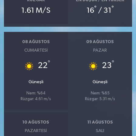
RÜZGAR
EN DÜŞÜK / EN YÜKSEK
°
°
1.61 M/S
16
/ 31
08 AĞUSTOS
09 AĞUSTOS
CUMARTESI
PAZAR
°
°
22
23
Güneşli
Güneşli
Nem: %64
Nem: %65
Rüzgar: 4.61 m/s
Rüzgar: 5.31 m/s
10 AĞUSTOS
11 AĞUSTOS
PAZARTESI
SALI