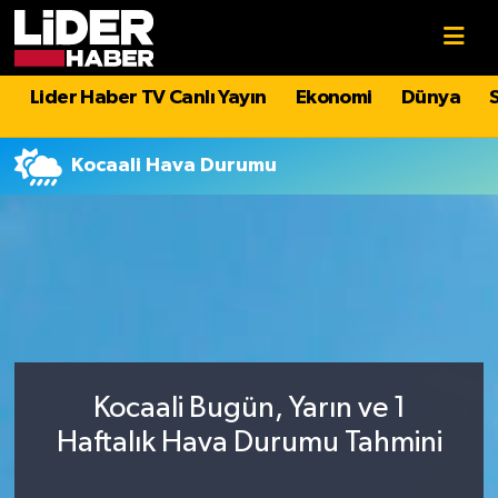
Gündem
Nöbetçi Eczaneler
Lider Haber TV Canlı Yayın
Ekonomi
Dünya
Politika
Hava Durumu
Kocaali Hava Durumu
Asayiş
İstanbul Namaz Vakitleri
Dünya
Trafik Durumu
Magazin
Süper Lig Puan Durumu ve Fikstür
Spor
Tüm Manşetler
Kocaali Bugün, Yarın ve 1
Sağlık
Son Dakika Haberleri
Haftalık Hava Durumu Tahmini
Teknoloji
Haber Arşivi