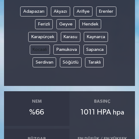
Adapazarı
Akyazı
Arifiye
Erenler
Ferizli
Geyve
Hendek
Karapürçek
Karasu
Kaynarca
Kocaali
Pamukova
Sapanca
Serdivan
Söğütlü
Taraklı
NEM
BASINÇ
%66
1011 HPA
hpa