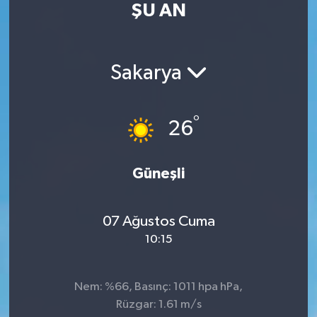
ŞU AN
Turizm
Kültür - Sanat
Sakarya
Lider Haber TV Canlı Yayın izle
°
26
Güneşli
07 Ağustos Cuma
10:15
Nem: %66, Basınç: 1011 hpa hPa,
Rüzgar: 1.61 m/s