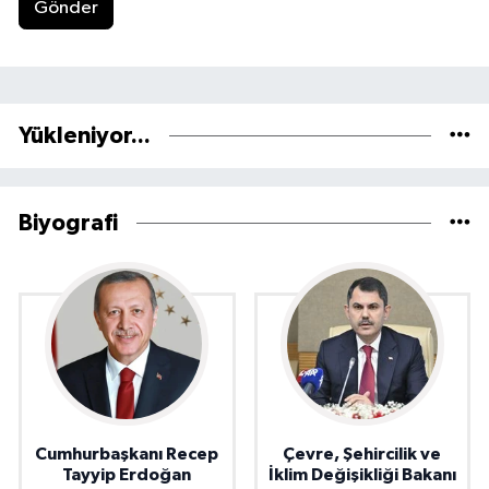
Gönder
Yükleniyor...
Biyografi
Cumhurbaşkanı Recep
Çevre, Şehircilik ve
Tayyip Erdoğan
İklim Değişikliği Bakanı