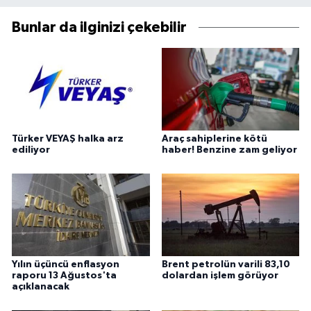
Bunlar da ilginizi çekebilir
Türker VEYAŞ halka arz
Araç sahiplerine kötü
ediliyor
haber! Benzine zam geliyor
Yılın üçüncü enflasyon
Brent petrolün varili 83,10
raporu 13 Ağustos'ta
dolardan işlem görüyor
açıklanacak