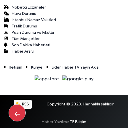
Nöbetçi Eczaneler
Hava Durumu
İstanbul Namaz Vakitleri
Trafik Durumu
Puan Durumu ve Fikstür
Tüm Manşetler
Son Dakika Haberleri
Haber Arşivi
İletişim
Künye
Lider Haber TV Yayın Akışı
RSS
Copyright © 2023. Her hakkı saklıdır.
Haber Yazılımı:
TE Bilişim