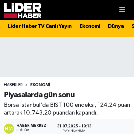
Gündem
Nöbetçi Eczaneler
Lider Haber TV Canlı Yayın
Ekonomi
Dünya
Politika
Hava Durumu
Asayiş
İstanbul Namaz Vakitleri
Dünya
Trafik Durumu
Magazin
Süper Lig Puan Durumu ve Fikstür
HABERLER
EKONOMI
Piyasalarda gün sonu
Spor
Tüm Manşetler
Borsa İstanbul'da BIST 100 endeksi, 124,24 puan
artarak 10.743,20 puandan kapandı.
Sağlık
Son Dakika Haberleri
HABER MERKEZI
31.07.2025 - 19:13
Teknoloji
Haber Arşivi
EDITÖR
YAYINLANMA