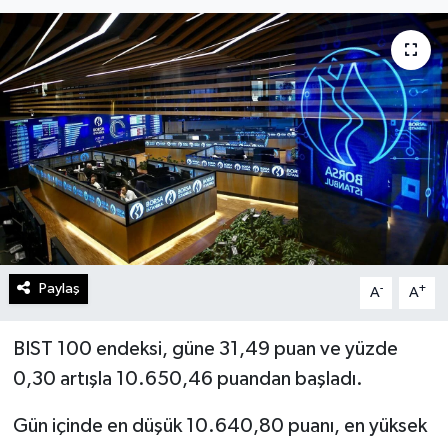
Turizm
Kültür - Sanat
Lider Haber TV Canlı Yayın izle
Paylaş
-
+
A
A
BIST 100 endeksi, güne 31,49 puan ve yüzde
0,30 artışla 10.650,46 puandan başladı.
Gün içinde en düşük 10.640,80 puanı, en yüksek