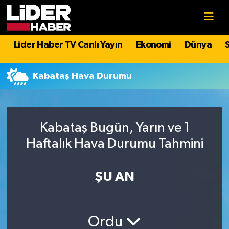
Gündem
Nöbetçi Eczaneler
Lider Haber TV Canlı Yayın
Ekonomi
Dünya
Politika
Hava Durumu
Kabataş Hava Durumu
Asayiş
İstanbul Namaz Vakitleri
Dünya
Trafik Durumu
Kabataş Bugün, Yarın ve 1
Haftalık Hava Durumu Tahmini
Magazin
Süper Lig Puan Durumu ve Fikstür
Spor
Tüm Manşetler
ŞU AN
Sağlık
Son Dakika Haberleri
Ordu
Teknoloji
Haber Arşivi