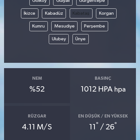
Gölköy
Gülyalı
Gürgentepe
İkizce
Kabadüz
Kabataş
Korgan
Kumru
Mesudiye
Perşembe
Ulubey
Ünye
NEM
BASINÇ
%52
1012 HPA
hpa
RÜZGAR
EN DÜŞÜK / EN YÜKSEK
°
°
4.11 M/S
11
/ 26