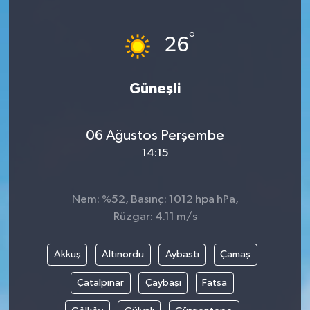
Turizm
°
26
Kültür - Sanat
Güneşli
Lider Haber TV Canlı Yayın izle
06 Ağustos Perşembe
14:15
Nem: %52, Basınç: 1012 hpa hPa,
Rüzgar: 4.11 m/s
Akkuş
Altınordu
Aybastı
Çamaş
Çatalpınar
Çaybaşı
Fatsa