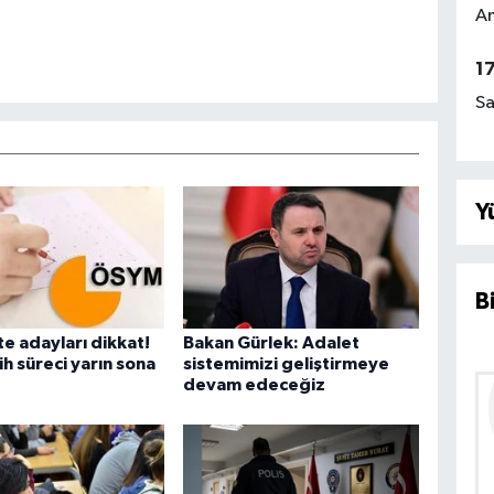
Am
1
Sa
Y
B
te adayları dikkat!
Bakan Gürlek: Adalet
ih süreci yarın sona
sistemimizi geliştirmeye
devam edeceğiz