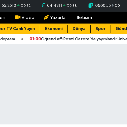
55,2510
64,4811
6660.55
%
0.32
%
0.38
%
0
eri
Video
Yazarlar
İletişim
er TV Canlı Yayın
Ekonomi
Dünya
Spor
Gün
eprem
01:00
Öğrenci affı Resmi Gazete’de yayımlandı: Üniversi