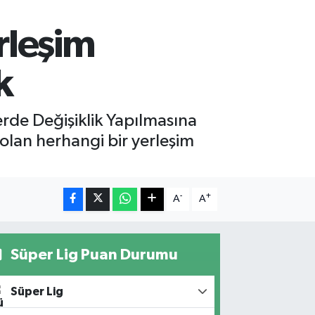
rleşim
k
de Değişiklik Yapılmasına
 olan herhangi bir yerleşim
-
+
A
A
Süper Lig Puan Durumu
Süper Lig