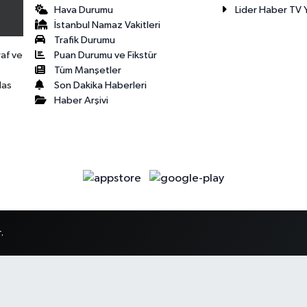
Hava Durumu
Lider Haber TV Y
İstanbul Namaz Vakitleri
Trafik Durumu
Puan Durumu ve Fikstür
raf ve
Tüm Manşetler
Son Dakika Haberleri
las
Haber Arşivi
.