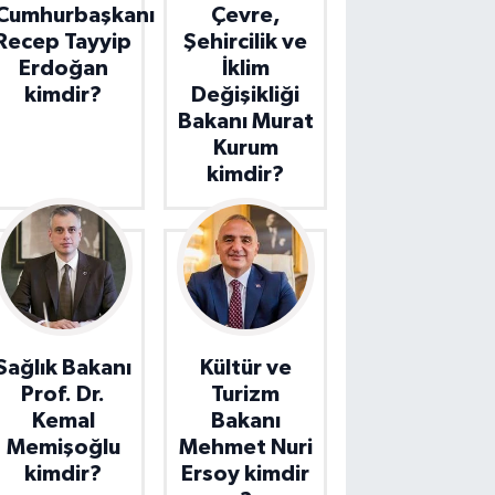
Cumhurbaşkanı
Çevre,
Recep Tayyip
Şehircilik ve
Erdoğan
İklim
kimdir?
Değişikliği
Bakanı Murat
Kurum
kimdir?
Sağlık Bakanı
Kültür ve
Prof. Dr.
Turizm
Kemal
Bakanı
Memişoğlu
Mehmet Nuri
kimdir?
Ersoy kimdir