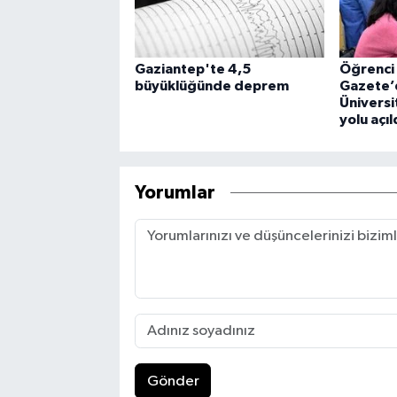
Gaziantep'te 4,5
Öğrenci 
büyüklüğünde deprem
Gazete’
Üniversi
yolu açıl
Yorumlar
Gönder