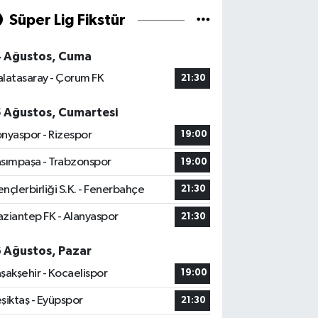
Süper Lig Fikstür
4 Ağustos, Cuma
latasaray - Çorum FK
21:30
5 Ağustos, Cumartesi
nyaspor - Rizespor
19:00
sımpaşa - Trabzonspor
19:00
nçlerbirliği S.K. - Fenerbahçe
21:30
ziantep FK - Alanyaspor
21:30
6 Ağustos, Pazar
şakşehir - Kocaelispor
19:00
şiktaş - Eyüpspor
21:30