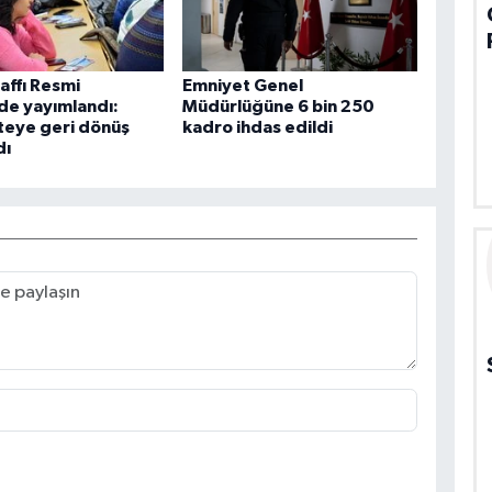
affı Resmi
Emniyet Genel
de yayımlandı:
Müdürlüğüne 6 bin 250
teye geri dönüş
kadro ihdas edildi
dı