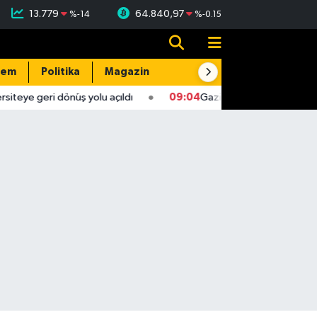
13.779
64.840,97
%
-14
%
-0.15
dem
Politika
Magazin
Resmi İlanlar
E-Gazete
teye geri dönüş yolu açıldı
09:04
Gaziantep'te 4,5 büyüklü