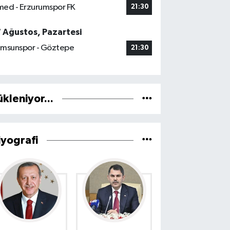
ed - Erzurumspor FK
21:30
7 Ağustos, Pazartesi
msunspor - Göztepe
21:30
ükleniyor...
iyografi