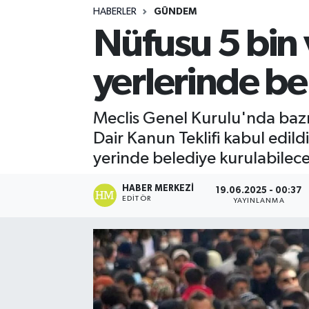
HABERLER
GÜNDEM
Turizm
Nüfusu 5 bin 
Kültür - Sanat
yerlerinde be
Lider Haber TV Canlı Yayın izle
Meclis Genel Kurulu'nda baz
Dair Kanun Teklifi kabul edil
yerinde belediye kurulabilece
HABER MERKEZI
19.06.2025 - 00:37
EDITÖR
YAYINLANMA