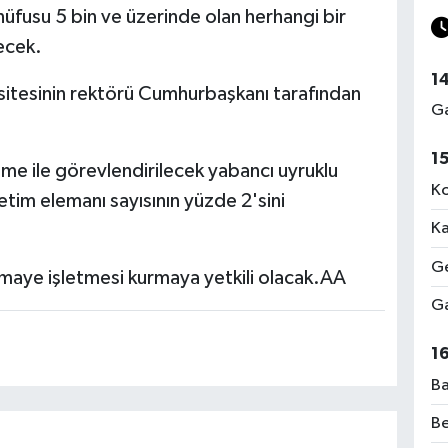
nüfusu 5 bin ve üzerinde olan herhangi bir
ecek.
1
sitesinin rektörü Cumhurbaşkanı tarafından
Ga
1
e ile görevlendirilecek yabancı uyruklu
Ko
tim elemanı sayısının yüzde 2'sini
Ka
Ge
rmaye işletmesi kurmaya yetkili olacak.AA
Ga
1
Ba
Be