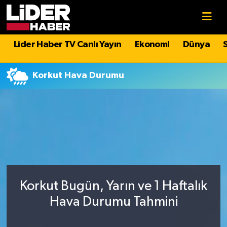
Gündem
Nöbetçi Eczaneler
Lider Haber TV Canlı Yayın
Ekonomi
Dünya
Politika
Hava Durumu
Korkut Hava Durumu
Asayiş
İstanbul Namaz Vakitleri
Dünya
Trafik Durumu
Magazin
Süper Lig Puan Durumu ve Fikstür
Spor
Tüm Manşetler
Korkut Bugün, Yarın ve 1 Haftalık
Sağlık
Son Dakika Haberleri
Hava Durumu Tahmini
Teknoloji
Haber Arşivi