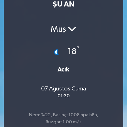
ŞU AN
Turizm
Kültür - Sanat
Muş
Lider Haber TV Canlı Yayın izle
°
18
Açık
07 Ağustos Cuma
01:30
Nem: %22, Basınç: 1008 hpa hPa,
Rüzgar: 1.00 m/s