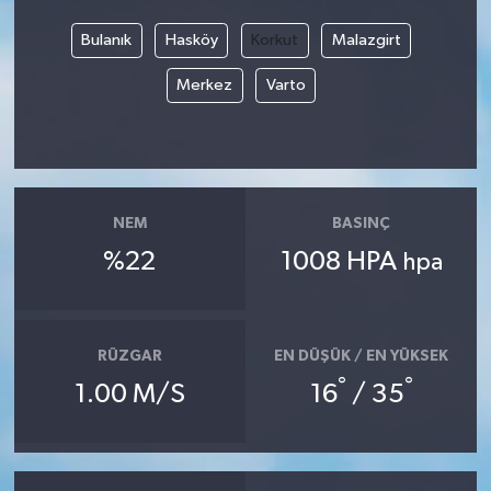
Bulanık
Hasköy
Korkut
Malazgirt
Merkez
Varto
NEM
BASINÇ
%22
1008 HPA
hpa
RÜZGAR
EN DÜŞÜK / EN YÜKSEK
°
°
1.00 M/S
16
/ 35