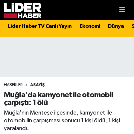
Gündem
Nöbetçi Eczaneler
Lider Haber TV Canlı Yayın
Ekonomi
Dünya
Politika
Hava Durumu
Asayiş
İstanbul Namaz Vakitleri
Dünya
Trafik Durumu
Magazin
Süper Lig Puan Durumu ve Fikstür
HABERLER
ASAYIŞ
Muğla'da kamyonet ile otomobil
Spor
Tüm Manşetler
çarpıştı: 1 ölü
Muğla'nın Menteşe ilçesinde, kamyonet ile
Sağlık
Son Dakika Haberleri
otomobilin çarpışması sonucu 1 kişi öldü, 1 kişi
yaralandı.
Teknoloji
Haber Arşivi