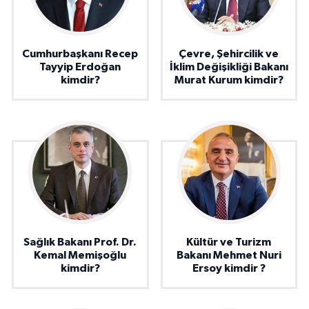
Cumhurbaşkanı Recep
Çevre, Şehircilik ve
Tayyip Erdoğan
İklim Değişikliği Bakanı
kimdir?
Murat Kurum kimdir?
Sağlık Bakanı Prof. Dr.
Kültür ve Turizm
Kemal Memişoğlu
Bakanı Mehmet Nuri
kimdir?
Ersoy kimdir ?