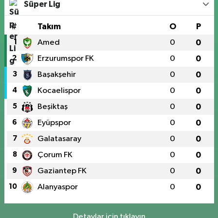
Süper Lig
#
Takım
O
P
1
Amed
0
0
2
Erzurumspor FK
0
0
3
Başakşehir
0
0
4
Kocaelispor
0
0
5
Beşiktaş
0
0
6
Eyüpspor
0
0
7
Galatasaray
0
0
8
Çorum FK
0
0
9
Gaziantep FK
0
0
10
Alanyaspor
0
0
Detaylar için tıklayın