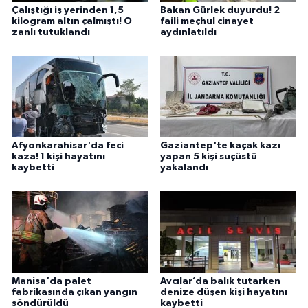
Çalıştığı iş yerinden 1,5
Bakan Gürlek duyurdu! 2
kilogram altın çalmıştı! O
faili meçhul cinayet
zanlı tutuklandı
aydınlatıldı
Afyonkarahisar'da feci
Gaziantep'te kaçak kazı
kaza! 1 kişi hayatını
yapan 5 kişi suçüstü
kaybetti
yakalandı
Manisa'da palet
Avcılar’da balık tutarken
fabrikasında çıkan yangın
denize düşen kişi hayatını
söndürüldü
kaybetti