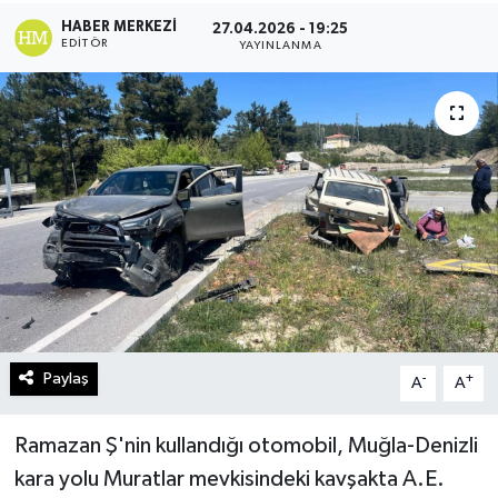
HABER MERKEZI
27.04.2026 - 19:25
Turizm
EDITÖR
YAYINLANMA
Kültür - Sanat
Lider Haber TV Canlı Yayın izle
Paylaş
-
+
A
A
Ramazan Ş'nin kullandığı otomobil, Muğla-Denizli
kara yolu Muratlar mevkisindeki kavşakta A.E.