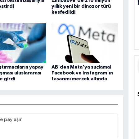
si testini başarıyla
Zimbabve'de 210 milyon
ştirdi
yıllık yeni bir dinozor türü
keşfedildi
ştırmacıların yapay
AB'den Meta'ya suçlama!
ışması uluslararası
Facebook ve Instagram'ın
e girdi
tasarımı mercek altında