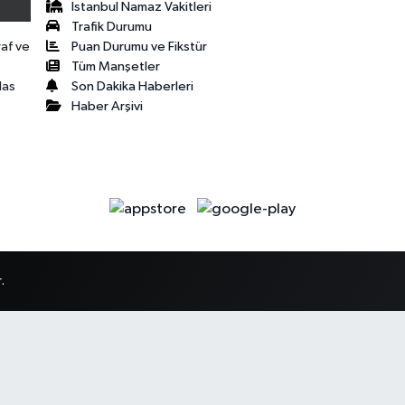
İstanbul Namaz Vakitleri
Trafik Durumu
Puan Durumu ve Fikstür
raf ve
Tüm Manşetler
Son Dakika Haberleri
las
Haber Arşivi
.