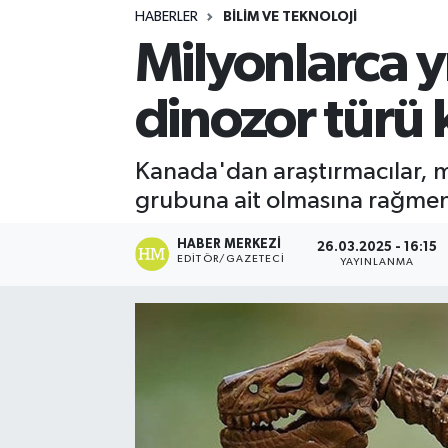
HABERLER
BILIM VE TEKNOLOJI
Turizm
Milyonlarca y
Kültür - Sanat
dinozor türü 
Lider Haber TV Canlı Yayın izle
Kanada'dan araştırmacılar, mi
grubuna ait olmasına rağmen i
HABER MERKEZI
26.03.2025 - 16:15
EDITÖR/GAZETECI
YAYINLANMA