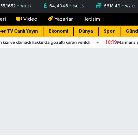
55,1652
64,4046
6618.49
%
0.27
%
0.35
%
2.12
eri
Video
Yazarlar
İletişim
er TV Canlı Yayın
Ekonomi
Dünya
Spor
Gün
kızı ve damadı hakkında gözaltı kararı verildi
10:19
Marmaris açı