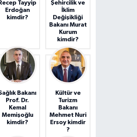
Recep Tayyip
Şehircilik ve
Erdoğan
İklim
kimdir?
Değişikliği
Bakanı Murat
Kurum
kimdir?
Sağlık Bakanı
Kültür ve
Prof. Dr.
Turizm
Kemal
Bakanı
Memişoğlu
Mehmet Nuri
kimdir?
Ersoy kimdir
?