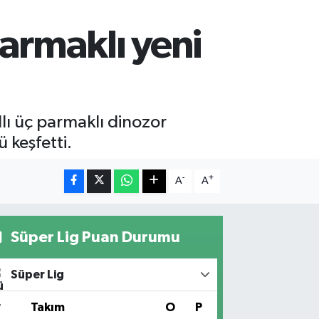
parmaklı yeni
lı üç parmaklı dinozor
 keşfetti.
-
+
A
A
Süper Lig Puan Durumu
Süper Lig
#
Takım
O
P