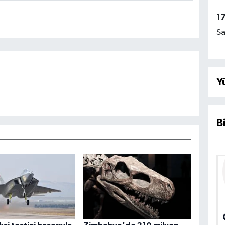
1
Sa
Y
B