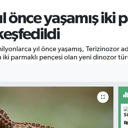
ıl önce yaşamış iki 
keşfedildi
lyonlarca yıl önce yaşamış, Terizinozor ad
ki parmaklı pençesi olan yeni dinozor türü