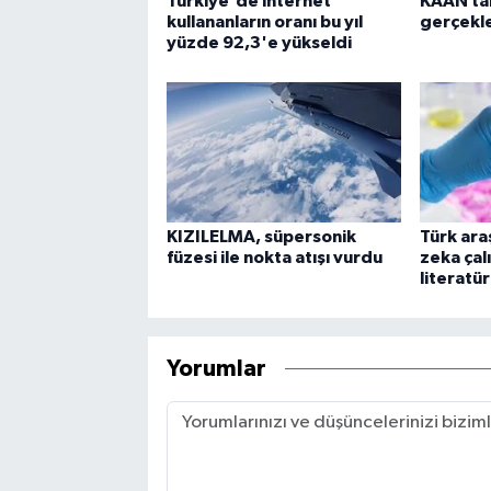
Türkiye'de internet
KAAN tak
kullananların oranı bu yıl
gerçekle
yüzde 92,3'e yükseldi
KIZILELMA, süpersonik
Türk ara
füzesi ile nokta atışı vurdu
zeka çal
literatür
Yorumlar