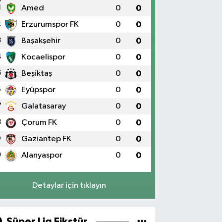
1
Amed
0
0
2
Erzurumspor FK
0
0
3
Başakşehir
0
0
4
Kocaelispor
0
0
5
Beşiktaş
0
0
6
Eyüpspor
0
0
7
Galatasaray
0
0
8
Çorum FK
0
0
9
Gaziantep FK
0
0
0
Alanyaspor
0
0
Detaylar için tıklayın
Süper Lig Fikstür