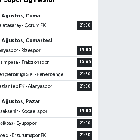
4 Ağustos, Cuma
latasaray - Çorum FK
21:30
5 Ağustos, Cumartesi
nyaspor - Rizespor
19:00
sımpaşa - Trabzonspor
19:00
nçlerbirliği S.K. - Fenerbahçe
21:30
ziantep FK - Alanyaspor
21:30
6 Ağustos, Pazar
şakşehir - Kocaelispor
19:00
şiktaş - Eyüpspor
21:30
ed - Erzurumspor FK
21:30