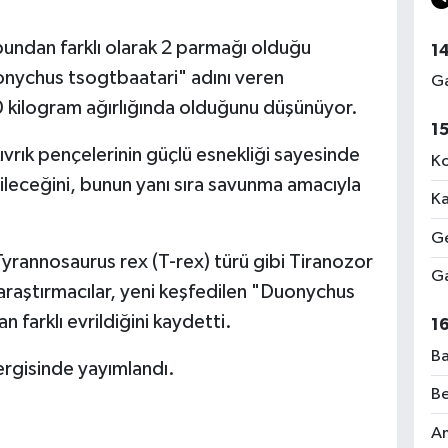
ubundan farklı olarak 2 parmağı olduğu
1
onychus tsogtbaatari" adını veren
Ga
60 kilogram ağırlığında olduğunu düşünüyor.
1
kıvrık pençelerinin güçlü esnekliği sayesinde
Ko
abileceğini, bunun yanı sıra savunma amacıyla
Ka
Ge
Tyrannosaurus rex (T-rex) türü gibi Tiranozor
Ga
raştırmacılar, yeni keşfedilen "Duonychus
 farklı evrildiğini kaydetti.
1
Ba
ergisinde yayımlandı.
Be
Am