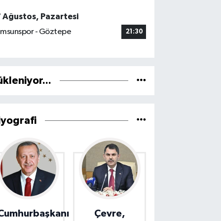
7 Ağustos, Pazartesi
msunspor - Göztepe
21:30
ükleniyor...
iyografi
Cumhurbaşkanı
Çevre,