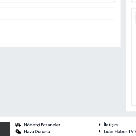
Nöbetçi Eczaneler
İletişim
Hava Durumu
Lider Haber TV Y