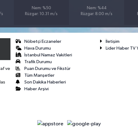
Nem: %50
Nem: %44
/s
Rüzgar: 10.31 m/s
Rüzgar: 8.00 m/s
Nöbetçi Eczaneler
İletişim
Hava Durumu
Lider Haber TV Y
İstanbul Namaz Vakitleri
Trafik Durumu
Puan Durumu ve Fikstür
raf ve
Tüm Manşetler
Son Dakika Haberleri
las
Haber Arşivi