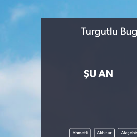
Turizm
Kültür - Sanat
Turgutlu Bug
Lider Haber TV Canlı Yayın izle
ŞU AN
Ahmetli
Akhisar
Alaşehi