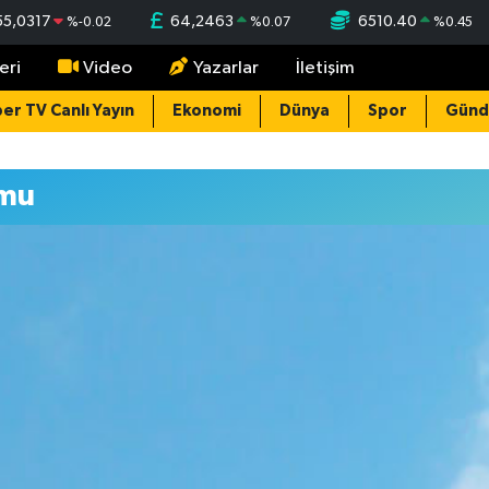
55,0317
64,2463
6510.40
%
-0.02
%
0.07
%
0.45
eri
Video
Yazarlar
İletişim
er TV Canlı Yayın
Ekonomi
Dünya
Spor
Gün
umu