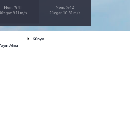
Nem: %41
Nem: %42
Rüzgar: 9.11 m/s
Rüzgar: 10.31 m/s
Künye
ayın Akışı