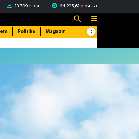
13.799
64.225,61
%
70
%
-0.63
dem
Politika
Magazin
Resmi İlanlar
E-Gazete