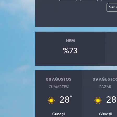
Saru
NEM
%73
08 AĞUSTOS
09 AĞUSTO
CUMARTESI
PAZAR
°
28
28
Güneşli
Güneşli