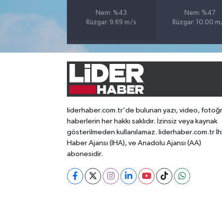
Nem: %43
Nem: %47
Rüzgar: 9.69 m/s
Rüzgar: 10.00 m
liderhaber.com.tr'de bulunan yazı, video, fotoğ
haberlerin her hakkı saklıdır. İzinsiz veya kaynak
gösterilmeden kullanılamaz. liderhaber.com.tr İh
Haber Ajansı (İHA), ve Anadolu Ajansı (AA)
abonesidir.