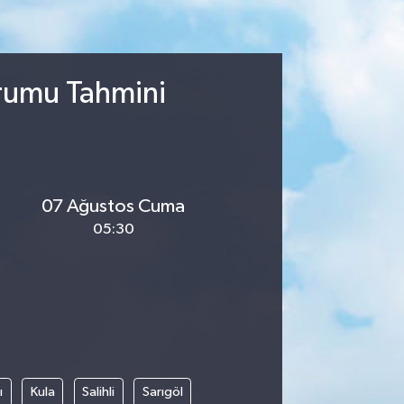
urumu Tahmini
07 Ağustos Cuma
05:30
ı
Kula
Salihli
Sarıgöl