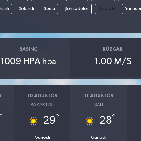
hanlı
Selendi
Soma
Şehzadeler
Turgutlu
Yunuse
BASINÇ
RÜZGAR
1009 HPA
1.00 M/S
hpa
S
10 AĞUSTOS
11 AĞUSTOS
PAZARTESI
SALI
°
°
°
29
28
Güneşli
Güneşli