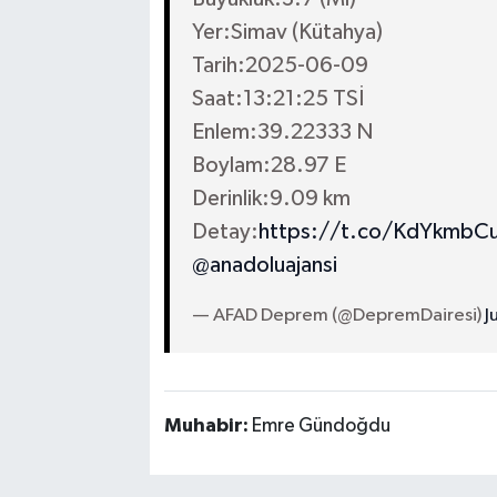
Yer:Simav (Kütahya)
Tarih:2025-06-09
Saat:13:21:25 TSİ
Enlem:39.22333 N
Boylam:28.97 E
Derinlik:9.09 km
Detay:
https://t.co/KdYkmbCu
@anadoluajansi
— AFAD Deprem (@DepremDairesi)
J
Muhabir:
Emre Gündoğdu