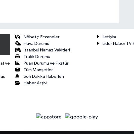
Nöbetçi Eczaneler
İletişim
Hava Durumu
Lider Haber TV Y
İstanbul Namaz Vakitleri
Trafik Durumu
Puan Durumu ve Fikstür
raf ve
Tüm Manşetler
Son Dakika Haberleri
las
Haber Arşivi