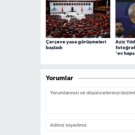
Çerçeve yasa görüşmeleri
Aziz Yıld
başladı
fotoğraf
‘ev hapsi
Yorumlar