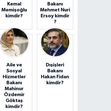
Kemal
Bakanı
Memişoğlu
Mehmet Nuri
kimdir?
Ersoy kimdir
?
Aile ve
Dışişleri
Sosyal
Bakanı
Hizmetler
Hakan Fidan
Bakanı
kimdir?
Mahinur
Özdemir
Göktaş
kimdir?