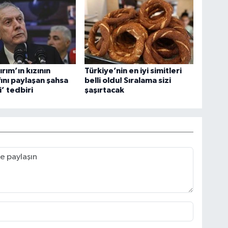
ırım’ın kızının
Türkiye’nin en iyi simitleri
ını paylaşan şahsa
belli oldu! Sıralama sizi
’ tedbiri
şaşırtacak