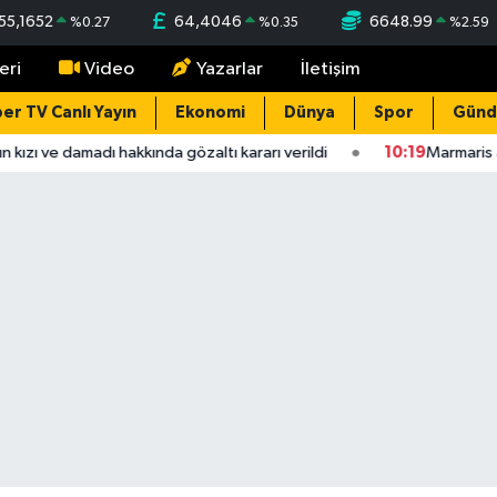
55,1652
64,4046
6648.99
%
0.27
%
0.35
%
2.59
eri
Video
Yazarlar
İletişim
er TV Canlı Yayın
Ekonomi
Dünya
Spor
Gün
 kızı ve damadı hakkında gözaltı kararı verildi
10:19
Marmaris aç