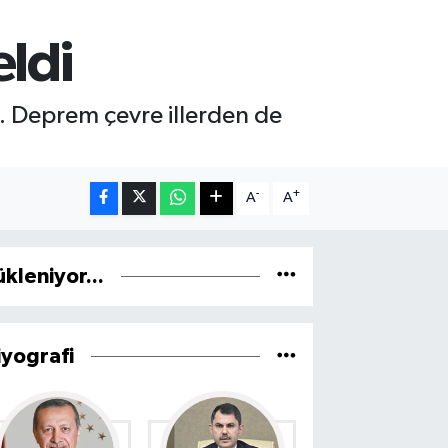
ldi
 Deprem çevre illerden de
-
+
A
A
ükleniyor...
iyografi