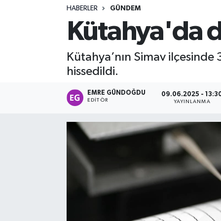
HABERLER
GÜNDEM
Turizm
Kütahya'da 
Kültür - Sanat
Kütahya’nın Simav ilçesinde
Lider Haber TV Canlı Yayın izle
hissedildi.
EMRE GÜNDOĞDU
09.06.2025 - 13:3
EDITÖR
YAYINLANMA