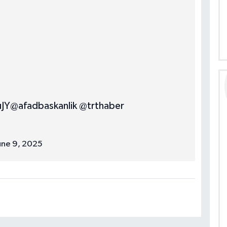
JY
@afadbaskanlik
@trthaber
une 9, 2025