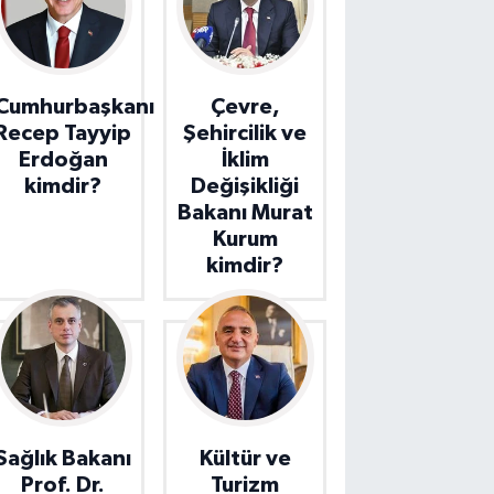
Cumhurbaşkanı
Çevre,
Recep Tayyip
Şehircilik ve
Erdoğan
İklim
kimdir?
Değişikliği
Bakanı Murat
Kurum
kimdir?
Sağlık Bakanı
Kültür ve
Prof. Dr.
Turizm