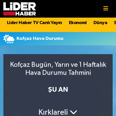
Gündem
Nöbetçi Eczaneler
Lider Haber TV Canlı Yayın
Ekonomi
Dünya
Politika
Hava Durumu
Kofçaz Hava Durumu
Asayiş
İstanbul Namaz Vakitleri
Dünya
Trafik Durumu
Kofçaz Bugün, Yarın ve 1 Haftalık
Hava Durumu Tahmini
Magazin
Süper Lig Puan Durumu ve Fikstür
Spor
Tüm Manşetler
ŞU AN
Sağlık
Son Dakika Haberleri
Kırklareli
Teknoloji
Haber Arşivi