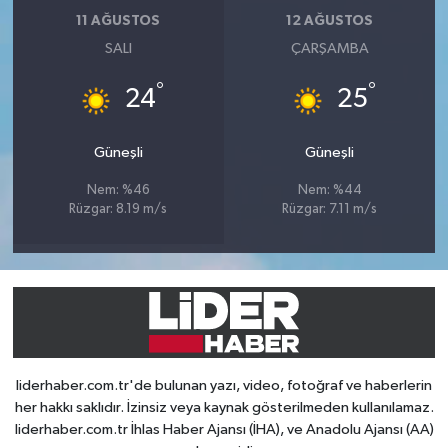
11 AĞUSTOS
12 AĞUSTOS
SALI
ÇARŞAMBA
°
°
24
25
Güneşli
Güneşli
Nem: %46
Nem: %44
Rüzgar: 8.19 m/s
Rüzgar: 7.11 m/s
liderhaber.com.tr'de bulunan yazı, video, fotoğraf ve haberlerin
her hakkı saklıdır. İzinsiz veya kaynak gösterilmeden kullanılamaz.
liderhaber.com.tr İhlas Haber Ajansı (İHA), ve Anadolu Ajansı (AA)