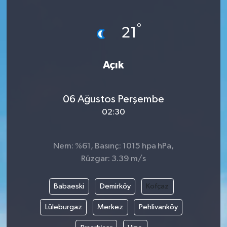
Turizm
°
21
Kültür - Sanat
Açık
Lider Haber TV Canlı Yayın izle
06 Ağustos Perşembe
02:30
Nem: %61, Basınç: 1015 hpa hPa,
Rüzgar: 3.39 m/s
Babaeski
Demirköy
Kofçaz
Lüleburgaz
Merkez
Pehlivanköy