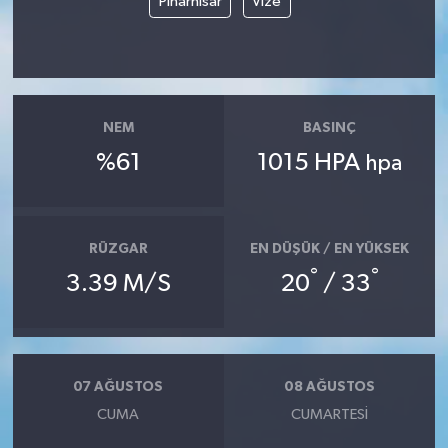
Pınarhisar
Vize
NEM
BASINÇ
%61
1015 HPA
hpa
RÜZGAR
EN DÜŞÜK / EN YÜKSEK
°
°
3.39 M/S
20
/ 33
07 AĞUSTOS
08 AĞUSTOS
CUMA
CUMARTESI