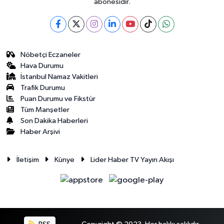
abonesidir.
Nöbetçi Eczaneler
Hava Durumu
İstanbul Namaz Vakitleri
Trafik Durumu
Puan Durumu ve Fikstür
Tüm Manşetler
Son Dakika Haberleri
Haber Arşivi
İletişim
Künye
Lider Haber TV Yayın Akışı