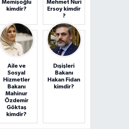
Memişoğlu
Mehmet Nuri
kimdir?
Ersoy kimdir
?
Aile ve
Dışişleri
Sosyal
Bakanı
Hizmetler
Hakan Fidan
Bakanı
kimdir?
Mahinur
Özdemir
Göktaş
kimdir?