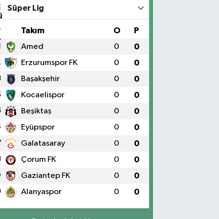
Süper Lig
#
Takım
O
P
1
Amed
0
0
2
Erzurumspor FK
0
0
3
Başakşehir
0
0
4
Kocaelispor
0
0
5
Beşiktaş
0
0
6
Eyüpspor
0
0
7
Galatasaray
0
0
8
Çorum FK
0
0
9
Gaziantep FK
0
0
0
Alanyaspor
0
0