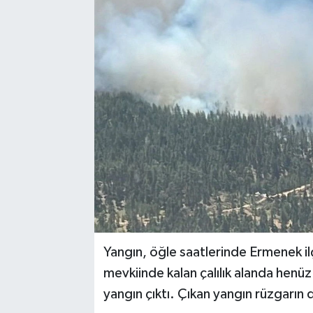
Turizm
Kültür - Sanat
Lider Haber TV Canlı Yayın izle
Yangın, öğle saatlerinde Ermenek ilç
mevkiinde kalan çalılık alanda henüz
yangın çıktı. Çıkan yangın rüzgarın 