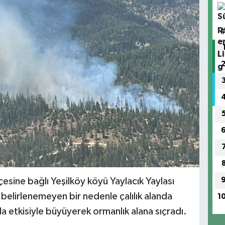
esine bağlı Yeşilköy köyü Yaylacık Yaylası
 belirlenemeyen bir nedenle çalılık alanda
1
da etkisiyle büyüyerek ormanlık alana sıçradı.