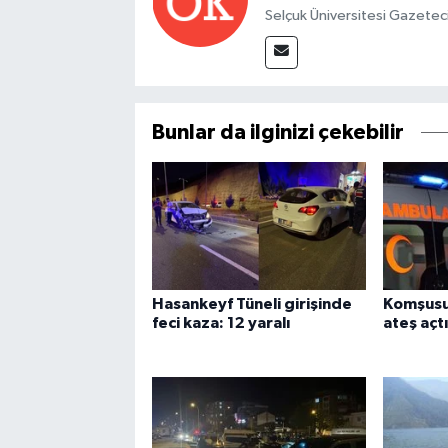
Selçuk Üniversitesi Gazetec
Bunlar da ilginizi çekebilir
Hasankeyf Tüneli girişinde
Komşusu
feci kaza: 12 yaralı
ateş açtı: