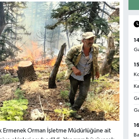
1
Ga
1
Ko
Ka
Ge
Ga
1
arak Ermenek Orman İşletme Müdürlüğüne ait
Ba