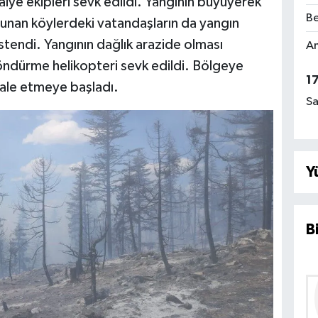
aiye ekipleri sevk edildi. Yangının büyüyerek
Be
lunan köylerdeki vatandaşların da yangın
stendi. Yangının dağlık arazide olması
Am
ndürme helikopteri sevk edildi. Bölgeye
1
ale etmeye başladı.
Sa
Y
B