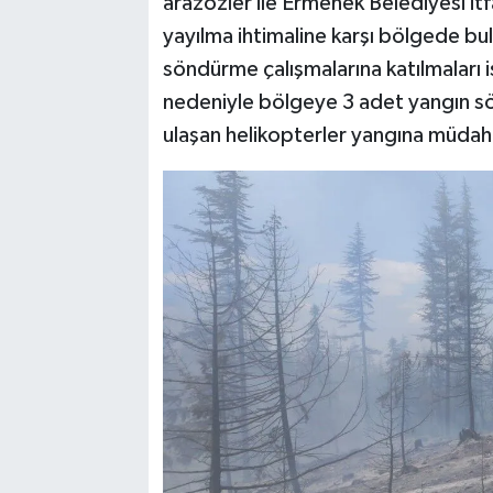
arazözler ile Ermenek Belediyesi itf
yayılma ihtimaline karşı bölgede bu
söndürme çalışmalarına katılmaları i
nedeniyle bölgeye 3 adet yangın sö
ulaşan helikopterler yangına müdah