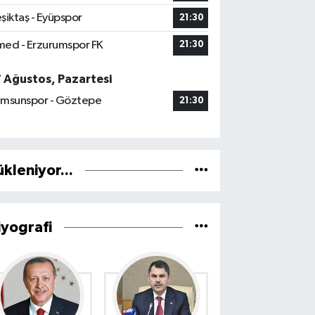
şiktaş - Eyüpspor
21:30
ed - Erzurumspor FK
21:30
7 Ağustos, Pazartesi
msunspor - Göztepe
21:30
ükleniyor...
iyografi