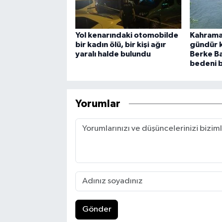
Yol kenarındaki otomobilde
Kahrama
bir kadın ölü, bir kişi ağır
gündür k
yaralı halde bulundu
Berke Ba
bedeni 
Yorumlar
Gönder