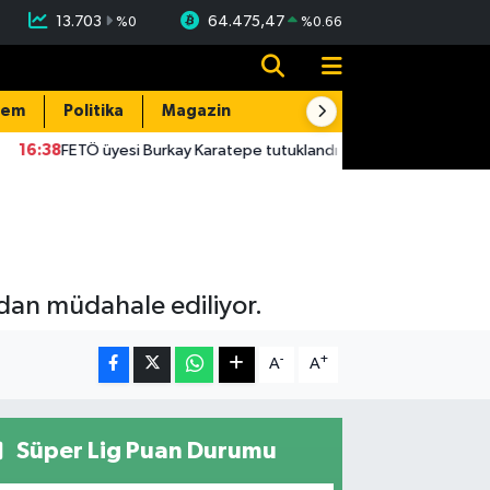
13.703
64.475,47
%
0
%
0.66
dem
Politika
Magazin
Resmi İlanlar
E-Gazete
16:38
FETÖ üyesi Burkay Karatepe tutuklandı
10:01
LGS yerleş
dan müdahale ediliyor.
-
+
A
A
Süper Lig Puan Durumu