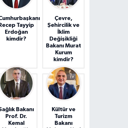
Cumhurbaşkanı
Çevre,
Recep Tayyip
Şehircilik ve
Erdoğan
İklim
kimdir?
Değişikliği
Bakanı Murat
Kurum
kimdir?
Sağlık Bakanı
Kültür ve
Prof. Dr.
Turizm
Kemal
Bakanı