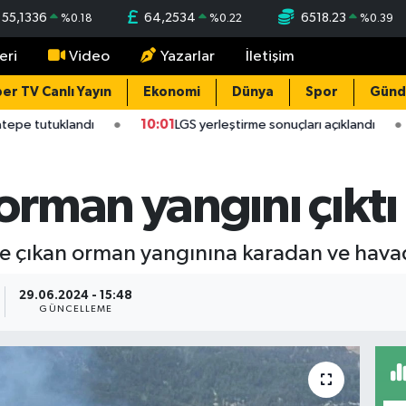
55,1336
64,2534
6518.23
%
0.18
%
0.22
%
0.39
eri
Video
Yazarlar
İletişim
er TV Canlı Yayın
Ekonomi
Dünya
Spor
Gün
epe tutuklandı
10:01
LGS yerleştirme sonuçları açıklandı
rman yangını çıktı
e çıkan orman yangınına karadan ve hava
29.06.2024 - 15:48
GÜNCELLEME