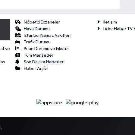
Nöbetçi Eczaneler
İletişim
Hava Durumu
Lider Haber TV Y
İstanbul Namaz Vakitleri
Trafik Durumu
Puan Durumu ve Fikstür
raf ve
Tüm Manşetler
Son Dakika Haberleri
las
Haber Arşivi
.