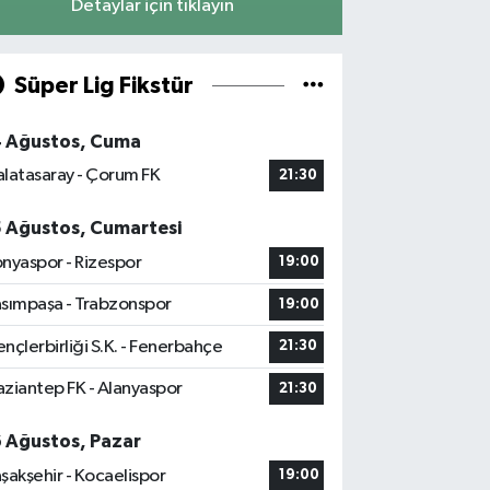
Detaylar için tıklayın
Süper Lig Fikstür
4 Ağustos, Cuma
latasaray - Çorum FK
21:30
5 Ağustos, Cumartesi
nyaspor - Rizespor
19:00
sımpaşa - Trabzonspor
19:00
nçlerbirliği S.K. - Fenerbahçe
21:30
ziantep FK - Alanyaspor
21:30
6 Ağustos, Pazar
şakşehir - Kocaelispor
19:00