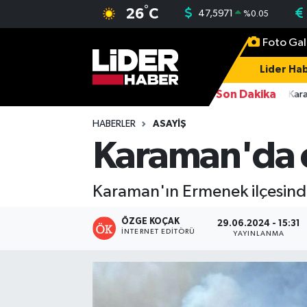
°
26
C
47,5971
%
0.05
Foto Gal
Gündem
Nöbetçi Eczaneler
Lider Hab
Politika
Hava Durumu
Son Dakika
16:38
FETÖ üyesi Burkay Karat
Asayiş
İstanbul Namaz Vakitleri
HABERLER
ASAYIŞ
Karaman'da o
Dünya
Trafik Durumu
Karaman'ın Ermenek ilçesind
Magazin
Süper Lig Puan Durumu ve Fikstür
ÖZGE KOÇAK
29.06.2024 - 15:31
Spor
Tüm Manşetler
İNTERNET EDITÖRÜ
YAYINLANMA
Sağlık
Son Dakika Haberleri
Teknoloji
Haber Arşivi