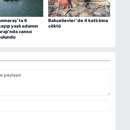
nmaraş’ta 6
Bahçelievler'de 4 katlı bina
ayıp yaşlı adamın
çöktü
rajı’nda cansız
bulundu